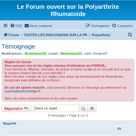
Le Forum ouvert sur la Polyarthrite
Rhumatoïde
FAQ
Nous contacter
S’enregistrer
Connexion
R
Forum
TOUTES LES DISCUSSIONS SUR LA PR
Polyarthrite
e
Témoignage
c
Modérateurs :
Moderateur02
,
soniaC
,
Moderateur01
,
catm
,
EvelyneP
h
Règles du forum
e
Vous pouvez voir ici les règles strictes d'utilisation du FORUM...
Il est interdit de diffamer, d'insulter, de prôner la haine raciale et en résumé tout ce que
r
le respect d'autrui devrait vous interdire !!
Merci de tenir compte de ces règles sous peine de bannissement et d'interdiction
c
temporaire puis définitive de ce forum...
h
En cas de spams massifs
, vous pouvez adresser un message au webmestre via
spams@parlonsdelapr.fr
e
Merci de votre compréhension et de votre soutien
r
Rechercher
Recherche avancée
Répondre
5 messages • Page
1
sur
1
Magali66