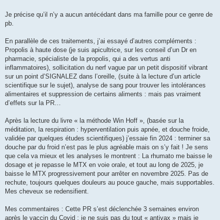
Je précise qu’il n’y a aucun antécédant dans ma famille pour ce genre de
pb.
En parallèle de ces traitements, j’ai essayé d’autres compléments :
Propolis à haute dose (je suis apicultrice, sur les conseil d’un Dr en
pharmacie, spécialiste de la propolis, qui a des vertus anti
inflammatoires), sollicitation du nerf vague par un petit dispositif vibrant
sur un point d’SIGNALEZ dans l’oreille, (suite à la lecture d’un article
scientifique sur le sujet), analyse de sang pour trouver les intolérances
alimentaires et suppression de certains aliments : mais pas vraiment
d’effets sur la PR…
Après la lecture du livre « la méthode Win Hoff », (basée sur la
méditation, la respiration : hyperventilation puis apnée, et douche froide,
validée par quelques études scientifiques) j’essaie fin 2024 : terminer sa
douche par du froid n’est pas le plus agréable mais on s’y fait ! Je sens
que cela va mieux et les analyses le montrent : La rhumato me baisse le
dosage et je repasse le MTX en voie orale, et tout au long de 2025, je
baisse le MTX progressivement pour arrêter en novembre 2025. Pas de
rechute, toujours quelques douleurs au pouce gauche, mais supportables.
Mes cheveux se redensifient.
Mes commentaires : Cette PR s’est déclenchée 3 semaines environ
après le vaccin du Covid : je ne suis pas du tout « antivax » mais je