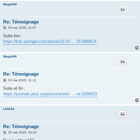
Magali66
Re: Témoignage
M
03 mai 2026, 11:07
e
s
Suite lien :
s
https://link.springer.com/article/10.10 ... 26-08895-8
a
g
e
Magali66
Re: Témoignage
M
03 mai 2026, 11:12
e
s
Suite et fin :
s
https://journals.plos.org/plosone/artic ... ne.0286933
a
g
e
LOIC64
Re: Témoignage
M
20 mai 2026, 16:24
e
s