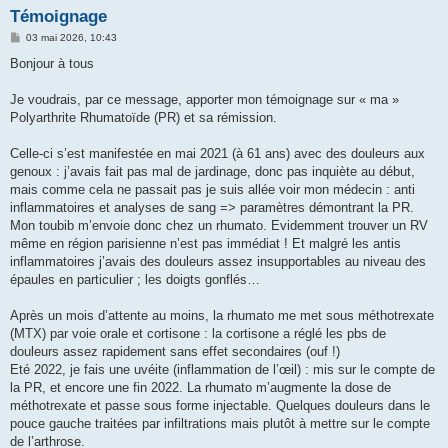
Témoignage
M
03 mai 2026, 10:43
e
s
Bonjour à tous
s
a
g
Je voudrais, par ce message, apporter mon témoignage sur « ma »
e
Polyarthrite Rhumatoïde (PR) et sa rémission.
Celle-ci s’est manifestée en mai 2021 (à 61 ans) avec des douleurs aux
genoux : j’avais fait pas mal de jardinage, donc pas inquiète au début,
mais comme cela ne passait pas je suis allée voir mon médecin : anti
inflammatoires et analyses de sang => paramètres démontrant la PR.
Mon toubib m’envoie donc chez un rhumato. Evidemment trouver un RV
même en région parisienne n’est pas immédiat ! Et malgré les antis
inflammatoires j’avais des douleurs assez insupportables au niveau des
épaules en particulier ; les doigts gonflés…
Après un mois d’attente au moins, la rhumato me met sous méthotrexate
(MTX) par voie orale et cortisone : la cortisone a réglé les pbs de
douleurs assez rapidement sans effet secondaires (ouf !)
Eté 2022, je fais une uvéite (inflammation de l’œil) : mis sur le compte de
la PR, et encore une fin 2022. La rhumato m’augmente la dose de
méthotrexate et passe sous forme injectable. Quelques douleurs dans le
pouce gauche traitées par infiltrations mais plutôt à mettre sur le compte
de l’arthrose.