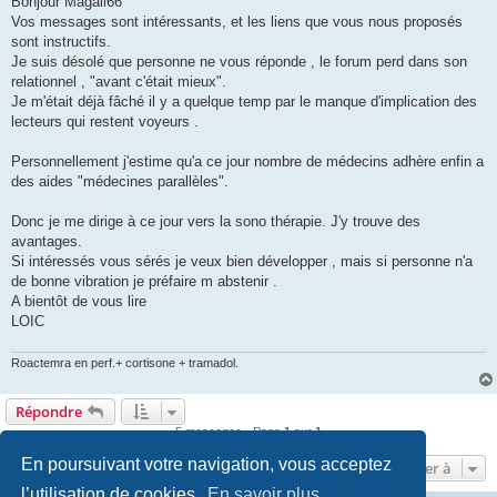
Bonjour Magali66
s
Vos messages sont intéressants, et les liens que vous nous proposés
a
g
sont instructifs.
e
Je suis désolé que personne ne vous réponde , le forum perd dans son
relationnel , "avant c'était mieux".
Je m'était déjà fâché il y a quelque temp par le manque d'implication des
lecteurs qui restent voyeurs .
Personnellement j'estime qu'a ce jour nombre de médecins adhère enfin a
des aides "médecines parallèles".
Donc je me dirige à ce jour vers la sono thérapie. J'y trouve des
avantages.
Si intéressés vous sérés je veux bien développer , mais si personne n'a
de bonne vibration je préfaire m abstenir .
A bientôt de vous lire
LOIC
Roactemra en perf.+ cortisone + tramadol.
Répondre
5 messages • Page
1
sur
1
En poursuivant votre navigation, vous acceptez
Aller à
l’utilisation de cookies.
En savoir plus