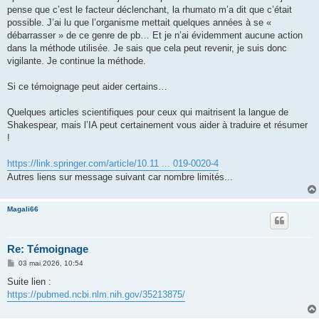
pense que c’est le facteur déclenchant, la rhumato m’a dit que c’était
possible. J’ai lu que l’organisme mettait quelques années à se «
débarrasser » de ce genre de pb… Et je n’ai évidemment aucune action
dans la méthode utilisée. Je sais que cela peut revenir, je suis donc
vigilante. Je continue la méthode.
Si ce témoignage peut aider certains…
Quelques articles scientifiques pour ceux qui maitrisent la langue de
Shakespear, mais l’IA peut certainement vous aider à traduire et résumer
!
https://link.springer.com/article/10.11 ... 019-0020-4
Autres liens sur message suivant car nombre limités...
Magali66
Re: Témoignage
M
03 mai 2026, 10:54
e
s
Suite lien :
s
https://pubmed.ncbi.nlm.nih.gov/35213875/
a
g
e