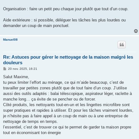
Organisation : faire un petit peu chaque jour plutôt que tout d’un coup.
Aide extérieure : si possible, déléguer les tâches les plus lourdes ou
demander un coup de main ponctuel.
Manuel08
Re: Astuces pour gérer le nettoyage de la maison malgré les
douleurs
M
20 nov. 2025, 16:21
e
s
Salut Maxime,
s
tu peux limiter l’effort au ménage, ce qui m’aide beaucoup, c’est de
a
g
travailler par petites zones plutôt que de tout faire d’un coup. J’utilise
e
aussi des outils adaptés : balai télescopique, aspirateur léger, raclette à
manche long… ça évite de se pencher ou de forcer.
Côté produits, les nettoyants tout-en-un et les lingettes microfibre sont
super pratiques et rapides à utiliser. Et pour les tâches vraiment lourdes,
je n’hésite pas à faire appel à un coup de main ou à une entreprise de
nettoyage de temps en temps.
l’essentiel, c’est de trouver ce qui te permet de garder ta maison propre
tout en économisant ton énergie