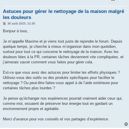
Astuces pour gérer le nettoyage de la maison malgré
les douleurs
M
30 août 2025, 21:35
e
s
Bonjour à tous,
s
a
g
Je m’appelle Maxime et je viens tout juste de rejoindre le forum. Depuis
e
quelque temps, je cherche à mieux m’organiser dans mon quotidien,
surtout pour tout ce qui concerne le nettoyage de la maison. Avec les
douleurs liées à la PR, certaines tâches deviennent vite compliquées, et
j’aimerais savoir comment vous faites pour gérer cela.
Est-ce que vous avez des astuces pour limiter les efforts physiques ?
Utilisez-vous des outils ou des produits spécifiques pour faciliter le
nettoyage ? Ou peut-être faites-vous appel à de l’aide extérieure pour
certaines tâches plus lourdes ?
Je pense qu’échanger nos expériences pourrait vraiment aider ceux qui,
comme moi, essaient de préserver leur énergie tout en gardant un
environnement propre et agréable.
Merci d’avance pour vos conseils et vos partages d’expérience.