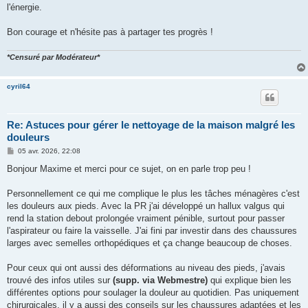
l'énergie.
Bon courage et n'hésite pas à partager tes progrès !
*Censuré par Modérateur*
cyril64
Re: Astuces pour gérer le nettoyage de la maison malgré les
douleurs
M
05 avr. 2026, 22:08
e
s
Bonjour Maxime et merci pour ce sujet, on en parle trop peu !
s
a
g
Personnellement ce qui me complique le plus les tâches ménagères c'est
e
les douleurs aux pieds. Avec la PR j'ai développé un hallux valgus qui
rend la station debout prolongée vraiment pénible, surtout pour passer
l'aspirateur ou faire la vaisselle. J'ai fini par investir dans des chaussures
larges avec semelles orthopédiques et ça change beaucoup de choses.
Pour ceux qui ont aussi des déformations au niveau des pieds, j'avais
trouvé des infos utiles sur
(supp. via Webmestre)
qui explique bien les
différentes options pour soulager la douleur au quotidien. Pas uniquement
chirurgicales, il y a aussi des conseils sur les chaussures adaptées et les