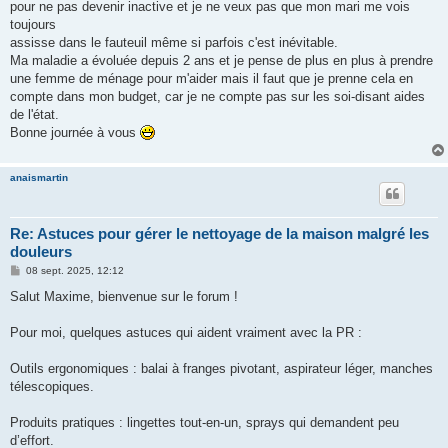
pour ne pas devenir inactive et je ne veux pas que mon mari me vois
toujours
assisse dans le fauteuil même si parfois c'est inévitable.
Ma maladie a évoluée depuis 2 ans et je pense de plus en plus à prendre
une femme de ménage pour m'aider mais il faut que je prenne cela en
compte dans mon budget, car je ne compte pas sur les soi-disant aides
de l'état.
Bonne journée à vous
anaismartin
Re: Astuces pour gérer le nettoyage de la maison malgré les
douleurs
M
08 sept. 2025, 12:12
e
s
Salut Maxime, bienvenue sur le forum !
s
a
g
Pour moi, quelques astuces qui aident vraiment avec la PR :
e
Outils ergonomiques : balai à franges pivotant, aspirateur léger, manches
télescopiques.
Produits pratiques : lingettes tout-en-un, sprays qui demandent peu
d’effort.