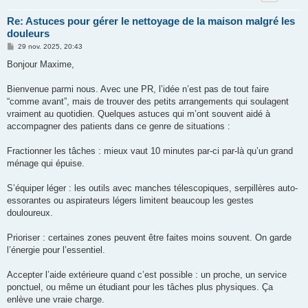
Re: Astuces pour gérer le nettoyage de la maison malgré les
douleurs
M
29 nov. 2025, 20:43
e
s
Bonjour Maxime,
s
a
g
Bienvenue parmi nous. Avec une PR, l’idée n’est pas de tout faire
e
“comme avant”, mais de trouver des petits arrangements qui soulagent
vraiment au quotidien. Quelques astuces qui m’ont souvent aidé à
accompagner des patients dans ce genre de situations :
Fractionner les tâches : mieux vaut 10 minutes par-ci par-là qu’un grand
ménage qui épuise.
S’équiper léger : les outils avec manches télescopiques, serpillères auto-
essorantes ou aspirateurs légers limitent beaucoup les gestes
douloureux.
Prioriser : certaines zones peuvent être faites moins souvent. On garde
l’énergie pour l’essentiel.
Accepter l’aide extérieure quand c’est possible : un proche, un service
ponctuel, ou même un étudiant pour les tâches plus physiques. Ça
enlève une vraie charge.