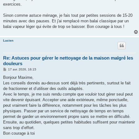
exercices.
Sinon comme astuce ménage, je fais tout par petites sessions de 15-20
minutes avec des pauses. Et j'ai remplacé mon balai classique par un
balai vapeur léger qui évite de trop se baisser. Bon courage à tous !
Lucien
Re: Astuces pour gérer le nettoyage de la maison malgré les
douleurs
M
17 avr. 2026, 16:15
e
s
Bonjour Maxime,
s
Les conseils donnés au-dessus sont déjà très pertinents, surtout le fait
a
g
de fractionner et d’utiliser des outils adaptés.
e
Avec le temps, je me suis rendu compte que vouloir tout gérer seul peut
vite devenir épuisant. Accepter une aide extérieure, même ponctuelle,
peut vraiment faire la différence, notamment pour les tâches les plus
physiques. Passer par un service de nettoyage de temps en temps
permet de garder un environnement propre sans se mettre en difficulté.
Ensuite, au quotidien, quelques petites habitudes suffisent pour maintenir
sans trop d’effort.
Bon courage à toi