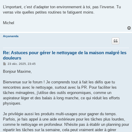
L’important, c’est d’adapter ton environnement à toi, pas l’inverse. Tu
verras vite quelles petites routines te fatiguent moins.
Michel
Aryananda
Re: Astuces pour gérer le nettoyage de la maison malgré les
douleurs
M
23 déc. 2025, 23:45
e
s
Bonjour Maxime,
s
a
g
Bienvenue sur le forum ! Je comprends tout à fait les défis que tu
e
rencontres avec le nettoyage, surtout avec la PR. Pour faciliter les
tâches ménagères, j'utilise des outils ergonomiques, comme un
aspirateur léger et des balais à long manche, ce qui réduit les efforts
physiques.
Je privilégie aussi les produits multi-usages pour gagner du temps.
Parfois, je fais appel à une aide extérieure pour les tâches plus lourdes,
comme le nettoyage en profondeur. N'hésite pas à établir un planning pour
répartir les tâches sur la semaine, cela peut vraiment aider à gérer