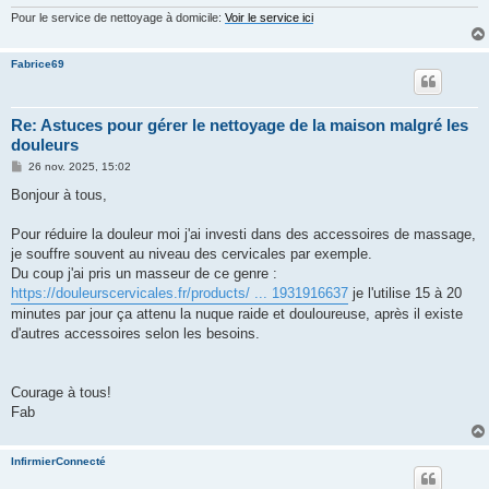
Pour le service de nettoyage à domicile:
Voir le service ici
Fabrice69
Re: Astuces pour gérer le nettoyage de la maison malgré les
douleurs
M
26 nov. 2025, 15:02
e
s
Bonjour à tous,
s
a
g
Pour réduire la douleur moi j'ai investi dans des accessoires de massage,
e
je souffre souvent au niveau des cervicales par exemple.
Du coup j'ai pris un masseur de ce genre :
https://douleurscervicales.fr/products/ ... 1931916637
je l'utilise 15 à 20
minutes par jour ça attenu la nuque raide et douloureuse, après il existe
d'autres accessoires selon les besoins.
Courage à tous!
Fab
InfirmierConnecté