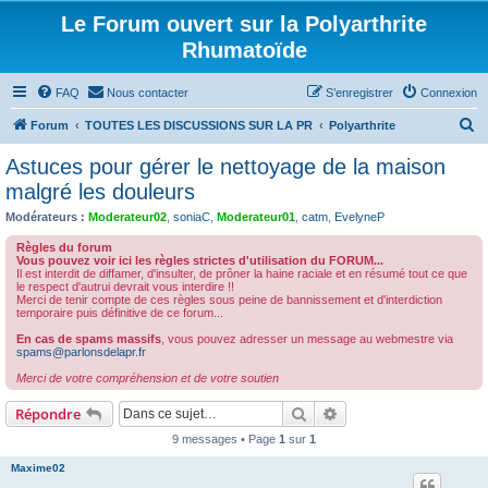
Le Forum ouvert sur la Polyarthrite
Rhumatoïde
FAQ
Nous contacter
S’enregistrer
Connexion
R
Forum
TOUTES LES DISCUSSIONS SUR LA PR
Polyarthrite
e
Astuces pour gérer le nettoyage de la maison
c
malgré les douleurs
h
Modérateurs :
Moderateur02
,
soniaC
,
Moderateur01
,
catm
,
EvelyneP
e
Règles du forum
r
Vous pouvez voir ici les règles strictes d'utilisation du FORUM...
Il est interdit de diffamer, d'insulter, de prôner la haine raciale et en résumé tout ce que
c
le respect d'autrui devrait vous interdire !!
Merci de tenir compte de ces règles sous peine de bannissement et d'interdiction
h
temporaire puis définitive de ce forum...
e
En cas de spams massifs
, vous pouvez adresser un message au webmestre via
spams@parlonsdelapr.fr
r
Merci de votre compréhension et de votre soutien
Rechercher
Recherche avancée
Répondre
9 messages • Page
1
sur
1
Maxime02