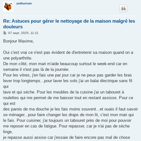
anthurium
Re: Astuces pour gérer le nettoyage de la maison malgré les
douleurs
M
07 sept. 2025, 11:11
e
s
Bonjour Maxime,
s
a
g
Oui c'est vrai ce n'est pas évident de d'entretenir sa maison quand on a
e
une polyarthrite.
De mon côté, mon mari m'aide beaucoup surtout le week-end car en
semaine il n'est pas là de la journée.
Pour les vitres, j'en fais une par jour car je ne peux pas garder les bras
lever trop longtemps...pour laver les sols j'ai un balai électrique sans fil
qui
lave et qui séche. Pour les meubles de la cuisine j'ai un tabouret à
roulettes qui me permet de me baisser tout en restant assisse. Pour ce
qui est
des parois de ma douche je les fais moins souvent...et ouais il faut savoir
se ménager...pour faire changer les draps de mon lit, c'est mon mari qui
le fais. Pour cuisiner, j'ai toujours un tabouret près de moi pour pouvoir
me reposer en cas de fatigue. Pour repasser, car je n'ai pas de sèche
linge,
je repasse aussi assise car j'essaie de faire encore pas mal de chose