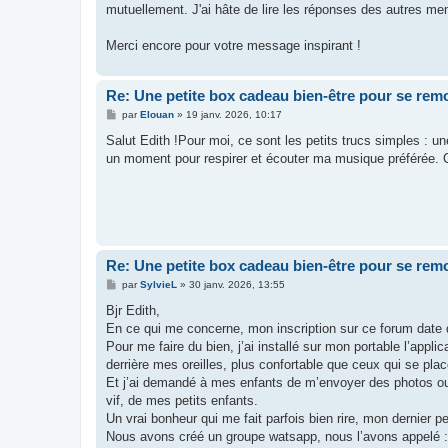
mutuellement. J'ai hâte de lire les réponses des autres me
Merci encore pour votre message inspirant !
Re: Une petite box cadeau bien-être pour se remo
M
par
Elouan
»
19 janv. 2026, 10:17
e
s
Salut Edith !Pour moi, ce sont les petits trucs simples : 
s
un moment pour respirer et écouter ma musique préférée. Ce
a
g
e
Re: Une petite box cadeau bien-être pour se remo
M
par
SylvieL
»
30 janv. 2026, 13:55
e
s
Bjr Edith,
s
En ce qui me concerne, mon inscription sur ce forum date d
a
g
Pour me faire du bien, j’ai installé sur mon portable l’app
e
derrière mes oreilles, plus confortable que ceux qui se placen
Et j’ai demandé à mes enfants de m’envoyer des photos ou v
vif, de mes petits enfants.
Un vrai bonheur qui me fait parfois bien rire, mon dernier p
Nous avons créé un groupe watsapp, nous l’avons appelé : 