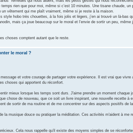
"grands" remèdes qui nous aident, mais les petits gestes qui nous reconnecte
de temps rien que pour moi, même si c’est 10 minutes. Une tisane chaude, un
 ou un vêtement qui me plaît vraiment, même si je reste à la maison.
style hobo très chouettes, à la fois jolis et légers, j’en ai trouvé un là-bas q
nodin, mais ça joue beaucoup sur le moral et l’envie de sortir un peu, même 
ites choses comptent autant que le reste.
nter le moral ?
 message et votre courage de partager votre expérience. Il est vrai que vivr
ites choses qui apportent du réconfort.
 sentir mieux lorsque les temps sont durs. J'aime prendre un moment chaque j
que chose de nouveau, que ce soit un livre inspirant, une nouvelle recette à
nt de sortir de ma routine et de me concentrer sur des aspects positifs de la
 la musique douce ou pratiquer la méditation. Ces activités m'aident à me re
précieux. Cela nous rappelle qu'il existe des moyens simples de se réconforter