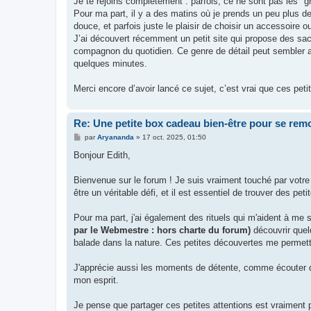
Je te rejoins complètement : parfois, ce ne sont pas les 
e
Pour ma part, il y a des matins où je prends un peu plus 
douce, et parfois juste le plaisir de choisir un accessoire
J’ai découvert récemment un petit site qui propose des sacs 
compagnon du quotidien. Ce genre de détail peut sembler a
quelques minutes.
Merci encore d’avoir lancé ce sujet, c’est vrai que ces pet
Re: Une petite box cadeau bien-être pour se remo
M
par
Aryananda
»
17 oct. 2025, 01:50
e
s
Bonjour Edith,
s
a
g
Bienvenue sur le forum ! Je suis vraiment touché par votre
e
être un véritable défi, et il est essentiel de trouver des pet
Pour ma part, j'ai également des rituels qui m'aident à me
par le Webmestre : hors charte du forum)
découvrir quel
balade dans la nature. Ces petites découvertes me permette
J'apprécie aussi les moments de détente, comme écouter de
mon esprit.
Je pense que partager ces petites attentions est vraiment 