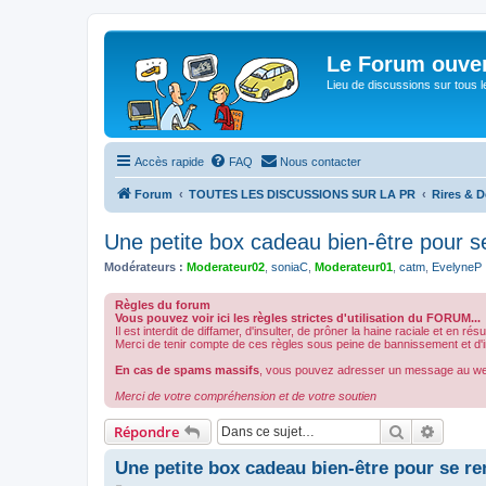
Le Forum ouver
Lieu de discussions sur tous le
Accès rapide
FAQ
Nous contacter
Forum
TOUTES LES DISCUSSIONS SUR LA PR
Rires & D
Une petite box cadeau bien-être pour s
Modérateurs :
Moderateur02
,
soniaC
,
Moderateur01
,
catm
,
EvelyneP
Règles du forum
Vous pouvez voir ici les règles strictes d'utilisation du FORUM...
Il est interdit de diffamer, d'insulter, de prôner la haine raciale et en ré
Merci de tenir compte de ces règles sous peine de bannissement et d'int
En cas de spams massifs
, vous pouvez adresser un message au w
Merci de votre compréhension et de votre soutien
Rechercher
Recher
Répondre
Une petite box cadeau bien-être pour se re