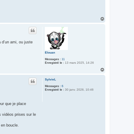
H
a
u
t
 d’un ami, ou juste
Elouan
Messages :
11
Enregistré le :
13 mars 2025, 14:26
H
a
u
SylvieL
t
Messages :
6
Enregistré le :
30 janv. 2026, 10:46
eur que je place
 vidéos prises sur le
e en boucle.