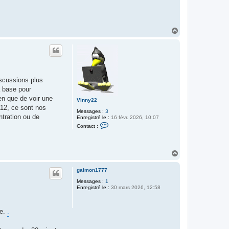
H
a
u
t
iscussions plus
a base pour
en que de voir une
Vinny22
a12, ce sont nos
Messages :
3
ntration ou de
Enregistré le :
16 févr. 2026, 10:07
C
Contact :
o
n
t
a
H
c
a
t
e
u
gaimon1777
r
t
V
Messages :
1
i
Enregistré le :
30 mars 2026, 12:58
n
n
y
2
ée.
.
2