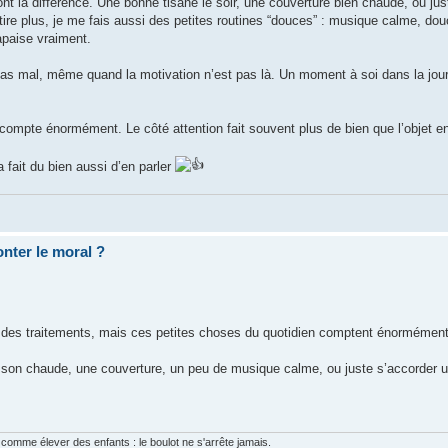
nt la différence. Une bonne tisane le soir, une couverture bien chaude, ou ju
a tire plus, je me fais aussi des petites routines “douces” : musique calme, d
paise vraiment.
de pas mal, même quand la motivation n’est pas là. Un moment à soi dans la jo
compte énormément. Le côté attention fait souvent plus de bien que l’objet e
a fait du bien aussi d’en parler
nter le moral ?
t des traitements, mais ces petites choses du quotidien comptent énormément
sson chaude, une couverture, un peu de musique calme, ou juste s’accorder 
 comme élever des enfants : le boulot ne s'arrête jamais.