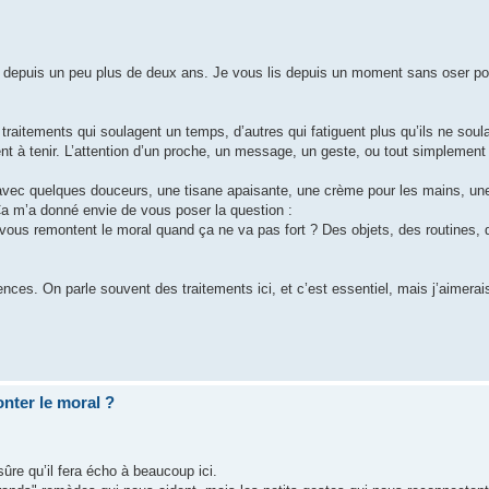
R depuis un peu plus de deux ans. Je vous lis depuis un moment sans oser pos
aitements qui soulagent un temps, d’autres qui fatiguent plus qu’ils ne soulag
ent à tenir. L’attention d’un proche, un message, un geste, ou tout simplemen
 avec quelques douceurs, une tisane apaisante, une crème pour les mains, un
 Ça m’a donné envie de vous poser la question :
ous remontent le moral quand ça ne va pas fort ? Des objets, des routines, d
ences. On parle souvent des traitements ici, et c’est essentiel, mais j’aimerai
nter le moral ?
sûre qu’il fera écho à beaucoup ici.