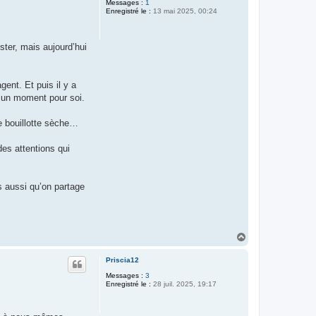
Messages :
1
Enregistré le :
13 mai 2025, 00:24
ter, mais aujourd’hui
ent. Et puis il y a
t un moment pour soi.
e bouillotte sèche…
es attentions qui
s aussi qu’on partage
H
a
u
Priscia12
t
Messages :
3
Enregistré le :
28 juil. 2025, 19:17