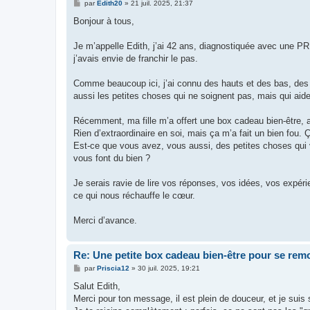
M
par
Edith20
»
21 juil. 2025, 21:37
e
s
Bonjour à tous,
s
a
g
Je m’appelle Edith, j’ai 42 ans, diagnostiquée avec une P
e
j’avais envie de franchir le pas.
Comme beaucoup ici, j’ai connu des hauts et des bas, des tr
aussi les petites choses qui ne soignent pas, mais qui aid
Récemment, ma fille m’a offert une box cadeau bien-être,
Rien d’extraordinaire en soi, mais ça m’a fait un bien fou.
Est-ce que vous avez, vous aussi, des petites choses qui v
vous font du bien ?
Je serais ravie de lire vos réponses, vos idées, vos expéri
ce qui nous réchauffe le cœur.
Merci d’avance.
Re: Une petite box cadeau bien-être pour se remo
M
par
Priscia12
»
30 juil. 2025, 19:21
e
s
Salut Edith,
s
Merci pour ton message, il est plein de douceur, et je suis 
a
g