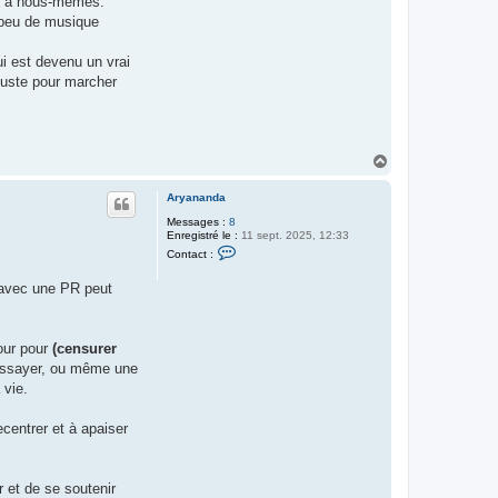
nt à nous-mêmes.
 peu de musique
ui est devenu un vrai
juste pour marcher
H
a
u
Aryananda
t
Messages :
8
Enregistré le :
11 sept. 2025, 12:33
C
Contact :
o
n
e avec une PR peut
t
a
c
t
e
our pour
(censurer
r
 essayer, ou même une
A
r
 vie.
y
a
n
centrer et à apaiser
a
n
d
a
 et de se soutenir