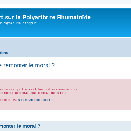
t sur la Polyarthrite Rhumatoïde
s sujets sur la PR et plus...
élires
e remonter le moral ?
sumé tout ce que le respect d'autrui devrait vous interdire !!
erdiction temporaire puis définitive de ce forum...
ebmestre via
spams@parlonsdelapr.fr
che avancée
monter le moral ?