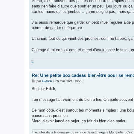
Perso, c’est souvent des petites choses très simples qui fo
sans rien faire d’autre que souffler un peu. Les jours où ç
sur les mains ou les jambes… ça ne soigne pas, mais ça a
J’ai aussi remarqué que garder un petit rituel régulier ai
permet de garder un équilibre.
Et sinon, tout ce qui vient des proches, comme ta box, ça 
Courage à toi en tout cas, et merci d’avoir lancé le sujet, ç
.
.
Re: Une petite box cadeau bien-être pour se remo
M
par
Lucien
»
25 mai 2026, 15:22
e
s
Bonjour Edith,
s
a
g
Ton message fait vraiment du bien à lire. On parle souven
e
De mon côté, c’est surtout les moments simples : une boi
pause sans pression.
Merci d’avoir lancé ce sujet, ça fait du bien d’en parler.
Travailler dans le domaine du service de nettoyage à Montpellier
,
c'est