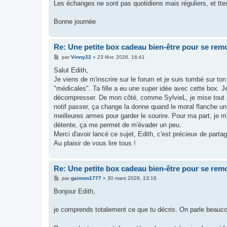
Les échanges ne sont pas quotidiens mais réguliers, et tte
Bonne journée
Re: Une petite box cadeau bien-être pour se remo
M
par
Vinny22
»
23 févr. 2026, 16:41
e
s
Salut Edith,
s
Je viens de m'inscrire sur le forum et je suis tombé sur to
a
g
"médicales". Ta fille a eu une super idée avec cette box. J
e
décompresser. De mon côté, comme SylvieL, je mise tout sur
notif passer, ça change la donne quand le moral flanche un 
meilleures armes pour garder le sourire. Pour ma part, je 
détente, ça me permet de m'évader un peu.
Merci d'avoir lancé ce sujet, Edith, c'est précieux de parta
Au plaisir de vous lire tous !
Re: Une petite box cadeau bien-être pour se remo
M
par
gaimon1777
»
30 mars 2026, 13:16
e
s
Bonjour Edith,
s
a
g
je comprends totalement ce que tu décris. On parle beauco
e