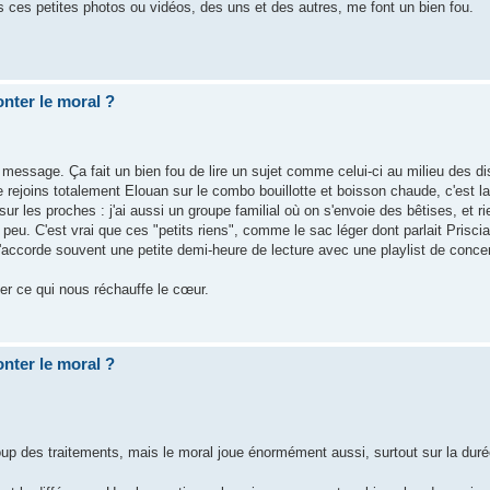
s ces petites photos ou vidéos, des uns et des autres, me font un bien fou.
nter le moral ?
n message. Ça fait un bien fou de lire un sujet comme celui-ci au milieu des d
e rejoins totalement Elouan sur le combo bouillotte et boisson chaude, c'est l
 les proches : j'ai aussi un groupe familial où on s'envoie des bêtises, et ri
peu. C'est vrai que ces "petits riens", comme le sac léger dont parlait Prisci
m'accorde souvent une petite demi-heure de lecture avec une playlist de conce
ger ce qui nous réchauffe le cœur.
nter le moral ?
up des traitements, mais le moral joue énormément aussi, surtout sur la dur