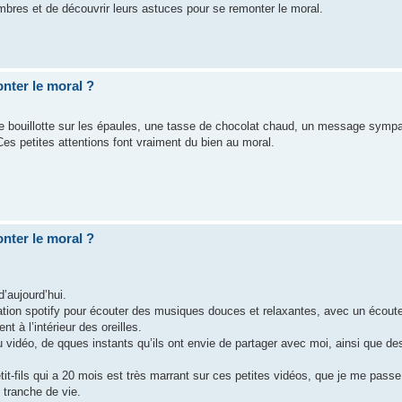
mbres et de découvrir leurs astuces pour se remonter le moral.
nter le moral ?
une bouillotte sur les épaules, une tasse de chocolat chaud, un message sympa
s petites attentions font vraiment du bien au moral.
nter le moral ?
’aujourd’hui.
lication spotify pour écouter des musiques douces et relaxantes, avec un écout
t à l’intérieur des oreilles.
idéo, de qques instants qu’ils ont envie de partager avec moi, ainsi que des
etit-fils qui a 20 mois est très marrant sur ces petites vidéos, que je me pass
tranche de vie.