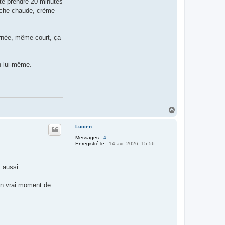
ste prendre 20 minutes
ouche chaude, crème
urnée, même court, ça
n lui-même.
H
a
u
Lucien
t
Messages :
4
Enregistré le :
14 avr. 2026, 15:56
 aussi.
un vrai moment de