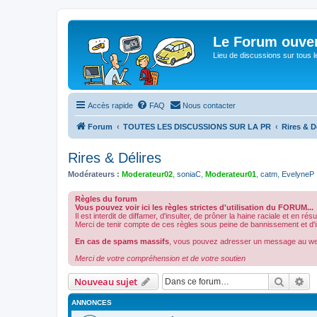
Le Forum ouver
Lieu de discussions sur tous le
Accès rapide
FAQ
Nous contacter
Forum
TOUTES LES DISCUSSIONS SUR LA PR
Rires & D
Rires & Délires
Modérateurs :
Moderateur02
,
soniaC
,
Moderateur01
,
catm
,
EvelyneP
Règles du forum
Vous pouvez voir ici les règles strictes d'utilisation du FORUM...
Il est interdit de diffamer, d'insulter, de prôner la haine raciale et en ré
Merci de tenir compte de ces règles sous peine de bannissement et d'int
En cas de spams massifs
, vous pouvez adresser un message au w
Merci de votre compréhension et de votre soutien
Recher
Re
Nouveau sujet
ANNONCES