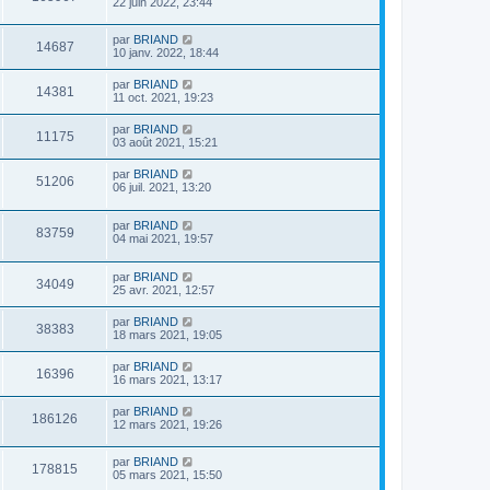
22 juin 2022, 23:44
par
BRIAND
14687
10 janv. 2022, 18:44
par
BRIAND
14381
11 oct. 2021, 19:23
par
BRIAND
11175
03 août 2021, 15:21
par
BRIAND
51206
06 juil. 2021, 13:20
par
BRIAND
83759
04 mai 2021, 19:57
par
BRIAND
34049
25 avr. 2021, 12:57
par
BRIAND
38383
18 mars 2021, 19:05
par
BRIAND
16396
16 mars 2021, 13:17
par
BRIAND
186126
12 mars 2021, 19:26
par
BRIAND
178815
05 mars 2021, 15:50