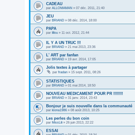
CADEAU
par
ALLOMAMAN
»
07 déc. 2011, 21:40
JEU
par
BRIAND
»
08 déc. 2014, 18:00
PAPA
par
lillou
»
11 oct. 2012, 21:44
IL Y A UN TRUC !!!
par
BRIAND
»
21 mai 2013, 23:36
L' ART par fanfan
par
BRIAND
»
19 avr. 2014, 17:05
Jolis textes à partager
par
fradan
»
15 sept. 2011, 08:26
STATISTIQUES
par
BRIAND
»
01 mai 2014, 18:50
NOUVEAU MEDICAMENT POUR PR !!!!!!!!
par
BRIAND
»
31 janv. 2014, 23:43
Bonjour je suis nouvelle dans la communauté
par
leona1986
»
08 août 2013, 10:25
Les perles du bon coin
par
MissLili
»
26 juin 2013, 22:22
ESSAI
par
BRIAND
»
01 déc. 2010, 18:34