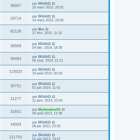
par
BRIAND
36057
25 mars 2015, 20:02
par
BRIAND
29714
14 mars 2015, 18:30
par
lillou
82128
27 févr. 2015, 11:10
par
BRIAND
38569
04 déc. 2014, 18:38
par
BRIAND
39493
05 sept. 2014, 21:21
par
BRIAND
115023
19 août 2014, 00:29
par
BRIAND
30751
01 juin 2014, 11:41
par
BRIAND
31277
31 janv. 2014, 23:43
par
Moderateur01
31651
09 août 2013, 12:38
par
BRIAND
34003
06 juil. 2013, 23:33
par
BRIAND
121755
01 juin 2013, 19:07