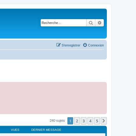
Rechercher
Recherche avancé
S’enregistrer
Connexion
1
2
3
4
5
Suivante
240 sujets
VUES
DERNIER MESSAGE