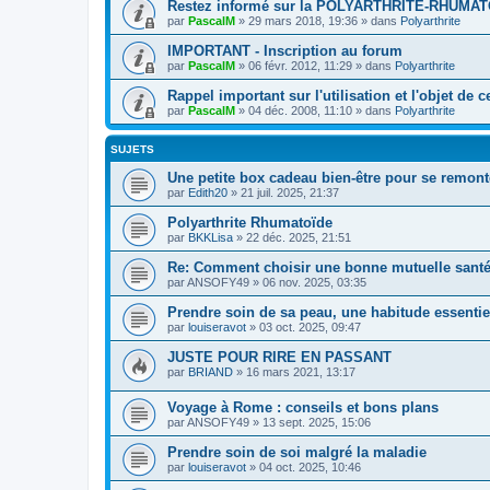
Restez informé sur la POLYARTHRITE-RHUMAT
par
PascalM
»
29 mars 2018, 19:36
» dans
Polyarthrite
IMPORTANT - Inscription au forum
par
PascalM
»
06 févr. 2012, 11:29
» dans
Polyarthrite
Rappel important sur l'utilisation et l'objet de 
par
PascalM
»
04 déc. 2008, 11:10
» dans
Polyarthrite
SUJETS
Une petite box cadeau bien-être pour se remont
par
Edith20
»
21 juil. 2025, 21:37
Polyarthrite Rhumatoïde
par
BKKLisa
»
22 déc. 2025, 21:51
Re: Comment choisir une bonne mutuelle santé
par
ANSOFY49
»
06 nov. 2025, 03:35
Prendre soin de sa peau, une habitude essentie
par
louiseravot
»
03 oct. 2025, 09:47
JUSTE POUR RIRE EN PASSANT
par
BRIAND
»
16 mars 2021, 13:17
Voyage à Rome : conseils et bons plans
par
ANSOFY49
»
13 sept. 2025, 15:06
Prendre soin de soi malgré la maladie
par
louiseravot
»
04 oct. 2025, 10:46