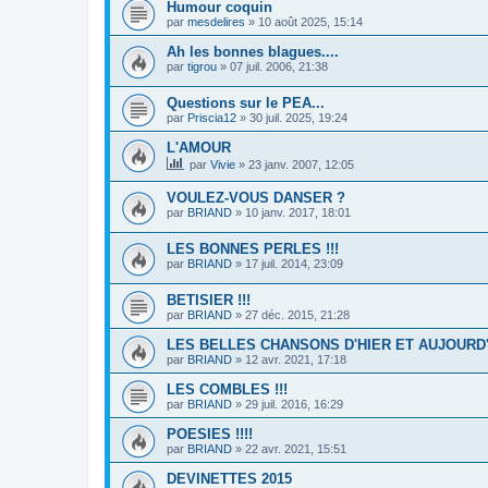
Humour coquin
par
mesdelires
»
10 août 2025, 15:14
Ah les bonnes blagues....
par
tigrou
»
07 juil. 2006, 21:38
Questions sur le PEA...
par
Priscia12
»
30 juil. 2025, 19:24
L'AMOUR
par
Vivie
»
23 janv. 2007, 12:05
VOULEZ-VOUS DANSER ?
par
BRIAND
»
10 janv. 2017, 18:01
LES BONNES PERLES !!!
par
BRIAND
»
17 juil. 2014, 23:09
BETISIER !!!
par
BRIAND
»
27 déc. 2015, 21:28
LES BELLES CHANSONS D'HIER ET AUJOURD'
par
BRIAND
»
12 avr. 2021, 17:18
LES COMBLES !!!
par
BRIAND
»
29 juil. 2016, 16:29
POESIES !!!!
par
BRIAND
»
22 avr. 2021, 15:51
DEVINETTES 2015