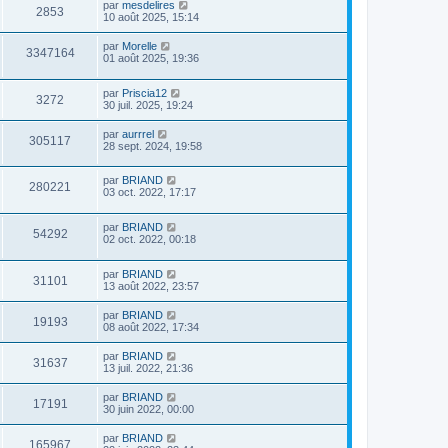
par
mesdelires
2853
10 août 2025, 15:14
par
Morelle
3347164
01 août 2025, 19:36
par
Priscia12
3272
30 juil. 2025, 19:24
par
aurrrel
305117
28 sept. 2024, 19:58
par
BRIAND
280221
03 oct. 2022, 17:17
par
BRIAND
54292
02 oct. 2022, 00:18
par
BRIAND
31101
13 août 2022, 23:57
par
BRIAND
19193
08 août 2022, 17:34
par
BRIAND
31637
13 juil. 2022, 21:36
par
BRIAND
17191
30 juin 2022, 00:00
par
BRIAND
165967