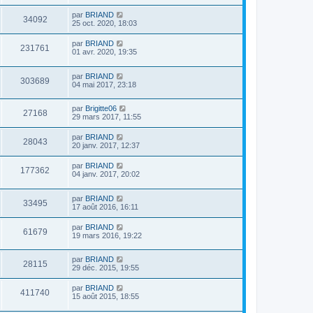
par
BRIAND
34092
25 oct. 2020, 18:03
par
BRIAND
231761
01 avr. 2020, 19:35
par
BRIAND
303689
04 mai 2017, 23:18
par
Brigitte06
27168
29 mars 2017, 11:55
par
BRIAND
28043
20 janv. 2017, 12:37
par
BRIAND
177362
04 janv. 2017, 20:02
par
BRIAND
33495
17 août 2016, 16:11
par
BRIAND
61679
19 mars 2016, 19:22
par
BRIAND
28115
29 déc. 2015, 19:55
par
BRIAND
411740
15 août 2015, 18:55