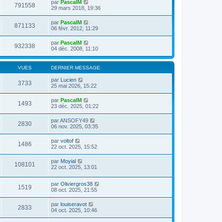
par
PascalM
791558
29 mars 2018, 19:36
par
PascalM
871133
06 févr. 2012, 11:29
par
PascalM
932338
04 déc. 2008, 11:10
VUES
DERNIER MESSAGE
par
Lucien
3733
25 mai 2026, 15:22
par
PascalM
1493
23 déc. 2025, 01:22
par
ANSOFY49
2830
06 nov. 2025, 03:35
par
voltof
1486
22 oct. 2025, 15:52
par
Moyial
108101
22 oct. 2025, 13:01
par
Oliviergros38
1519
08 oct. 2025, 21:55
par
louiseravot
2833
04 oct. 2025, 10:46