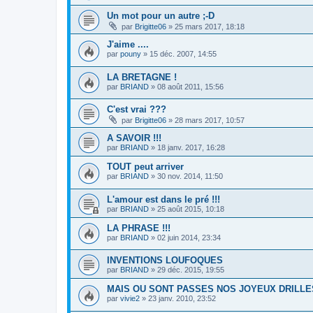
Un mot pour un autre ;-D
par
Brigitte06
»
25 mars 2017, 18:18
J'aime ....
par
pouny
»
15 déc. 2007, 14:55
LA BRETAGNE !
par
BRIAND
»
08 août 2011, 15:56
C'est vrai ???
par
Brigitte06
»
28 mars 2017, 10:57
A SAVOIR !!!
par
BRIAND
»
18 janv. 2017, 16:28
TOUT peut arriver
par
BRIAND
»
30 nov. 2014, 11:50
L'amour est dans le pré !!!
par
BRIAND
»
25 août 2015, 10:18
LA PHRASE !!!
par
BRIAND
»
02 juin 2014, 23:34
INVENTIONS LOUFOQUES
par
BRIAND
»
29 déc. 2015, 19:55
MAIS OU SONT PASSES NOS JOYEUX DRILLE
par
vivie2
»
23 janv. 2010, 23:52