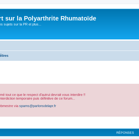
t sur la Polyarthrite Rhumatoïde
s sujets sur la PR et plus...
élires
sumé tout ce que le respect d'autrui devrait vous interdire !!
erdiction temporaire puis définitive de ce forum...
ebmestre via
spams@parlonsdelapr.fr
cher
cherche avancée
RÉPONSES