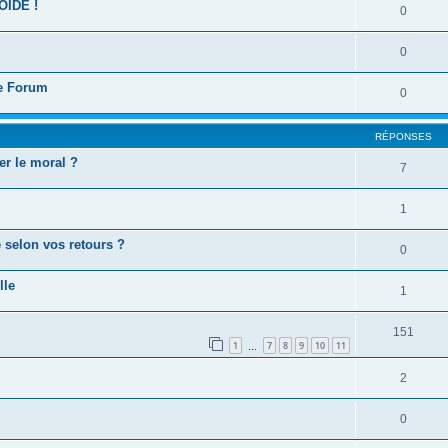
OIDE !
0
0
ce Forum
0
RÉPONSES
er le moral ?
7
1
 selon vos retours ?
0
lle
1
151
1
7
8
9
10
11
…
2
0