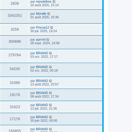
par
mesdelires
2839
10 août 2025, 15:14
par
Morelle
3342351
01 août 2025, 19:36
par
Priscia12
3259
30 juil. 2025, 19:24
par
aurrrel
304898
28 sept. 2024, 19:58
par
BRIAND
279764
03 oct. 2022, 17:17
par
BRIAND
54245
02 oct. 2022, 00:18
par
BRIAND
31090
13 août 2022, 23:57
par
BRIAND
19176
08 août 2022, 17:34
par
BRIAND
31623
13 juil. 2022, 21:36
par
BRIAND
17176
30 juin 2022, 00:00
par
BRIAND
165855