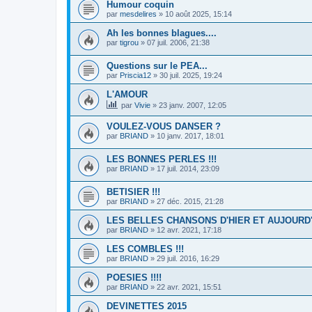
Humour coquin
par
mesdelires
»
10 août 2025, 15:14
Ah les bonnes blagues....
par
tigrou
»
07 juil. 2006, 21:38
Questions sur le PEA...
par
Priscia12
»
30 juil. 2025, 19:24
L'AMOUR
par
Vivie
»
23 janv. 2007, 12:05
VOULEZ-VOUS DANSER ?
par
BRIAND
»
10 janv. 2017, 18:01
LES BONNES PERLES !!!
par
BRIAND
»
17 juil. 2014, 23:09
BETISIER !!!
par
BRIAND
»
27 déc. 2015, 21:28
LES BELLES CHANSONS D'HIER ET AUJOURD'
par
BRIAND
»
12 avr. 2021, 17:18
LES COMBLES !!!
par
BRIAND
»
29 juil. 2016, 16:29
POESIES !!!!
par
BRIAND
»
22 avr. 2021, 15:51
DEVINETTES 2015