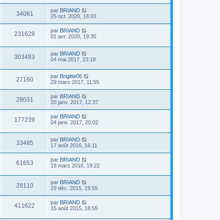
par
BRIAND
34081
25 oct. 2020, 18:03
par
BRIAND
231628
01 avr. 2020, 19:35
par
BRIAND
303493
04 mai 2017, 23:18
par
Brigitte06
27160
29 mars 2017, 11:55
par
BRIAND
28031
20 janv. 2017, 12:37
par
BRIAND
177239
04 janv. 2017, 20:02
par
BRIAND
33485
17 août 2016, 16:11
par
BRIAND
61653
19 mars 2016, 19:22
par
BRIAND
28110
29 déc. 2015, 19:55
par
BRIAND
411622
15 août 2015, 18:55