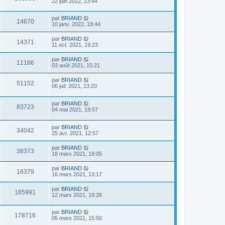
22 juin 2022, 23:44
par
BRIAND
14670
10 janv. 2022, 18:44
par
BRIAND
14371
11 oct. 2021, 19:23
par
BRIAND
11166
03 août 2021, 15:21
par
BRIAND
51152
06 juil. 2021, 13:20
par
BRIAND
83723
04 mai 2021, 19:57
par
BRIAND
34042
25 avr. 2021, 12:57
par
BRIAND
38373
18 mars 2021, 19:05
par
BRIAND
16379
16 mars 2021, 13:17
par
BRIAND
185991
12 mars 2021, 19:26
par
BRIAND
178716
05 mars 2021, 15:50