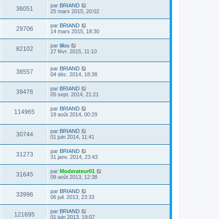
par
BRIAND
36051
25 mars 2015, 20:02
par
BRIAND
29706
14 mars 2015, 18:30
par
lillou
82102
27 févr. 2015, 11:10
par
BRIAND
38557
04 déc. 2014, 18:38
par
BRIAND
39476
05 sept. 2014, 21:21
par
BRIAND
114965
19 août 2014, 00:29
par
BRIAND
30744
01 juin 2014, 11:41
par
BRIAND
31273
31 janv. 2014, 23:43
par
Moderateur01
31645
09 août 2013, 12:38
par
BRIAND
33996
06 juil. 2013, 23:33
par
BRIAND
121695
01 juin 2013, 19:07