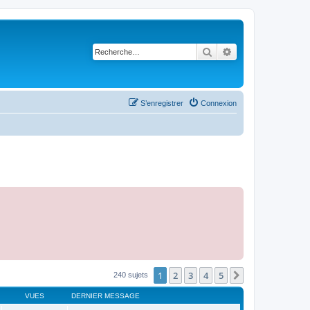
Rechercher
Recherche avancé
S’enregistrer
Connexion
1
2
3
4
5
Suivante
240 sujets
VUES
DERNIER MESSAGE