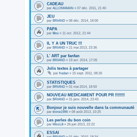
CADEAU
par
ALLOMAMAN
»
07 déc. 2011, 21:40
JEU
par
BRIAND
»
08 déc. 2014, 18:00
PAPA
par
lillou
»
11 oct. 2012, 21:44
IL Y A UN TRUC !!!
par
BRIAND
»
21 mai 2013, 23:36
L' ART par fanfan
par
BRIAND
»
19 avr. 2014, 17:05
Jolis textes à partager
par
fradan
»
15 sept. 2011, 08:26
STATISTIQUES
par
BRIAND
»
01 mai 2014, 18:50
NOUVEAU MEDICAMENT POUR PR !!!!!!!!
par
BRIAND
»
31 janv. 2014, 23:43
Bonjour je suis nouvelle dans la communauté
par
leona1986
»
08 août 2013, 10:25
Les perles du bon coin
par
MissLili
»
26 juin 2013, 22:22
ESSAI
par
BRIAND
»
01 déc. 2010, 18:34