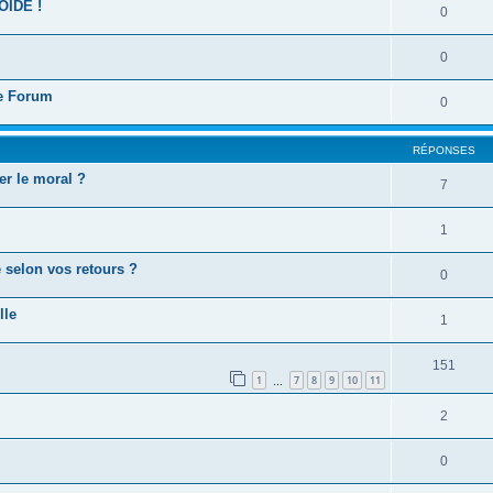
OIDE !
0
0
ce Forum
0
RÉPONSES
er le moral ?
7
1
 selon vos retours ?
0
lle
1
151
1
7
8
9
10
11
…
2
0