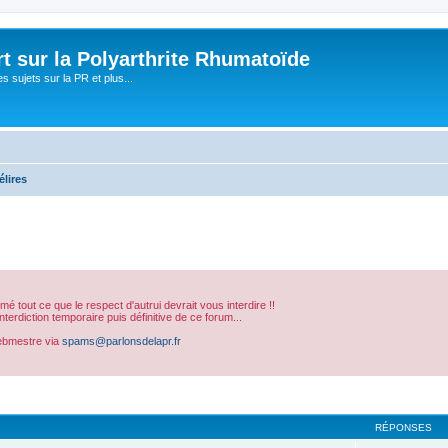
t sur la Polyarthrite Rhumatoïde
s sujets sur la PR et plus...
élires
sumé tout ce que le respect d'autrui devrait vous interdire !!
erdiction temporaire puis définitive de ce forum...
ebmestre via
spams@parlonsdelapr.fr
cher
cherche avancée
RÉPONSES