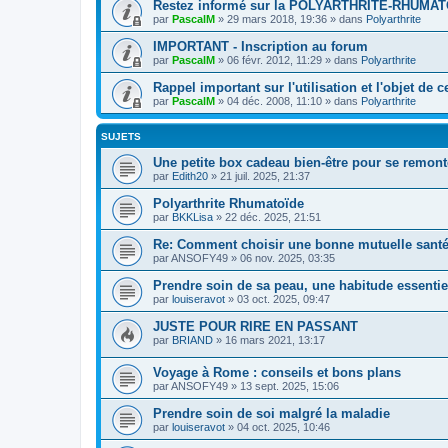
Restez informé sur la POLYARTHRITE-RHUMAT
par
PascalM
»
29 mars 2018, 19:36
» dans
Polyarthrite
IMPORTANT - Inscription au forum
par
PascalM
»
06 févr. 2012, 11:29
» dans
Polyarthrite
Rappel important sur l'utilisation et l'objet de 
par
PascalM
»
04 déc. 2008, 11:10
» dans
Polyarthrite
SUJETS
Une petite box cadeau bien-être pour se remont
par
Edith20
»
21 juil. 2025, 21:37
Polyarthrite Rhumatoïde
par
BKKLisa
»
22 déc. 2025, 21:51
Re: Comment choisir une bonne mutuelle santé
par
ANSOFY49
»
06 nov. 2025, 03:35
Prendre soin de sa peau, une habitude essentie
par
louiseravot
»
03 oct. 2025, 09:47
JUSTE POUR RIRE EN PASSANT
par
BRIAND
»
16 mars 2021, 13:17
Voyage à Rome : conseils et bons plans
par
ANSOFY49
»
13 sept. 2025, 15:06
Prendre soin de soi malgré la maladie
par
louiseravot
»
04 oct. 2025, 10:46