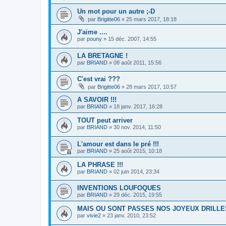
Un mot pour un autre ;-D
par
Brigitte06
»
25 mars 2017, 18:18
J'aime ....
par
pouny
»
15 déc. 2007, 14:55
LA BRETAGNE !
par
BRIAND
»
08 août 2011, 15:56
C'est vrai ???
par
Brigitte06
»
28 mars 2017, 10:57
A SAVOIR !!!
par
BRIAND
»
18 janv. 2017, 16:28
TOUT peut arriver
par
BRIAND
»
30 nov. 2014, 11:50
L'amour est dans le pré !!!
par
BRIAND
»
25 août 2015, 10:18
LA PHRASE !!!
par
BRIAND
»
02 juin 2014, 23:34
INVENTIONS LOUFOQUES
par
BRIAND
»
29 déc. 2015, 19:55
MAIS OU SONT PASSES NOS JOYEUX DRILLE
par
vivie2
»
23 janv. 2010, 23:52