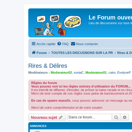
Le Forum ouver
Lieu de discussions sur tous le
Accès rapide
FAQ
Nous contacter
Forum
TOUTES LES DISCUSSIONS SUR LA PR
Rires & D
Rires & Délires
Modérateurs :
Moderateur02
,
soniaC
,
Moderateur01
,
catm
,
EvelyneP
Règles du forum
Vous pouvez voir ici les règles strictes d'utilisation du FORUM...
Il est interdit de diffamer, d'insulter, de prôner la haine raciale et en ré
Merci de tenir compte de ces règles sous peine de bannissement et d'int
En cas de spams massifs
, vous pouvez adresser un message au w
Merci de votre compréhension et de votre soutien
Recher
Re
Nouveau sujet
ANNONCES