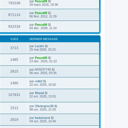
par
PascalM
791538
29 mars 2018, 19:36
par
PascalM
871114
06 févr. 2012, 11:29
par
PascalM
932318
04 déc. 2008, 11:10
VUES
DERNIER MESSAGE
par
Lucien
3713
25 mai 2026, 15:22
par
PascalM
1485
23 déc. 2025, 01:22
par
ANSOFY49
2815
06 nov. 2025, 03:35
par
voltof
1480
22 oct. 2025, 15:52
par
Moyial
107831
22 oct. 2025, 13:01
par
Oliviergros38
1512
08 oct. 2025, 21:55
par
louiseravot
2819
04 oct. 2025, 10:46