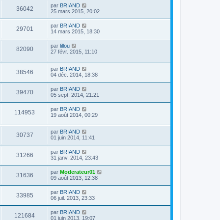
par
BRIAND
36042
25 mars 2015, 20:02
par
BRIAND
29701
14 mars 2015, 18:30
par
lillou
82090
27 févr. 2015, 11:10
par
BRIAND
38546
04 déc. 2014, 18:38
par
BRIAND
39470
05 sept. 2014, 21:21
par
BRIAND
114953
19 août 2014, 00:29
par
BRIAND
30737
01 juin 2014, 11:41
par
BRIAND
31266
31 janv. 2014, 23:43
par
Moderateur01
31636
09 août 2013, 12:38
par
BRIAND
33985
06 juil. 2013, 23:33
par
BRIAND
121684
01 juin 2013, 19:07