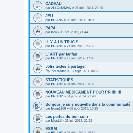
CADEAU
par
ALLOMAMAN
»
07 déc. 2011, 21:40
JEU
par
BRIAND
»
08 déc. 2014, 18:00
PAPA
par
lillou
»
11 oct. 2012, 21:44
IL Y A UN TRUC !!!
par
BRIAND
»
21 mai 2013, 23:36
L' ART par fanfan
par
BRIAND
»
19 avr. 2014, 17:05
Jolis textes à partager
par
fradan
»
15 sept. 2011, 08:26
STATISTIQUES
par
BRIAND
»
01 mai 2014, 18:50
NOUVEAU MEDICAMENT POUR PR !!!!!!!!
par
BRIAND
»
31 janv. 2014, 23:43
Bonjour je suis nouvelle dans la communauté
par
leona1986
»
08 août 2013, 10:25
Les perles du bon coin
par
MissLili
»
26 juin 2013, 22:22
ESSAI
par
BRIAND
»
01 déc. 2010, 18:34