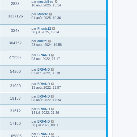
par
mesdelires
2828
10 août 2025, 15:14
par
Morelle
3337126
01 août 2025, 19:36
par
Priscia12
3247
30 juil. 2025, 19:24
par
aurrrel
304752
28 sept. 2024, 19:58
par
BRIAND
279567
03 oct. 2022, 17:17
par
BRIAND
54200
02 oct. 2022, 00:18
par
BRIAND
31080
13 août 2022, 23:57
par
BRIAND
19157
08 août 2022, 17:34
par
BRIAND
31612
13 juil. 2022, 21:36
par
BRIAND
17160
30 juin 2022, 00:00
par
BRIAND
165805