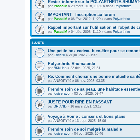
Restez informé sur la POLYARTHRITE-RHUMAT
par
PascalM
»
29 mars 2018, 19:36
» dans
Polyarthrite
IMPORTANT - Inscription au forum
par
PascalM
»
06 févr. 2012, 11:29
» dans
Polyarthrite
Rappel important sur l'utilisation et l'objet de 
par
PascalM
»
04 déc. 2008, 11:10
» dans
Polyarthrite
SUJETS
Une petite box cadeau bien-être pour se remont
par
Edith20
»
21 juil. 2025, 21:37
Polyarthrite Rhumatoïde
par
BKKLisa
»
22 déc. 2025, 21:51
Re: Comment choisir une bonne mutuelle santé
par
ANSOFY49
»
06 nov. 2025, 03:35
Prendre soin de sa peau, une habitude essentie
par
louiseravot
»
03 oct. 2025, 09:47
JUSTE POUR RIRE EN PASSANT
par
BRIAND
»
16 mars 2021, 13:17
Voyage à Rome : conseils et bons plans
par
ANSOFY49
»
13 sept. 2025, 15:06
Prendre soin de soi malgré la maladie
par
louiseravot
»
04 oct. 2025, 10:46