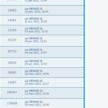
22 juin 2022, 23:44
par
BRIAND
14663
10 janv. 2022, 18:44
par
BRIAND
14361
11 oct. 2021, 19:23
par
BRIAND
11160
03 août 2021, 15:21
par
BRIAND
51137
06 juil. 2021, 13:20
par
BRIAND
83710
04 mai 2021, 19:57
par
BRIAND
34032
25 avr. 2021, 12:57
par
BRIAND
38362
18 mars 2021, 19:05
par
BRIAND
16367
16 mars 2021, 13:17
par
BRIAND
185947
12 mars 2021, 19:26
par
BRIAND
178608
05 mars 2021, 15:50