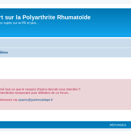
t sur la Polyarthrite Rhumatoïde
s sujets sur la PR et plus...
élires
sumé tout ce que le respect d'autrui devrait vous interdire !!
erdiction temporaire puis définitive de ce forum...
ebmestre via
spams@parlonsdelapr.fr
cher
cherche avancée
RÉPONSES