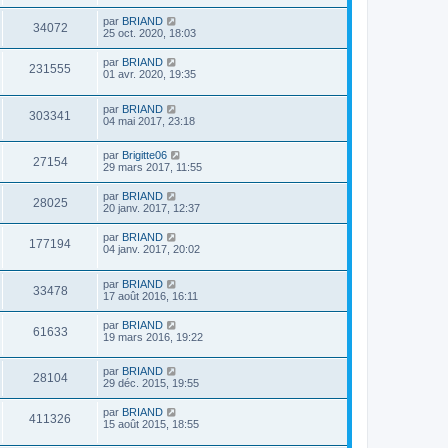
par
BRIAND
34072
25 oct. 2020, 18:03
par
BRIAND
231555
01 avr. 2020, 19:35
par
BRIAND
303341
04 mai 2017, 23:18
par
Brigitte06
27154
29 mars 2017, 11:55
par
BRIAND
28025
20 janv. 2017, 12:37
par
BRIAND
177194
04 janv. 2017, 20:02
par
BRIAND
33478
17 août 2016, 16:11
par
BRIAND
61633
19 mars 2016, 19:22
par
BRIAND
28104
29 déc. 2015, 19:55
par
BRIAND
411326
15 août 2015, 18:55