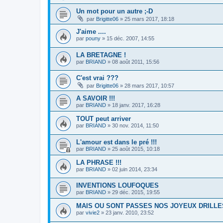
Un mot pour un autre ;-D
par
Brigitte06
»
25 mars 2017, 18:18
J'aime ....
par
pouny
»
15 déc. 2007, 14:55
LA BRETAGNE !
par
BRIAND
»
08 août 2011, 15:56
C'est vrai ???
par
Brigitte06
»
28 mars 2017, 10:57
A SAVOIR !!!
par
BRIAND
»
18 janv. 2017, 16:28
TOUT peut arriver
par
BRIAND
»
30 nov. 2014, 11:50
L'amour est dans le pré !!!
par
BRIAND
»
25 août 2015, 10:18
LA PHRASE !!!
par
BRIAND
»
02 juin 2014, 23:34
INVENTIONS LOUFOQUES
par
BRIAND
»
29 déc. 2015, 19:55
MAIS OU SONT PASSES NOS JOYEUX DRILLE
par
vivie2
»
23 janv. 2010, 23:52