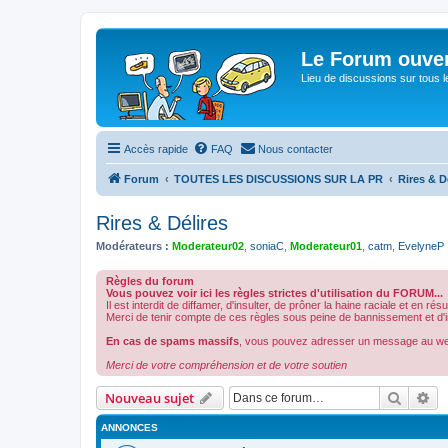
Le Forum ouver
Lieu de discussions sur tous le
Accès rapide
FAQ
Nous contacter
Forum
TOUTES LES DISCUSSIONS SUR LA PR
Rires & D
Rires & Délires
Modérateurs :
Moderateur02
,
soniaC
,
Moderateur01
,
catm
,
EvelyneP
Règles du forum
Vous pouvez voir ici les règles strictes d'utilisation du FORUM...
Il est interdit de diffamer, d'insulter, de prôner la haine raciale et en ré
Merci de tenir compte de ces règles sous peine de bannissement et d'int
En cas de spams massifs
, vous pouvez adresser un message au w
Merci de votre compréhension et de votre soutien
Recher
Re
Nouveau sujet
ANNONCES