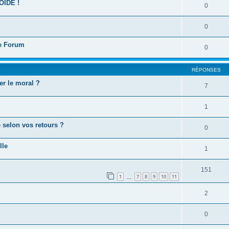
OIDE !
0
0
ce Forum
0
RÉPONSES
er le moral ?
7
1
 selon vos retours ?
0
lle
1
151
1
7
8
9
10
11
…
2
0