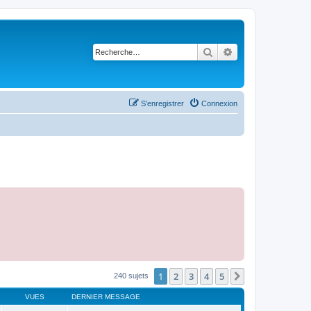
Rechercher
Recherche avancé
S’enregistrer
Connexion
1
2
3
4
5
Suivante
240 sujets
VUES
DERNIER MESSAGE