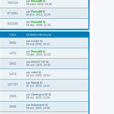
par
PascalM
791519
29 mars 2018, 19:36
par
PascalM
871091
06 févr. 2012, 11:29
par
PascalM
932295
04 déc. 2008, 11:10
VUES
DERNIER MESSAGE
par
Lucien
3693
25 mai 2026, 15:22
par
PascalM
1472
23 déc. 2025, 01:22
par
ANSOFY49
2802
06 nov. 2025, 03:35
par
voltof
1473
22 oct. 2025, 15:52
par
Moyial
107727
22 oct. 2025, 13:01
par
Oliviergros38
1505
08 oct. 2025, 21:55
par
louiseravot
2806
04 oct. 2025, 10:46