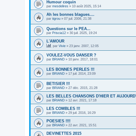
Humour coquin
par
mesdelires
»
10 août 2025, 15:14
Ah les bonnes blagues....
par
tigrou
»
07 juil. 2006, 21:38
Questions sur le PEA...
par
Priscia12
»
30 juil. 2025, 19:24
L'AMOUR
par
Vivie
»
23 janv. 2007, 12:05
VOULEZ-VOUS DANSER ?
par
BRIAND
»
10 janv. 2017, 18:01
LES BONNES PERLES !!!
par
BRIAND
»
17 juil. 2014, 23:09
BETISIER !!!
par
BRIAND
»
27 déc. 2015, 21:28
LES BELLES CHANSONS D'HIER ET AUJOURD'
par
BRIAND
»
12 avr. 2021, 17:18
LES COMBLES !!!
par
BRIAND
»
29 juil. 2016, 16:29
POESIES !!!!
par
BRIAND
»
22 avr. 2021, 15:51
DEVINETTES 2015