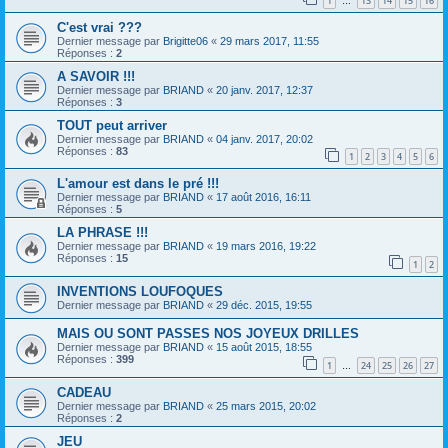
1
13
14
15
16
…
C'est vrai ???
Dernier message par
Brigitte06
«
29 mars 2017, 11:55
Réponses :
2
A SAVOIR !!!
Dernier message par
BRIAND
«
20 janv. 2017, 12:37
Réponses :
3
TOUT peut arriver
Dernier message par
BRIAND
«
04 janv. 2017, 20:02
Réponses :
83
1
2
3
4
5
6
L'amour est dans le pré !!!
Dernier message par
BRIAND
«
17 août 2016, 16:11
Réponses :
5
LA PHRASE !!!
Dernier message par
BRIAND
«
19 mars 2016, 19:22
Réponses :
15
1
2
INVENTIONS LOUFOQUES
Dernier message par
BRIAND
«
29 déc. 2015, 19:55
MAIS OU SONT PASSES NOS JOYEUX DRILLES
Dernier message par
BRIAND
«
15 août 2015, 18:55
Réponses :
399
1
24
25
26
27
…
CADEAU
Dernier message par
BRIAND
«
25 mars 2015, 20:02
Réponses :
2
JEU