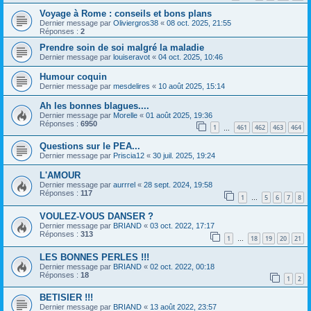
Voyage à Rome : conseils et bons plans
Dernier message par
Oliviergros38
«
08 oct. 2025, 21:55
Réponses :
2
Prendre soin de soi malgré la maladie
Dernier message par
louiseravot
«
04 oct. 2025, 10:46
Humour coquin
Dernier message par
mesdelires
«
10 août 2025, 15:14
Ah les bonnes blagues....
Dernier message par
Morelle
«
01 août 2025, 19:36
Réponses :
6950
1
461
462
463
464
…
Questions sur le PEA...
Dernier message par
Priscia12
«
30 juil. 2025, 19:24
L'AMOUR
Dernier message par
aurrrel
«
28 sept. 2024, 19:58
Réponses :
117
1
5
6
7
8
…
VOULEZ-VOUS DANSER ?
Dernier message par
BRIAND
«
03 oct. 2022, 17:17
Réponses :
313
1
18
19
20
21
…
LES BONNES PERLES !!!
Dernier message par
BRIAND
«
02 oct. 2022, 00:18
Réponses :
18
1
2
BETISIER !!!
Dernier message par
BRIAND
«
13 août 2022, 23:57