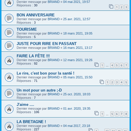
Dernier message par
BRIAND
«
04 mai 2021, 19:57
Réponses :
30
1
2
3
BON ANNIVERSAIRE
Dernier message par
BRIAND
«
25 avr. 2021, 12:57
Réponses :
3
TOURISME
Dernier message par
BRIAND
«
18 mars 2021, 19:05
Réponses :
5
JUSTE POUR RIRE EN PASSANT
Dernier message par
BRIAND
«
16 mars 2021, 13:17
FAIRE LA FÊTE !!!
Dernier message par
BRIAND
«
12 mars 2021, 19:26
Réponses :
92
1
4
5
6
7
…
Le rire, c'est bon pour la santé !
Dernier message par
BRIAND
«
05 mars 2021, 15:50
Réponses :
71
1
2
3
4
5
Un mot pour un autre ;-D
Dernier message par
BRIAND
«
25 oct. 2020, 18:03
Réponses :
7
J'aime ....
Dernier message par
BRIAND
«
01 avr. 2020, 19:35
Réponses :
106
1
5
6
7
8
…
LA BRETAGNE !
Dernier message par
BRIAND
«
04 mai 2017, 23:18
Réponses :
227