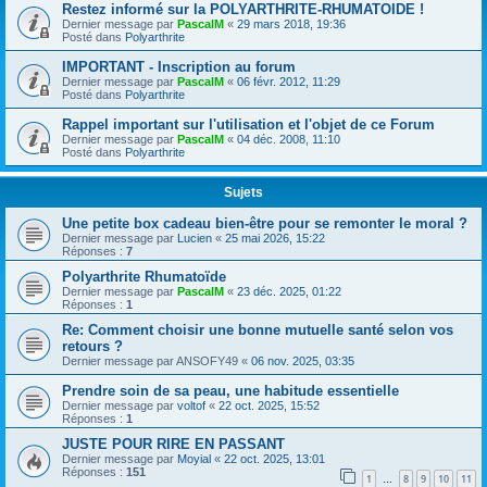
Restez informé sur la POLYARTHRITE-RHUMATOIDE !
Dernier message par
PascalM
«
29 mars 2018, 19:36
Posté dans
Polyarthrite
IMPORTANT - Inscription au forum
Dernier message par
PascalM
«
06 févr. 2012, 11:29
Posté dans
Polyarthrite
Rappel important sur l'utilisation et l'objet de ce Forum
Dernier message par
PascalM
«
04 déc. 2008, 11:10
Posté dans
Polyarthrite
Sujets
Une petite box cadeau bien-être pour se remonter le moral ?
Dernier message par
Lucien
«
25 mai 2026, 15:22
Réponses :
7
Polyarthrite Rhumatoïde
Dernier message par
PascalM
«
23 déc. 2025, 01:22
Réponses :
1
Re: Comment choisir une bonne mutuelle santé selon vos
retours ?
Dernier message par
ANSOFY49
«
06 nov. 2025, 03:35
Prendre soin de sa peau, une habitude essentielle
Dernier message par
voltof
«
22 oct. 2025, 15:52
Réponses :
1
JUSTE POUR RIRE EN PASSANT
Dernier message par
Moyial
«
22 oct. 2025, 13:01
Réponses :
151
1
8
9
10
11
…