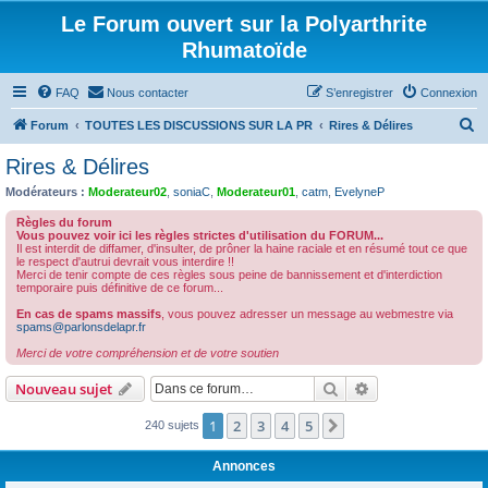
Le Forum ouvert sur la Polyarthrite
Rhumatoïde
FAQ
Nous contacter
S’enregistrer
Connexion
R
Forum
TOUTES LES DISCUSSIONS SUR LA PR
Rires & Délires
e
Rires & Délires
c
Modérateurs :
Moderateur02
,
soniaC
,
Moderateur01
,
catm
,
EvelyneP
h
Règles du forum
e
Vous pouvez voir ici les règles strictes d'utilisation du FORUM...
Il est interdit de diffamer, d'insulter, de prôner la haine raciale et en résumé tout ce que
r
le respect d'autrui devrait vous interdire !!
Merci de tenir compte de ces règles sous peine de bannissement et d'interdiction
c
temporaire puis définitive de ce forum...
h
En cas de spams massifs
, vous pouvez adresser un message au webmestre via
spams@parlonsdelapr.fr
e
Merci de votre compréhension et de votre soutien
r
Rechercher
Recherche avanc
Nouveau sujet
1
2
3
4
5
Suivante
240 sujets
Annonces