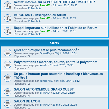
Restez informé sur la POLYARTHRITE-RHUMATOIDE !
Dernier message par
PascalM
«
29 mars 2018, 19:36
Posté dans
Polyarthrite
IMPORTANT - Inscription au forum
Dernier message par
PascalM
«
06 févr. 2012, 11:29
Posté dans
Polyarthrite
Rappel important sur l'utilisation et l'objet de ce Forum
Dernier message par
PascalM
«
04 déc. 2008, 11:10
Posté dans
Polyarthrite
Sujets
Quel antibiotique est le plus recommandé?
Dernier message par
GhostRay
«
09 juin 2026, 13:51
Réponses :
3
Polyar'trottons : marchez, courez, contre la polyarthrite
Dernier message par
Yamila
«
11 août 2025, 09:38
Réponses :
1
Un peu d'humour pour soutenir le handicap : bienvenue au
Théâtre !
Dernier message par
denise7852
«
04 déc. 2024, 14:12
Réponses :
2
SALON AUTONOMIQUE GRAND OUEST
Dernier message par
BRIAND
«
22 juin 2022, 23:19
Réponses :
4
SALON DE LYON
Dernier message par
BRIAND
«
23 mars 2022, 20:15
Réponses :
1