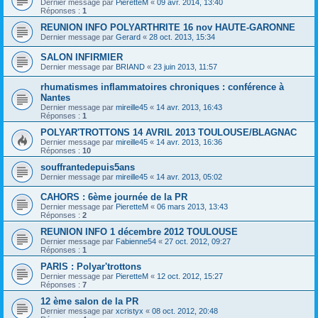
Dernier message par
PieretteM
«
09 avr. 2014, 13:40
Réponses :
1
REUNION INFO POLYARTHRITE 16 nov HAUTE-GARONNE
Dernier message par
Gerard
«
28 oct. 2013, 15:34
SALON INFIRMIER
Dernier message par
BRIAND
«
23 juin 2013, 11:57
rhumatismes inflammatoires chroniques : conférence à
Nantes
Dernier message par
mireille45
«
14 avr. 2013, 16:43
Réponses :
1
POLYAR'TROTTONS 14 AVRIL 2013 TOULOUSE/BLAGNAC
Dernier message par
mireille45
«
14 avr. 2013, 16:36
Réponses :
10
souffrantedepuis5ans
Dernier message par
mireille45
«
14 avr. 2013, 05:02
CAHORS : 6ème journée de la PR
Dernier message par
PieretteM
«
06 mars 2013, 13:43
Réponses :
2
REUNION INFO 1 décembre 2012 TOULOUSE
Dernier message par
Fabienne54
«
27 oct. 2012, 09:27
Réponses :
1
PARIS : Polyar'trottons
Dernier message par
PieretteM
«
12 oct. 2012, 15:27
Réponses :
7
12 ème salon de la PR
Dernier message par
xcristyx
«
08 oct. 2012, 20:48