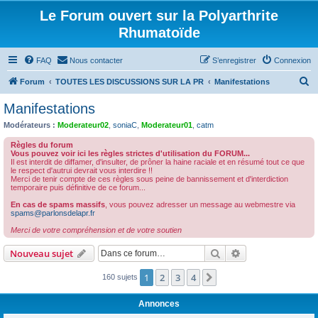
Le Forum ouvert sur la Polyarthrite
Rhumatoïde
FAQ
Nous contacter
S’enregistrer
Connexion
R
Forum
TOUTES LES DISCUSSIONS SUR LA PR
Manifestations
e
Manifestations
c
Modérateurs :
Moderateur02
,
soniaC
,
Moderateur01
,
catm
h
Règles du forum
e
Vous pouvez voir ici les règles strictes d'utilisation du FORUM...
Il est interdit de diffamer, d'insulter, de prôner la haine raciale et en résumé tout ce que
r
le respect d'autrui devrait vous interdire !!
Merci de tenir compte de ces règles sous peine de bannissement et d'interdiction
c
temporaire puis définitive de ce forum...
h
En cas de spams massifs
, vous pouvez adresser un message au webmestre via
spams@parlonsdelapr.fr
e
Merci de votre compréhension et de votre soutien
r
Rechercher
Recherche avanc
Nouveau sujet
1
2
3
4
Suivante
160 sujets
Annonces