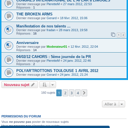
CONGRES INTERNATIONAL DE L'AFLAR à LIMOGES
Dernier message par
PieretteM
«
27 mars 2012, 22:53
Réponses :
1
THE BROKEN ARMS
Dernier message par
Gerard
«
18 févr. 2012, 15:06
Manifestation de nos talents ...
Dernier message par
fradan
«
28 mars 2013, 19:58
Réponses :
16
1
2
Anniversaire
Dernier message par
Moderateur01
«
12 févr. 2012, 22:04
Réponses :
14
04/02/12 CAHORS : 5ème journée de la PR
Dernier message par
PieretteM
«
24 janv. 2012, 22:46
Réponses :
2
POLYAR'TROTTONS TOULOUSE 1 AVRIL 2012
Dernier message par
Gerard
«
24 janv. 2012, 21:24
Nouveau sujet
1
2
3
4
Suivante
160 sujets
Aller à
PERMISSIONS DU FORUM
Vous
ne pouvez pas
poster de nouveaux sujets
Vous
ne pouvez pas
répondre aux sujets