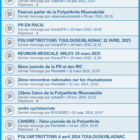
Dernier message par
Julien38
«
04 juin 2015, 13:57
Réponses :
3
Peut-on parler de la Polyarthrite Rhumatoïde
Dernier message par
vanessaconsumed
«
09 avr. 2015, 16:15
PR EN PACA!
Dernier message par
GerardTH
«
20 mars 2015, 19:09
Réponses :
3
POLYAR'TROTTONS TOULOUSE/BLAGNAC 12 AVRIL 2015
Dernier message par
GerardTH
«
18 mars 2015, 11:31
REUNION MEDICALE ARLES 19 mars 2015
Dernier message par
GerardTH
«
18 mars 2015, 11:26
8ème journée de la PR et des RIC
Dernier message par
PieretteM
«
11 mars 2015, 13:57
2ème rencontres nationales sur les rhumatismes
Dernier message par
PieretteM
«
21 nov. 2014, 13:01
13ème Salon de la Polyarthrite Rhumatoïde
Dernier message par
sylvie59
«
24 oct. 2014, 10:12
Réponses :
4
sortie cyclotouriste
Dernier message par
ROUSSIEZ
«
01 sept. 2014, 10:47
CAHORS : 7ème journée de la Polyarthrite
Dernier message par
PieretteM
«
14 avr. 2014, 16:42
Réponses :
1
POLYAR'TROTTONS 6 avril 2014 TOULOUSE/BLAGNAC