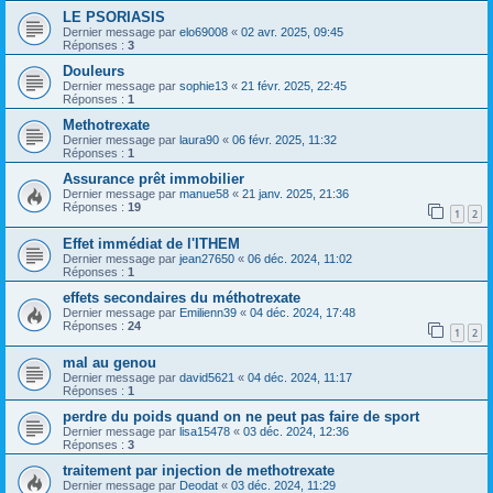
LE PSORIASIS
Dernier message par
elo69008
«
02 avr. 2025, 09:45
Réponses :
3
Douleurs
Dernier message par
sophie13
«
21 févr. 2025, 22:45
Réponses :
1
Methotrexate
Dernier message par
laura90
«
06 févr. 2025, 11:32
Réponses :
1
Assurance prêt immobilier
Dernier message par
manue58
«
21 janv. 2025, 21:36
Réponses :
19
1
2
Effet immédiat de l'ITHEM
Dernier message par
jean27650
«
06 déc. 2024, 11:02
Réponses :
1
effets secondaires du méthotrexate
Dernier message par
Emilienn39
«
04 déc. 2024, 17:48
Réponses :
24
1
2
mal au genou
Dernier message par
david5621
«
04 déc. 2024, 11:17
Réponses :
1
perdre du poids quand on ne peut pas faire de sport
Dernier message par
lisa15478
«
03 déc. 2024, 12:36
Réponses :
3
traitement par injection de methotrexate
Dernier message par
Deodat
«
03 déc. 2024, 11:29