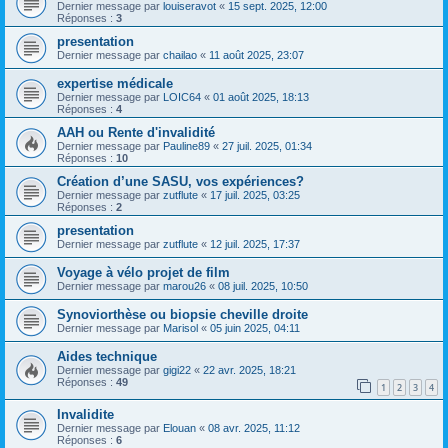
Dernier message par
louiseravot
«
15 sept. 2025, 12:00
Réponses :
3
presentation
Dernier message par
chailao
«
11 août 2025, 23:07
expertise médicale
Dernier message par
LOIC64
«
01 août 2025, 18:13
Réponses :
4
AAH ou Rente d'invalidité
Dernier message par
Pauline89
«
27 juil. 2025, 01:34
Réponses :
10
Création d’une SASU, vos expériences?
Dernier message par
zutflute
«
17 juil. 2025, 03:25
Réponses :
2
presentation
Dernier message par
zutflute
«
12 juil. 2025, 17:37
Voyage à vélo projet de film
Dernier message par
marou26
«
08 juil. 2025, 10:50
Synoviorthèse ou biopsie cheville droite
Dernier message par
Marisol
«
05 juin 2025, 04:11
Aides technique
Dernier message par
gigi22
«
22 avr. 2025, 18:21
Réponses :
49
1
2
3
4
Invalidite
Dernier message par
Elouan
«
08 avr. 2025, 11:12
Réponses :
6