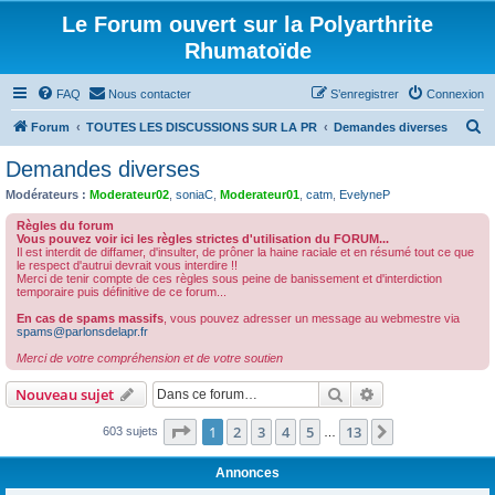
Le Forum ouvert sur la Polyarthrite
Rhumatoïde
FAQ
Nous contacter
S’enregistrer
Connexion
R
Forum
TOUTES LES DISCUSSIONS SUR LA PR
Demandes diverses
e
Demandes diverses
c
Modérateurs :
Moderateur02
,
soniaC
,
Moderateur01
,
catm
,
EvelyneP
h
Règles du forum
e
Vous pouvez voir ici les règles strictes d'utilisation du FORUM...
Il est interdit de diffamer, d'insulter, de prôner la haine raciale et en résumé tout ce que
r
le respect d'autrui devrait vous interdire !!
Merci de tenir compte de ces règles sous peine de banissement et d'interdiction
c
temporaire puis définitive de ce forum...
h
En cas de spams massifs
, vous pouvez adresser un message au webmestre via
spams@parlonsdelapr.fr
e
Merci de votre compréhension et de votre soutien
r
Rechercher
Recherche avanc
Nouveau sujet
Page
1
sur
13
1
2
3
4
5
13
Suivante
603 sujets
…
Annonces