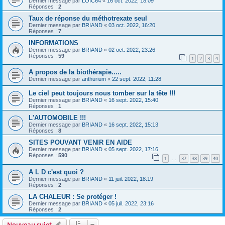
Dernier message par
LOIC64
«
16 oct. 2022, 18:09
Réponses :
2
Taux de réponse du méthotrexate seul
Dernier message par
BRIAND
«
03 oct. 2022, 16:20
Réponses :
7
INFORMATIONS
Dernier message par
BRIAND
«
02 oct. 2022, 23:26
Réponses :
59
1
2
3
4
A propos de la biothérapie.....
Dernier message par
anthurium
«
22 sept. 2022, 11:28
Le ciel peut toujours nous tomber sur la tête !!!
Dernier message par
BRIAND
«
16 sept. 2022, 15:40
Réponses :
1
L'AUTOMOBILE !!!
Dernier message par
BRIAND
«
16 sept. 2022, 15:13
Réponses :
8
SITES POUVANT VENIR EN AIDE
Dernier message par
BRIAND
«
05 sept. 2022, 17:16
Réponses :
590
1
37
38
39
40
…
A L D c'est quoi ?
Dernier message par
BRIAND
«
11 juil. 2022, 18:19
Réponses :
2
LA CHALEUR : Se protéger !
Dernier message par
BRIAND
«
05 juil. 2022, 23:16
Réponses :
2
Nouveau sujet