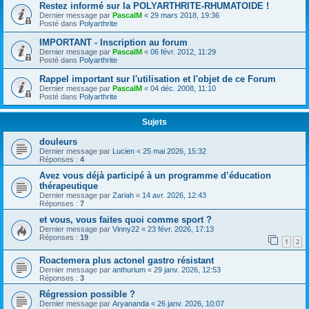
Restez informé sur la POLYARTHRITE-RHUMATOIDE !
Dernier message par
PascalM
«
29 mars 2018, 19:36
Posté dans
Polyarthrite
IMPORTANT - Inscription au forum
Dernier message par
PascalM
«
06 févr. 2012, 11:29
Posté dans
Polyarthrite
Rappel important sur l'utilisation et l'objet de ce Forum
Dernier message par
PascalM
«
04 déc. 2008, 11:10
Posté dans
Polyarthrite
Sujets
douleurs
Dernier message par
Lucien
«
25 mai 2026, 15:32
Réponses :
4
Avez vous déjà participé à un programme d’éducation
thérapeutique
Dernier message par
Zariah
«
14 avr. 2026, 12:43
Réponses :
7
et vous, vous faites quoi comme sport ?
Dernier message par
Vinny22
«
23 févr. 2026, 17:13
Réponses :
19
1
2
Roactemera plus actonel gastro résistant
Dernier message par
anthurium
«
29 janv. 2026, 12:53
Réponses :
3
Régression possible ?
Dernier message par
Aryananda
«
26 janv. 2026, 10:07