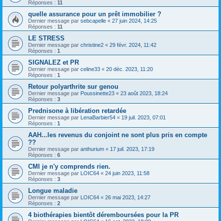
Réponses :
11
quelle assurance pour un prêt immobilier ?
Dernier message par
sebcapelle
«
27 juin 2024, 14:25
Réponses :
11
LE STRESS
Dernier message par
christine2
«
29 févr. 2024, 11:42
Réponses :
1
SIGNALEZ et PR
Dernier message par
celine33
«
20 déc. 2023, 11:20
Réponses :
1
Retour polyarthrite sur genou
Dernier message par
Poussinette23
«
23 août 2023, 18:24
Réponses :
3
Prednisone à libération retardée
Dernier message par
LenaBarbier54
«
19 juil. 2023, 07:01
Réponses :
1
AAH...les revenus du conjoint ne sont plus pris en compte
??
Dernier message par
anthurium
«
17 juil. 2023, 17:19
Réponses :
6
CMI je n'y comprends rien.
Dernier message par
LOIC64
«
24 juin 2023, 11:58
Réponses :
3
Longue maladie
Dernier message par
LOIC64
«
26 mai 2023, 14:27
Réponses :
2
4 biothérapies bientôt déremboursées pour la PR