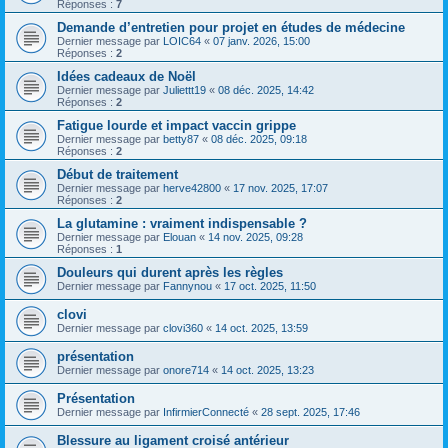
Réponses :
7
Demande d’entretien pour projet en études de médecine
Dernier message par
LOIC64
«
07 janv. 2026, 15:00
Réponses :
2
Idées cadeaux de Noël
Dernier message par
Juliettt19
«
08 déc. 2025, 14:42
Réponses :
2
Fatigue lourde et impact vaccin grippe
Dernier message par
betty87
«
08 déc. 2025, 09:18
Réponses :
2
Début de traitement
Dernier message par
herve42800
«
17 nov. 2025, 17:07
Réponses :
2
La glutamine : vraiment indispensable ?
Dernier message par
Elouan
«
14 nov. 2025, 09:28
Réponses :
1
Douleurs qui durent après les règles
Dernier message par
Fannynou
«
17 oct. 2025, 11:50
clovi
Dernier message par
clovi360
«
14 oct. 2025, 13:59
présentation
Dernier message par
onore714
«
14 oct. 2025, 13:23
Présentation
Dernier message par
InfirmierConnecté
«
28 sept. 2025, 17:46
Blessure au ligament croisé antérieur