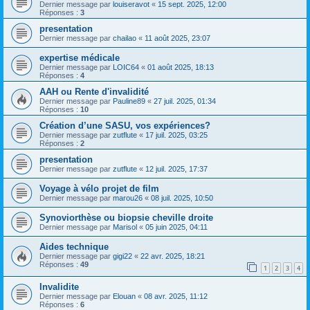
Dernier message par
louiseravot
«
15 sept. 2025, 12:00
Réponses :
3
presentation
Dernier message par
chailao
«
11 août 2025, 23:07
expertise médicale
Dernier message par
LOIC64
«
01 août 2025, 18:13
Réponses :
4
AAH ou Rente d'invalidité
Dernier message par
Pauline89
«
27 juil. 2025, 01:34
Réponses :
10
Création d’une SASU, vos expériences?
Dernier message par
zutflute
«
17 juil. 2025, 03:25
Réponses :
2
presentation
Dernier message par
zutflute
«
12 juil. 2025, 17:37
Voyage à vélo projet de film
Dernier message par
marou26
«
08 juil. 2025, 10:50
Synoviorthèse ou biopsie cheville droite
Dernier message par
Marisol
«
05 juin 2025, 04:11
Aides technique
Dernier message par
gigi22
«
22 avr. 2025, 18:21
Réponses :
49
1
2
3
4
Invalidite
Dernier message par
Elouan
«
08 avr. 2025, 11:12
Réponses :
6