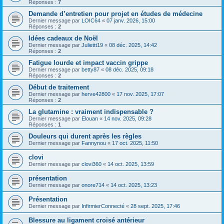
Réponses :
7
Demande d’entretien pour projet en études de médecine
Dernier message par
LOIC64
«
07 janv. 2026, 15:00
Réponses :
2
Idées cadeaux de Noël
Dernier message par
Juliettt19
«
08 déc. 2025, 14:42
Réponses :
2
Fatigue lourde et impact vaccin grippe
Dernier message par
betty87
«
08 déc. 2025, 09:18
Réponses :
2
Début de traitement
Dernier message par
herve42800
«
17 nov. 2025, 17:07
Réponses :
2
La glutamine : vraiment indispensable ?
Dernier message par
Elouan
«
14 nov. 2025, 09:28
Réponses :
1
Douleurs qui durent après les règles
Dernier message par
Fannynou
«
17 oct. 2025, 11:50
clovi
Dernier message par
clovi360
«
14 oct. 2025, 13:59
présentation
Dernier message par
onore714
«
14 oct. 2025, 13:23
Présentation
Dernier message par
InfirmierConnecté
«
28 sept. 2025, 17:46
Blessure au ligament croisé antérieur