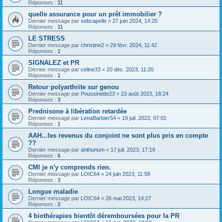
Réponses :
11
quelle assurance pour un prêt immobilier ?
Dernier message par
sebcapelle
«
27 juin 2024, 14:25
Réponses :
11
LE STRESS
Dernier message par
christine2
«
29 févr. 2024, 11:42
Réponses :
1
SIGNALEZ et PR
Dernier message par
celine33
«
20 déc. 2023, 11:20
Réponses :
1
Retour polyarthrite sur genou
Dernier message par
Poussinette23
«
23 août 2023, 18:24
Réponses :
3
Prednisone à libération retardée
Dernier message par
LenaBarbier54
«
19 juil. 2023, 07:01
Réponses :
1
AAH...les revenus du conjoint ne sont plus pris en compte
??
Dernier message par
anthurium
«
17 juil. 2023, 17:19
Réponses :
6
CMI je n'y comprends rien.
Dernier message par
LOIC64
«
24 juin 2023, 11:58
Réponses :
3
Longue maladie
Dernier message par
LOIC64
«
26 mai 2023, 14:27
Réponses :
2
4 biothérapies bientôt déremboursées pour la PR