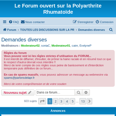
Le Forum ouvert sur la Polyarthrite
Rhumatoïde
FAQ
Nous contacter
S’enregistrer
Connexion
R
Forum
TOUTES LES DISCUSSIONS SUR LA PR
Demandes diverses
e
Demandes diverses
c
Modérateurs :
Moderateur02
,
soniaC
,
Moderateur01
,
catm
,
EvelyneP
h
Règles du forum
e
Vous pouvez voir ici les règles strictes d'utilisation du FORUM...
Il est interdit de diffamer, d'insulter, de prôner la haine raciale et en résumé tout ce que
r
le respect d'autrui devrait vous interdire !!
Merci de tenir compte de ces règles sous peine de banissement et d'interdiction
c
temporaire puis définitive de ce forum...
h
En cas de spams massifs
, vous pouvez adresser un message au webmestre via
spams@parlonsdelapr.fr
e
Merci de votre compréhension et de votre soutien
r
Rechercher
Recherche avanc
Nouveau sujet
Page
1
sur
13
1
2
3
4
5
13
Suivante
603 sujets
…
Annonces