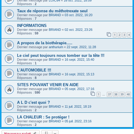
Dernier message par
LOIC64
«
16 oct. 2022, 18:09
Réponses :
2
Taux de réponse du méthotrexate seul
Dernier message par
BRIAND
«
03 oct. 2022, 16:20
Réponses :
7
INFORMATIONS
Dernier message par
BRIAND
«
02 oct. 2022, 23:26
Réponses :
59
1
2
3
4
A propos de la biothérapie.....
Dernier message par
anthurium
«
22 sept. 2022, 11:28
Le ciel peut toujours nous tomber sur la tête !!!
Dernier message par
BRIAND
«
16 sept. 2022, 15:40
Réponses :
1
L'AUTOMOBILE !!!
Dernier message par
BRIAND
«
16 sept. 2022, 15:13
Réponses :
8
SITES POUVANT VENIR EN AIDE
Dernier message par
BRIAND
«
05 sept. 2022, 17:16
Réponses :
590
1
37
38
39
40
…
A L D c'est quoi ?
Dernier message par
BRIAND
«
11 juil. 2022, 18:19
Réponses :
2
LA CHALEUR : Se protéger !
Dernier message par
BRIAND
«
05 juil. 2022, 23:16
Réponses :
2
Nouveau sujet