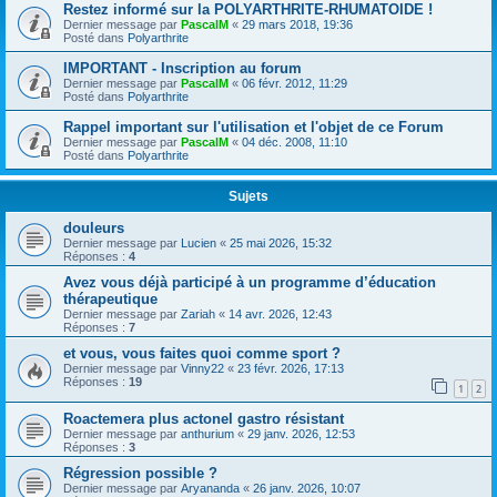
Restez informé sur la POLYARTHRITE-RHUMATOIDE !
Dernier message par
PascalM
«
29 mars 2018, 19:36
Posté dans
Polyarthrite
IMPORTANT - Inscription au forum
Dernier message par
PascalM
«
06 févr. 2012, 11:29
Posté dans
Polyarthrite
Rappel important sur l'utilisation et l'objet de ce Forum
Dernier message par
PascalM
«
04 déc. 2008, 11:10
Posté dans
Polyarthrite
Sujets
douleurs
Dernier message par
Lucien
«
25 mai 2026, 15:32
Réponses :
4
Avez vous déjà participé à un programme d’éducation
thérapeutique
Dernier message par
Zariah
«
14 avr. 2026, 12:43
Réponses :
7
et vous, vous faites quoi comme sport ?
Dernier message par
Vinny22
«
23 févr. 2026, 17:13
Réponses :
19
1
2
Roactemera plus actonel gastro résistant
Dernier message par
anthurium
«
29 janv. 2026, 12:53
Réponses :
3
Régression possible ?
Dernier message par
Aryananda
«
26 janv. 2026, 10:07