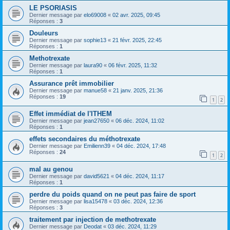
LE PSORIASIS
Dernier message par
elo69008
«
02 avr. 2025, 09:45
Réponses :
3
Douleurs
Dernier message par
sophie13
«
21 févr. 2025, 22:45
Réponses :
1
Methotrexate
Dernier message par
laura90
«
06 févr. 2025, 11:32
Réponses :
1
Assurance prêt immobilier
Dernier message par
manue58
«
21 janv. 2025, 21:36
Réponses :
19
1
2
Effet immédiat de l'ITHEM
Dernier message par
jean27650
«
06 déc. 2024, 11:02
Réponses :
1
effets secondaires du méthotrexate
Dernier message par
Emilienn39
«
04 déc. 2024, 17:48
Réponses :
24
1
2
mal au genou
Dernier message par
david5621
«
04 déc. 2024, 11:17
Réponses :
1
perdre du poids quand on ne peut pas faire de sport
Dernier message par
lisa15478
«
03 déc. 2024, 12:36
Réponses :
3
traitement par injection de methotrexate
Dernier message par
Deodat
«
03 déc. 2024, 11:29