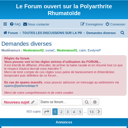
Le Forum ouvert sur la Polyarthrite
Rhumatoïde
FAQ
Nous contacter
S’enregistrer
Connexion
R
Forum
TOUTES LES DISCUSSIONS SUR LA PR
Demandes diverses
e
Demandes diverses
c
Modérateurs :
Moderateur02
,
soniaC
,
Moderateur01
,
catm
,
EvelyneP
h
Règles du forum
e
Vous pouvez voir ici les règles strictes d'utilisation du FORUM...
Il est interdit de diffamer, d'insulter, de prôner la haine raciale et en résumé tout ce que
r
le respect d'autrui devrait vous interdire !!
Merci de tenir compte de ces règles sous peine de banissement et d'interdiction
c
temporaire puis définitive de ce forum...
h
En cas de spams massifs
, vous pouvez adresser un message au webmestre via
spams@parlonsdelapr.fr
e
Merci de votre compréhension et de votre soutien
r
Rechercher
Recherche avanc
Nouveau sujet
Page
1
sur
13
1
2
3
4
5
13
Suivante
603 sujets
…
Annonces