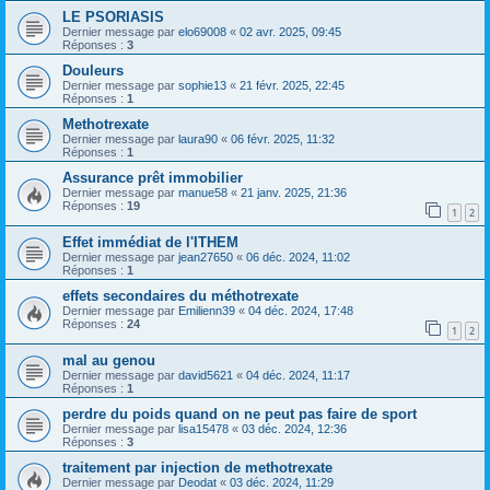
LE PSORIASIS
Dernier message par
elo69008
«
02 avr. 2025, 09:45
Réponses :
3
Douleurs
Dernier message par
sophie13
«
21 févr. 2025, 22:45
Réponses :
1
Methotrexate
Dernier message par
laura90
«
06 févr. 2025, 11:32
Réponses :
1
Assurance prêt immobilier
Dernier message par
manue58
«
21 janv. 2025, 21:36
Réponses :
19
1
2
Effet immédiat de l'ITHEM
Dernier message par
jean27650
«
06 déc. 2024, 11:02
Réponses :
1
effets secondaires du méthotrexate
Dernier message par
Emilienn39
«
04 déc. 2024, 17:48
Réponses :
24
1
2
mal au genou
Dernier message par
david5621
«
04 déc. 2024, 11:17
Réponses :
1
perdre du poids quand on ne peut pas faire de sport
Dernier message par
lisa15478
«
03 déc. 2024, 12:36
Réponses :
3
traitement par injection de methotrexate
Dernier message par
Deodat
«
03 déc. 2024, 11:29