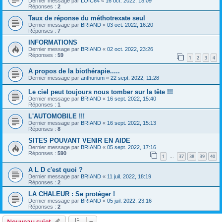
Dernier message par
LOIC64
«
16 oct. 2022, 18:09
Réponses :
2
Taux de réponse du méthotrexate seul
Dernier message par
BRIAND
«
03 oct. 2022, 16:20
Réponses :
7
INFORMATIONS
Dernier message par
BRIAND
«
02 oct. 2022, 23:26
Réponses :
59
1
2
3
4
A propos de la biothérapie.....
Dernier message par
anthurium
«
22 sept. 2022, 11:28
Le ciel peut toujours nous tomber sur la tête !!!
Dernier message par
BRIAND
«
16 sept. 2022, 15:40
Réponses :
1
L'AUTOMOBILE !!!
Dernier message par
BRIAND
«
16 sept. 2022, 15:13
Réponses :
8
SITES POUVANT VENIR EN AIDE
Dernier message par
BRIAND
«
05 sept. 2022, 17:16
Réponses :
590
1
37
38
39
40
…
A L D c'est quoi ?
Dernier message par
BRIAND
«
11 juil. 2022, 18:19
Réponses :
2
LA CHALEUR : Se protéger !
Dernier message par
BRIAND
«
05 juil. 2022, 23:16
Réponses :
2
Nouveau sujet