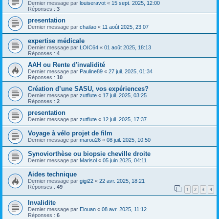
Dernier message par
louiseravot
«
15 sept. 2025, 12:00
Réponses :
3
presentation
Dernier message par
chailao
«
11 août 2025, 23:07
expertise médicale
Dernier message par
LOIC64
«
01 août 2025, 18:13
Réponses :
4
AAH ou Rente d'invalidité
Dernier message par
Pauline89
«
27 juil. 2025, 01:34
Réponses :
10
Création d’une SASU, vos expériences?
Dernier message par
zutflute
«
17 juil. 2025, 03:25
Réponses :
2
presentation
Dernier message par
zutflute
«
12 juil. 2025, 17:37
Voyage à vélo projet de film
Dernier message par
marou26
«
08 juil. 2025, 10:50
Synoviorthèse ou biopsie cheville droite
Dernier message par
Marisol
«
05 juin 2025, 04:11
Aides technique
Dernier message par
gigi22
«
22 avr. 2025, 18:21
Réponses :
49
1
2
3
4
Invalidite
Dernier message par
Elouan
«
08 avr. 2025, 11:12
Réponses :
6