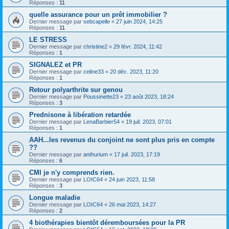
Réponses :
11
quelle assurance pour un prêt immobilier ?
Dernier message par
sebcapelle
«
27 juin 2024, 14:25
Réponses :
11
LE STRESS
Dernier message par
christine2
«
29 févr. 2024, 11:42
Réponses :
1
SIGNALEZ et PR
Dernier message par
celine33
«
20 déc. 2023, 11:20
Réponses :
1
Retour polyarthrite sur genou
Dernier message par
Poussinette23
«
23 août 2023, 18:24
Réponses :
3
Prednisone à libération retardée
Dernier message par
LenaBarbier54
«
19 juil. 2023, 07:01
Réponses :
1
AAH...les revenus du conjoint ne sont plus pris en compte
??
Dernier message par
anthurium
«
17 juil. 2023, 17:19
Réponses :
6
CMI je n'y comprends rien.
Dernier message par
LOIC64
«
24 juin 2023, 11:58
Réponses :
3
Longue maladie
Dernier message par
LOIC64
«
26 mai 2023, 14:27
Réponses :
2
4 biothérapies bientôt déremboursées pour la PR