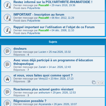
Restez informé sur la POLYARTHRITE-RHUMATOIDE !
Dernier message par
PascalM
«
29 mars 2018, 19:36
Posté dans
Polyarthrite
IMPORTANT - Inscription au forum
Dernier message par
PascalM
«
06 févr. 2012, 11:29
Posté dans
Polyarthrite
Rappel important sur l'utilisation et l'objet de ce Forum
Dernier message par
PascalM
«
04 déc. 2008, 11:10
Posté dans
Polyarthrite
Sujets
douleurs
Dernier message par
Lucien
«
25 mai 2026, 15:32
Réponses :
4
Avez vous déjà participé à un programme d’éducation
thérapeutique
Dernier message par
Zariah
«
14 avr. 2026, 12:43
Réponses :
7
et vous, vous faites quoi comme sport ?
Dernier message par
Vinny22
«
23 févr. 2026, 17:13
Réponses :
19
1
2
Roactemera plus actonel gastro résistant
Dernier message par
anthurium
«
29 janv. 2026, 12:53
Réponses :
3
Régression possible ?
Dernier message par
Aryananda
«
26 janv. 2026, 10:07