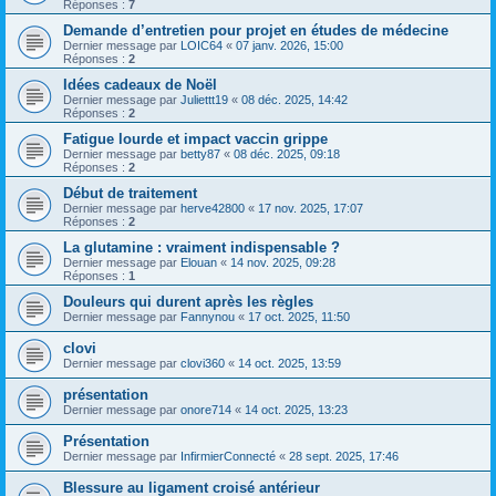
Réponses :
7
Demande d’entretien pour projet en études de médecine
Dernier message par
LOIC64
«
07 janv. 2026, 15:00
Réponses :
2
Idées cadeaux de Noël
Dernier message par
Juliettt19
«
08 déc. 2025, 14:42
Réponses :
2
Fatigue lourde et impact vaccin grippe
Dernier message par
betty87
«
08 déc. 2025, 09:18
Réponses :
2
Début de traitement
Dernier message par
herve42800
«
17 nov. 2025, 17:07
Réponses :
2
La glutamine : vraiment indispensable ?
Dernier message par
Elouan
«
14 nov. 2025, 09:28
Réponses :
1
Douleurs qui durent après les règles
Dernier message par
Fannynou
«
17 oct. 2025, 11:50
clovi
Dernier message par
clovi360
«
14 oct. 2025, 13:59
présentation
Dernier message par
onore714
«
14 oct. 2025, 13:23
Présentation
Dernier message par
InfirmierConnecté
«
28 sept. 2025, 17:46
Blessure au ligament croisé antérieur