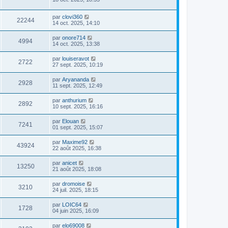
par
clovi360
22244
14 oct. 2025, 14:10
par
onore714
4994
14 oct. 2025, 13:38
par
louiseravot
2722
27 sept. 2025, 10:19
par
Aryananda
2928
11 sept. 2025, 12:49
par
anthurium
2892
10 sept. 2025, 16:16
par
Elouan
7241
01 sept. 2025, 15:07
par
Maxime92
43924
22 août 2025, 16:38
par
anicet
13250
21 août 2025, 18:08
par
dromoise
3210
24 juil. 2025, 18:15
par
LOIC64
1728
04 juin 2025, 16:09
par
elo69008