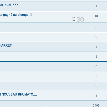
sez quoi ???
1
as gagné au change !!!
18
1
2
0
9
D'ARRET
4
1
0
2
0
ON NOUVEAU RHUMATO....
3
1499