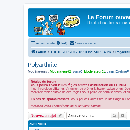
Le Forum ouver
Lieu de discussions sur tous le
Accès rapide
FAQ
Nous contacter
Forum
TOUTES LES DISCUSSIONS SUR LA PR
Polyarthr
Polyarthrite
Modérateurs :
Moderateur02
,
soniaC
,
Moderateur01
,
catm
,
EvelyneP
Règles du forum
Vous pouvez voir ici les règles strictes d'utilisation du FORUM...
Il est interdit de diffamer, d'insulter, de prôner la haine raciale et en ré
Merci de tenir compte de ces règles sous peine de bannissement et d'int
En cas de spams massifs
, vous pouvez adresser un message au w
Merci de votre compréhension et de votre soutien
Recher
Re
Nouveau sujet
ANNONCES