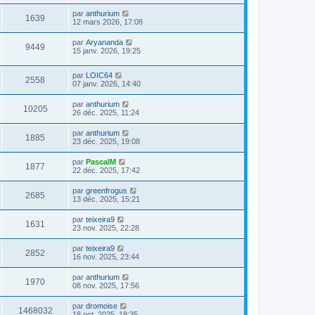
par
anthurium
1639
12 mars 2026, 17:08
par
Aryananda
9449
15 janv. 2026, 19:25
par
LOIC64
2558
07 janv. 2026, 14:40
par
anthurium
10205
26 déc. 2025, 11:24
par
anthurium
1885
23 déc. 2025, 19:08
par
PascalM
1877
22 déc. 2025, 17:42
par
greenfrogus
2685
13 déc. 2025, 15:21
par
teixeira9
1631
23 nov. 2025, 22:28
par
teixeira9
2852
16 nov. 2025, 23:44
par
anthurium
1970
08 nov. 2025, 17:56
par
dromoise
1468032
18 oct. 2025, 18:35