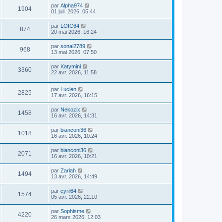
par
Alpha974
1904
01 juil. 2026, 05:44
par
LOIC64
874
20 mai 2026, 16:24
par
sonal2789
968
13 mai 2026, 07:50
par
Katymini
3360
22 avr. 2026, 11:58
par
Lucien
2825
17 avr. 2026, 16:15
par
Nekozix
1458
16 avr. 2026, 14:31
par
bianconi36
1018
16 avr. 2026, 10:24
par
bianconi36
2071
16 avr. 2026, 10:21
par
Zariah
1494
13 avr. 2026, 14:49
par
cyril64
1574
05 avr. 2026, 22:10
par
Sophisme
4220
26 mars 2026, 12:03