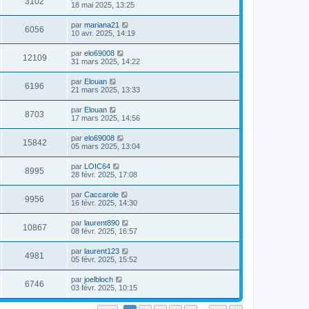
3102
18 mai 2025, 13:25
par
mariana21
6056
10 avr. 2025, 14:19
par
elo69008
12109
31 mars 2025, 14:22
par
Elouan
6196
21 mars 2025, 13:33
par
Elouan
8703
17 mars 2025, 14:56
par
elo69008
15842
05 mars 2025, 13:04
par
LOIC64
8995
28 févr. 2025, 17:08
par
Caccarole
9956
16 févr. 2025, 14:30
par
laurent890
10867
08 févr. 2025, 16:57
par
laurent123
4981
05 févr. 2025, 15:52
par
joelbloch
6746
03 févr. 2025, 10:15