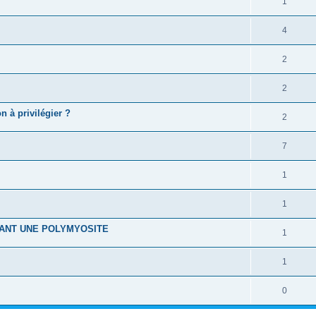
1
4
2
2
n à privilégier ?
2
7
1
1
ANT UNE POLYMYOSITE
1
1
0