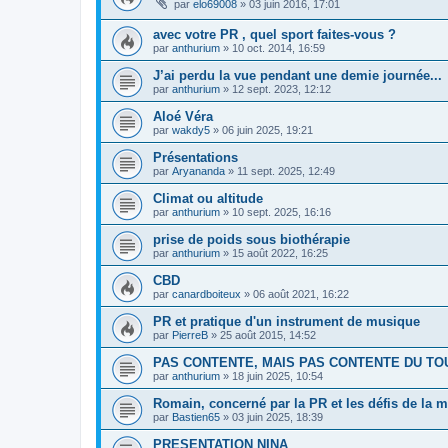
par
elo69008
»
03 juin 2016, 17:01
avec votre PR , quel sport faites-vous ?
par
anthurium
»
10 oct. 2014, 16:59
J’ai perdu la vue pendant une demie journée...
par
anthurium
»
12 sept. 2023, 12:12
Aloé Véra
par
wakdy5
»
06 juin 2025, 19:21
Présentations
par
Aryananda
»
11 sept. 2025, 12:49
Climat ou altitude
par
anthurium
»
10 sept. 2025, 16:16
prise de poids sous biothérapie
par
anthurium
»
15 août 2022, 16:25
CBD
par
canardboiteux
»
06 août 2021, 16:22
PR et pratique d'un instrument de musique
par
PierreB
»
25 août 2015, 14:52
PAS CONTENTE, MAIS PAS CONTENTE DU TOU
par
anthurium
»
18 juin 2025, 10:54
Romain, concerné par la PR et les défis de la m
par
Bastien65
»
03 juin 2025, 18:39
PRESENTATION NINA