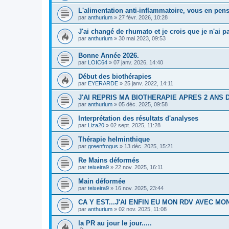
L'alimentation anti-inflammatoire, vous en pen
par
anthurium
»
27 févr. 2026, 10:28
J'ai changé de rhumato et je crois que je n'ai p
par
anthurium
»
30 mai 2023, 09:53
Bonne Année 2026.
par
LOIC64
»
07 janv. 2026, 14:40
Début des biothérapies
par
EYERARDE
»
25 janv. 2022, 14:11
J'AI REPRIS MA BIOTHERAPIE APRES 2 ANS 
par
anthurium
»
05 déc. 2025, 09:58
Interprétation des résultats d'analyses
par
Liza20
»
02 sept. 2025, 11:28
Thérapie helminthique
par
greenfrogus
»
13 déc. 2025, 15:21
Re Mains déformés
par
teixeira9
»
22 nov. 2025, 16:11
Main déformée
par
teixeira9
»
16 nov. 2025, 23:44
CA Y EST...J'AI ENFIN EU MON RDV AVEC M
par
anthurium
»
02 nov. 2025, 11:08
la PR au jour le jour.....