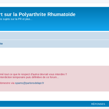
t sur la Polyarthrite Rhumatoïde
s sujets sur la PR et plus...
ite
sumé tout ce que le respect d'autrui devrait vous interdire !!
erdiction temporaire puis définitive de ce forum...
ebmestre via
spams@parlonsdelapr.fr
cher
cherche avancée
RÉPONSES