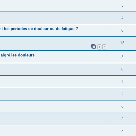
5
4
t les périodes de douleur ou de fatigue ?
0
18
1
2
algré les douleurs
8
0
2
2
0
3
4