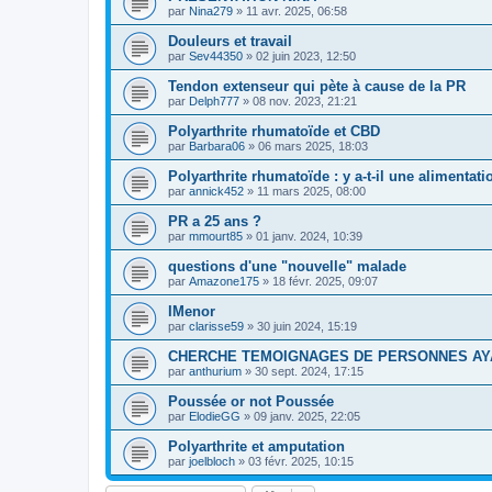
par
Nina279
»
11 avr. 2025, 06:58
Douleurs et travail
par
Sev44350
»
02 juin 2023, 12:50
Tendon extenseur qui pète à cause de la PR
par
Delph777
»
08 nov. 2023, 21:21
Polyarthrite rhumatoïde et CBD
par
Barbara06
»
06 mars 2025, 18:03
Polyarthrite rhumatoïde : y a-t-il une alimentatio
par
annick452
»
11 mars 2025, 08:00
PR a 25 ans ?
par
mmourt85
»
01 janv. 2024, 10:39
questions d'une "nouvelle" malade
par
Amazone175
»
18 févr. 2025, 09:07
IMenor
par
clarisse59
»
30 juin 2024, 15:19
CHERCHE TEMOIGNAGES DE PERSONNES AY
par
anthurium
»
30 sept. 2024, 17:15
Poussée or not Poussée
par
ElodieGG
»
09 janv. 2025, 22:05
Polyarthrite et amputation
par
joelbloch
»
03 févr. 2025, 10:15