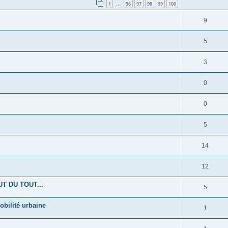
1
96
97
98
99
100
…
9
5
3
0
0
5
14
12
T DU TOUT...
5
obilité urbaine
1