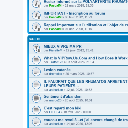
Restez informé sur la POLYARTHRITE-RHUMAT
par
PascalM
»
29 mars 2018, 19:36
IMPORTANT - Inscription au forum
par
PascalM
»
06 févr. 2012, 11:29
Rappel important sur l'utilisation et l'objet de 
par
PascalM
»
04 déc. 2008, 11:10
SUJETS
MIEUX VIVRE MA PR
par
PieretteM
»
12 janv. 2012, 13:41
What Is VIPRow.Us.Com and How Does It Work
par
Traffic123
»
03 août 2026, 21:54
Lesion cutanée
par
dromoise
»
26 mars 2026, 10:57
IL FAUDRAIT QUE LES RHUMATOS ARRETENT
LEURS PATIENTS...
par
anthurium
»
12 juil. 2026, 10:52
Sentiment d'abandon
par
marou26
»
26 août 2025, 10:01
C'est reparti mon kiki
par
LOIC64
»
18 févr. 2026, 00:00
coucou me revoilà...et j'ai encore changé de tra
par
anthurium
»
14 juin 2026, 12:06