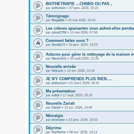
BIOTHETRAPIE ...CHIMIO OU PAS ,
par
anthurium
»
07 janv. 2026, 16:15
Témoignage
par
Magali66
»
03 mai 2026, 10:43
Les crèmes apaisantes vous aident-elles pendan
par
sonal2789
»
13 mai 2026, 07:50
Comment faites vous ?
par
Sevlab73
»
16 janv. 2026, 19:23
Astuces pour gérer le nettoyage de la maison m
par
Maxime02
»
30 août 2025, 21:35
Nouvelle arrivée
par
Nekozix
»
16 avr. 2026, 14:31
JE N'Y COMPRENDS PLUS RIEN.....
par
anthurium
»
21 mars 2026, 16:41
Ma présentation
par
voltof
»
17 sept. 2025, 20:33
Nouvelle Zariah
par
Zariah
»
13 avr. 2026, 14:49
Névralgie
par
dromoise
»
23 janv. 2026, 18:33
Déprime
par
Sophisme
»
08 avr. 2025, 14:14