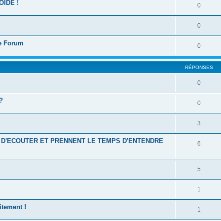
OIDE !
0
0
ce Forum
0
RÉPONSES
0
?
0
3
 D'ECOUTER ET PRENNENT LE TEMPS D'ENTENDRE
6
5
1
itement !
1