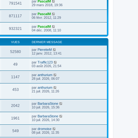
par
PascalM
791541
29 mars 2018, 19:36
par
PascalM
871117
06 févr. 2012, 11:29
par
PascalM
932321
04 déc. 2008, 11:10
VUES
DERNIER MESSAGE
par
PieretteM
52580
12 janv. 2012, 13:41
par
Traffic123
49
03 août 2026, 21:54
par
anthurium
1147
28 juil. 2026, 06:07
par
anthurium
453
21 juil. 2026, 11:26
par
BarbaraStone
2042
10 juil. 2026, 15:36
par
BarbaraStone
1961
10 juil. 2026, 14:30
par
dromoise
549
08 juil. 2026, 11:35