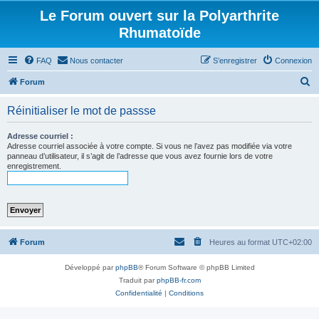
Le Forum ouvert sur la Polyarthrite
Rhumatoïde
FAQ
Nous contacter
S’enregistrer
Connexion
R
Forum
e
Réinitialiser le mot de passse
c
h
Adresse courriel :
Adresse courriel associée à votre compte. Si vous ne l’avez pas modifiée via votre
e
panneau d’utilisateur, il s’agit de l’adresse que vous avez fournie lors de votre
enregistrement.
r
c
h
e
r
Forum
Heures au format
UTC+02:00
Développé par
phpBB
® Forum Software © phpBB Limited
Traduit par
phpBB-fr.com
Confidentialité
|
Conditions