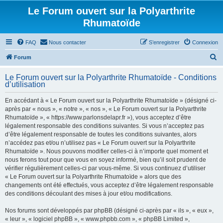
Le Forum ouvert sur la Polyarthrite
Rhumatoïde
FAQ
Nous contacter
S’enregistrer
Connexion
R
Forum
e
Le Forum ouvert sur la Polyarthrite Rhumatoïde - Conditions
c
d’utilisation
h
En accédant à « Le Forum ouvert sur la Polyarthrite Rhumatoïde » (désigné ci-
e
après par « nous », « notre », « nos », « Le Forum ouvert sur la Polyarthrite
r
Rhumatoïde », « https://www.parlonsdelapr.fr »), vous acceptez d’être
légalement responsable des conditions suivantes. Si vous n’acceptez pas
c
d’être légalement responsable de toutes les conditions suivantes, alors
h
n’accédez pas et/ou n’utilisez pas « Le Forum ouvert sur la Polyarthrite
Rhumatoïde ». Nous pouvons modifier celles-ci à n’importe quel moment et
e
nous ferons tout pour que vous en soyez informé, bien qu’il soit prudent de
r
vérifier régulièrement celles-ci par vous-même. Si vous continuez d’utiliser
« Le Forum ouvert sur la Polyarthrite Rhumatoïde » alors que des
changements ont été effectués, vous acceptez d’être légalement responsable
des conditions découlant des mises à jour et/ou modifications.
Nos forums sont développés par phpBB (désigné ci-après par « ils », « eux »,
« leur », « logiciel phpBB », « www.phpbb.com », « phpBB Limited »,