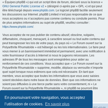
« Équipes phpBB ») qui est un script libre de forum, déclaré sous la licence «
GNU General Public License v2
» (désigné ci-après par « GPL ») et qui peut
être téléchargé depuis
www.phpbb.com
. Le logiciel phpBB facilite seulement
les discussions sur Internet. phpBB Limited n’est pas responsable de ce que
nous acceptons ou n’acceptons pas comme contenu ou conduite permis. Pour
de plus amples informations au sujet de phpBB, veuillez consulter :
https://www.phpbb.com/
.
Vous acceptez de ne pas publier de contenu abusif, obscène, vulgaire,
diffamatoire, choquant, menaçant, à caractère sexuel ou tout autre contenu qui
peut transgresser les lois de votre pays, du pays où « Le Forum ouvert sur la
Polyarthrite Rhumatoïde » est hébergé ou les lois internationales. Le faire peut
vous mener à un bannissement immédiat et permanent, avec une notification à
votre fournisseur d’accès à Internet si nous le jugeons nécessaire. Les
adresses IP de tous les messages sont enregistrées pour aider au
renforcement de ces conditions. Vous acceptez que « Le Forum ouvert sur la
Polyarthrite Rhumatoïde » supprime, modifie, déplace ou verrouille n’importe
quel sujet lorsque nous estimons que cela est nécessaire. En tant que
membre, vous acceptez que toutes les informations que vous avez saisies
soient stockées dans notre base de données. Bien que ces informations ne
soient pas diffusées à une tierce partie sans votre consentement, ni « Le
Forum ouvert sur la Polyarthrite Rhumatoïde », ni phpBB ne pourront être
tenus comme responsables en cas de tentative de piratage visant à
compromettre les données.
En poursuivant votre navigation, vous acceptez
l’utilisation de cookies.
En savoir plus
Forum
Heures au format
UTC+02:00