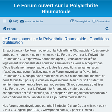
Le Forum ouvert sur la Polyarthrite
Rhumatoïde
FAQ
Nous contacter
S’enregistrer
Connexion
R
Forum
e
Le Forum ouvert sur la Polyarthrite Rhumatoïde - Conditions
c
d’utilisation
h
En accédant à « Le Forum ouvert sur la Polyarthrite Rhumatoïde » (désigné ci-
e
après par « nous », « notre », « nos », « Le Forum ouvert sur la Polyarthrite
r
Rhumatoïde », « https://www.parlonsdelapr.fr »), vous acceptez d’être
légalement responsable des conditions suivantes. Si vous n’acceptez pas
c
d’être légalement responsable de toutes les conditions suivantes, alors
h
n’accédez pas et/ou n’utilisez pas « Le Forum ouvert sur la Polyarthrite
Rhumatoïde ». Nous pouvons modifier celles-ci à n’importe quel moment et
e
nous ferons tout pour que vous en soyez informé, bien qu’il soit prudent de
r
vérifier régulièrement celles-ci par vous-même. Si vous continuez d’utiliser
« Le Forum ouvert sur la Polyarthrite Rhumatoïde » alors que des
changements ont été effectués, vous acceptez d’être légalement responsable
des conditions découlant des mises à jour et/ou modifications.
Nos forums sont développés par phpBB (désigné ci-après par « ils », « eux »,
« leur », « logiciel phpBB », « www.phpbb.com », « phpBB Limited »,