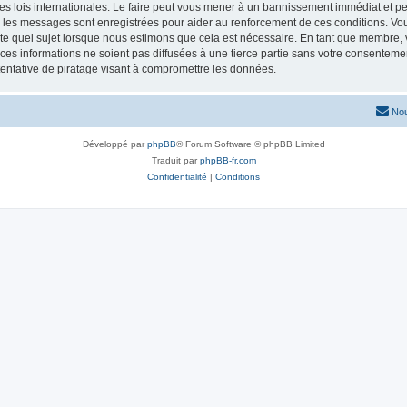
es lois internationales. Le faire peut vous mener à un bannissement immédiat et pe
s les messages sont enregistrées pour aider au renforcement de ces conditions. Vou
te quel sujet lorsque nous estimons que cela est nécessaire. En tant que membre,
es informations ne soient pas diffusées à une tierce partie sans votre consentement
ntative de piratage visant à compromettre les données.
Nou
Développé par
phpBB
® Forum Software © phpBB Limited
Traduit par
phpBB-fr.com
Confidentialité
|
Conditions