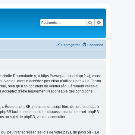
Rechercher
Recherche avancé
S’enregistrer
Connexion
arthrite Rhumatoïde », « https://www.parlonsdelapr.fr »), vous
suivantes, alors n’accédez pas et/ou n’utilisez pas « Le Forum
, bien qu’il soit prudent de vérifier régulièrement celles-ci
us acceptez d’être légalement responsable des conditions
 « Équipes phpBB ») qui est un script libre de forum, déclaré
l phpBB facilite seulement les discussions sur Internet. phpBB
 au sujet de phpBB, veuillez consulter :
qui peut transgresser les lois de votre pays, du pays où « Le