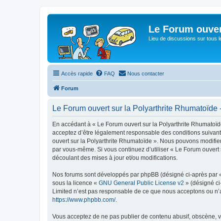
Le Forum ouver
Lieu de discussions sur tous le
Accès rapide
FAQ
Nous contacter
Forum
Le Forum ouvert sur la Polyarthrite Rhumatoïde -
En accédant à « Le Forum ouvert sur la Polyarthrite Rhumatoïde 
acceptez d’être légalement responsable des conditions suivante
ouvert sur la Polyarthrite Rhumatoïde ». Nous pouvons modifier 
par vous-même. Si vous continuez d’utiliser « Le Forum ouvert
découlant des mises à jour et/ou modifications.
Nos forums sont développés par phpBB (désigné ci-après par « i
sous la licence «
GNU General Public License v2
» (désigné ci
Limited n’est pas responsable de ce que nous acceptons ou n’
https://www.phpbb.com/
.
Vous acceptez de ne pas publier de contenu abusif, obscène, vu