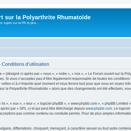
t sur la Polyarthrite Rhumatoïde
s sujets sur la PR et plus...
 Conditions d’utilisation
» (désigné ci-après par « nous », « notre », « nos », « Le Forum ouvert sur la Poly
s. Si vous n’acceptez pas d’être légalement responsable de toutes les conditions 
celles-ci à n’importe quel moment et nous ferons tout pour que vous en soyez informé
 sur la Polyarthrite Rhumatoïde » alors que des changements ont été effectués, vo
ls », « eux », « leur », « logiciel phpBB », « www.phpbb.com », « phpBB Limited »,
-après par « GPL ») et qui peut être téléchargé depuis
www.phpbb.com
. Le logicie
acceptons pas comme contenu ou conduite permis. Pour de plus amples informations
lgaire, diffamatoire, choquant, menaçant, à caractère sexuel ou tout autre contenu 