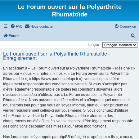
Le Forum ouvert sur la Polyarthrite
Rhumatoïde
FAQ
Nous contacter
Connexion
R
Forum
e
Langue :
c
Le Forum ouvert sur la Polyarthrite Rhumatoïde -
Enregistrement
h
e
En accédant à « Le Forum ouvert sur la Polyarthrite Rhumatoïde » (désigné ci-
r
après par « nous », « notre », « nos », « Le Forum ouvert sur la Polyarthrite
Rhumatoïde », « https://www.parlonsdelapr.fr »), vous acceptez d’être
c
légalement responsable des conditions suivantes. Si vous n’acceptez pas
h
d’être légalement responsable de toutes les conditions suivantes, alors
n’accédez pas et/ou n’utilisez pas « Le Forum ouvert sur la Polyarthrite
e
Rhumatoïde ». Nous pouvons modifier celles-ci à n’importe quel moment et
r
nous ferons tout pour que vous en soyez informé, bien qu’il soit prudent de
vérifier régulièrement celles-ci par vous-même. Si vous continuez d’utiliser
« Le Forum ouvert sur la Polyarthrite Rhumatoïde » alors que des
changements ont été effectués, vous acceptez d’être légalement responsable
des conditions découlant des mises à jour et/ou modifications.
Nos forums sont développés par phpBB (désigné ci-après par « ils », « eux »,