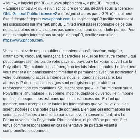
« leur », « logiciel phpBB », « www.phpbb.com », « phpBB Limited »,
« Équipes phpBB ») qui est un script libre de forum, déclaré sous la licence «
GNU General Public License v2
» (désigné ci-après par « GPL ») et qui peut
être téléchargé depuis
www.phpbb.com
. Le logiciel phpBB facilite seulement
les discussions sur Internet. phpBB Limited n’est pas responsable de ce que
nous acceptons ou n’acceptons pas comme contenu ou conduite permis. Pour
de plus amples informations au sujet de phpBB, veuillez consulter :
https://www.phpbb.com/
.
Vous acceptez de ne pas publier de contenu abusif, obscène, vulgaire,
diffamatoire, choquant, menaçant, à caractère sexuel ou tout autre contenu qui
peut transgresser les lois de votre pays, du pays où « Le Forum ouvert sur la
Polyarthrite Rhumatoïde » est hébergé ou les lois internationales. Le faire peut
vous mener à un bannissement immédiat et permanent, avec une notification à
votre fournisseur d’accès à Internet si nous le jugeons nécessaire. Les
adresses IP de tous les messages sont enregistrées pour aider au
renforcement de ces conditions. Vous acceptez que « Le Forum ouvert sur la
Polyarthrite Rhumatoïde » supprime, modifie, déplace ou verrouille n’importe
quel sujet lorsque nous estimons que cela est nécessaire. En tant que
membre, vous acceptez que toutes les informations que vous avez saisies
soient stockées dans notre base de données. Bien que ces informations ne
soient pas diffusées à une tierce partie sans votre consentement, ni « Le
Forum ouvert sur la Polyarthrite Rhumatoïde », ni phpBB ne pourront être
tenus comme responsables en cas de tentative de piratage visant à
compromettre les données.