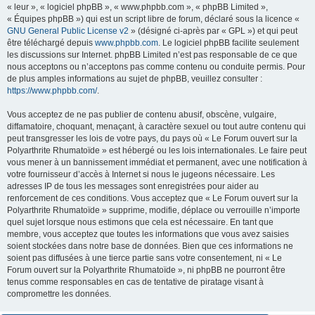
« leur », « logiciel phpBB », « www.phpbb.com », « phpBB Limited »,
« Équipes phpBB ») qui est un script libre de forum, déclaré sous la licence «
GNU General Public License v2
» (désigné ci-après par « GPL ») et qui peut
être téléchargé depuis
www.phpbb.com
. Le logiciel phpBB facilite seulement
les discussions sur Internet. phpBB Limited n’est pas responsable de ce que
nous acceptons ou n’acceptons pas comme contenu ou conduite permis. Pour
de plus amples informations au sujet de phpBB, veuillez consulter :
https://www.phpbb.com/
.
Vous acceptez de ne pas publier de contenu abusif, obscène, vulgaire,
diffamatoire, choquant, menaçant, à caractère sexuel ou tout autre contenu qui
peut transgresser les lois de votre pays, du pays où « Le Forum ouvert sur la
Polyarthrite Rhumatoïde » est hébergé ou les lois internationales. Le faire peut
vous mener à un bannissement immédiat et permanent, avec une notification à
votre fournisseur d’accès à Internet si nous le jugeons nécessaire. Les
adresses IP de tous les messages sont enregistrées pour aider au
renforcement de ces conditions. Vous acceptez que « Le Forum ouvert sur la
Polyarthrite Rhumatoïde » supprime, modifie, déplace ou verrouille n’importe
quel sujet lorsque nous estimons que cela est nécessaire. En tant que
membre, vous acceptez que toutes les informations que vous avez saisies
soient stockées dans notre base de données. Bien que ces informations ne
soient pas diffusées à une tierce partie sans votre consentement, ni « Le
Forum ouvert sur la Polyarthrite Rhumatoïde », ni phpBB ne pourront être
tenus comme responsables en cas de tentative de piratage visant à
compromettre les données.