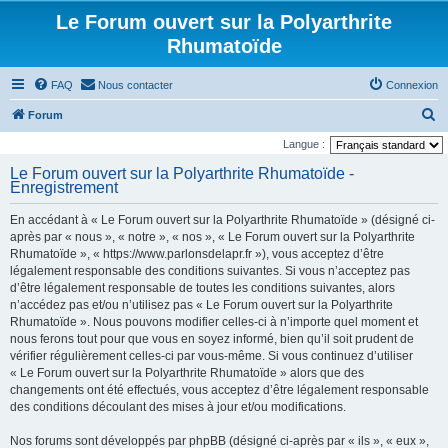
Le Forum ouvert sur la Polyarthrite
Rhumatoïde
FAQ
Nous contacter
Connexion
R
Forum
e
Langue :
c
Le Forum ouvert sur la Polyarthrite Rhumatoïde -
Enregistrement
h
e
En accédant à « Le Forum ouvert sur la Polyarthrite Rhumatoïde » (désigné ci-
r
après par « nous », « notre », « nos », « Le Forum ouvert sur la Polyarthrite
Rhumatoïde », « https://www.parlonsdelapr.fr »), vous acceptez d’être
c
légalement responsable des conditions suivantes. Si vous n’acceptez pas
h
d’être légalement responsable de toutes les conditions suivantes, alors
n’accédez pas et/ou n’utilisez pas « Le Forum ouvert sur la Polyarthrite
e
Rhumatoïde ». Nous pouvons modifier celles-ci à n’importe quel moment et
r
nous ferons tout pour que vous en soyez informé, bien qu’il soit prudent de
vérifier régulièrement celles-ci par vous-même. Si vous continuez d’utiliser
« Le Forum ouvert sur la Polyarthrite Rhumatoïde » alors que des
changements ont été effectués, vous acceptez d’être légalement responsable
des conditions découlant des mises à jour et/ou modifications.
Nos forums sont développés par phpBB (désigné ci-après par « ils », « eux »,