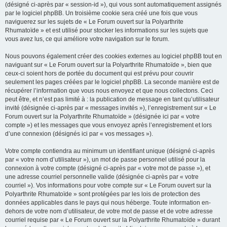
(désigné ci-après par « session-id »), qui vous sont automatiquement assignés
par le logiciel phpBB. Un troisième cookie sera créé une fois que vous
naviguerez sur les sujets de « Le Forum ouvert sur la Polyarthrite
Rhumatoïde » et est utilisé pour stocker les informations sur les sujets que
vous avez lus, ce qui améliore votre navigation sur le forum.
Nous pouvons également créer des cookies externes au logiciel phpBB tout en
naviguant sur « Le Forum ouvert sur la Polyarthrite Rhumatoïde », bien que
ceux-ci soient hors de portée du document qui est prévu pour couvrir
seulement les pages créées par le logiciel phpBB. La seconde manière est de
récupérer l’information que vous nous envoyez et que nous collectons. Ceci
peut être, et n’est pas limité à : la publication de message en tant qu’utilisateur
invité (désignée ci-après par « messages invités »), l’enregistrement sur « Le
Forum ouvert sur la Polyarthrite Rhumatoïde » (désignée ici par « votre
compte ») et les messages que vous envoyez après l’enregistrement et lors
d’une connexion (désignés ici par « vos messages »).
Votre compte contiendra au minimum un identifiant unique (désigné ci-après
par « votre nom d’utilisateur »), un mot de passe personnel utilisé pour la
connexion à votre compte (désigné ci-après par « votre mot de passe »), et
une adresse courriel personnelle valide (désignée ci-après par « votre
courriel »). Vos informations pour votre compte sur « Le Forum ouvert sur la
Polyarthrite Rhumatoïde » sont protégées par les lois de protection des
données applicables dans le pays qui nous héberge. Toute information en-
dehors de votre nom d’utilisateur, de votre mot de passe et de votre adresse
courriel requise par « Le Forum ouvert sur la Polyarthrite Rhumatoïde » durant