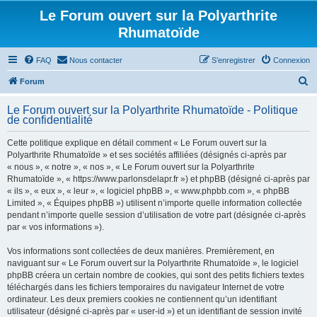
Le Forum ouvert sur la Polyarthrite
Rhumatoïde
FAQ
Nous contacter
S’enregistrer
Connexion
R
Forum
e
Le Forum ouvert sur la Polyarthrite Rhumatoïde - Politique
c
de confidentialité
h
Cette politique explique en détail comment « Le Forum ouvert sur la
e
Polyarthrite Rhumatoïde » et ses sociétés affiliées (désignés ci-après par
r
« nous », « notre », « nos », « Le Forum ouvert sur la Polyarthrite
Rhumatoïde », « https://www.parlonsdelapr.fr ») et phpBB (désigné ci-après par
c
« ils », « eux », « leur », « logiciel phpBB », « www.phpbb.com », « phpBB
h
Limited », « Équipes phpBB ») utilisent n’importe quelle information collectée
pendant n’importe quelle session d’utilisation de votre part (désignée ci-après
e
par « vos informations »).
r
Vos informations sont collectées de deux manières. Premièrement, en
naviguant sur « Le Forum ouvert sur la Polyarthrite Rhumatoïde », le logiciel
phpBB créera un certain nombre de cookies, qui sont des petits fichiers textes
téléchargés dans les fichiers temporaires du navigateur Internet de votre
ordinateur. Les deux premiers cookies ne contiennent qu’un identifiant
utilisateur (désigné ci-après par « user-id ») et un identifiant de session invité