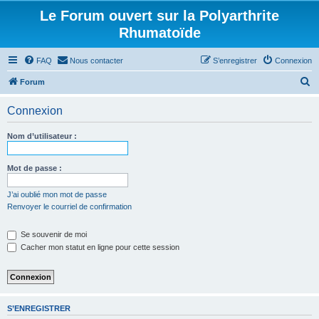
Le Forum ouvert sur la Polyarthrite
Rhumatoïde
FAQ
Nous contacter
S’enregistrer
Connexion
R
Forum
e
Connexion
c
h
Nom d’utilisateur :
e
r
Mot de passe :
c
J’ai oublié mon mot de passe
h
Renvoyer le courriel de confirmation
e
Se souvenir de moi
r
Cacher mon statut en ligne pour cette session
S’ENREGISTRER