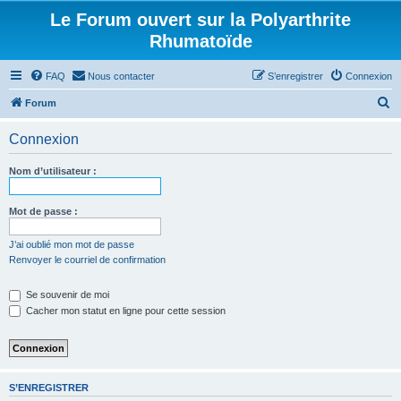
Le Forum ouvert sur la Polyarthrite
Rhumatoïde
FAQ
Nous contacter
S’enregistrer
Connexion
R
Forum
e
Connexion
c
h
Nom d’utilisateur :
e
r
Mot de passe :
c
J’ai oublié mon mot de passe
h
Renvoyer le courriel de confirmation
e
Se souvenir de moi
r
Cacher mon statut en ligne pour cette session
S’ENREGISTRER