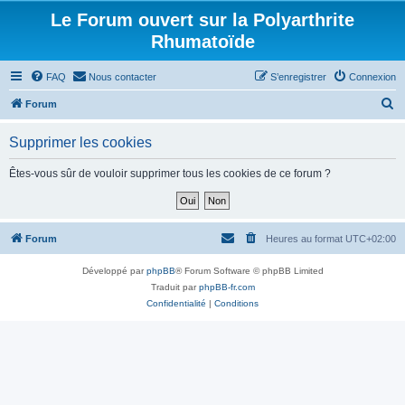
Le Forum ouvert sur la Polyarthrite
Rhumatoïde
FAQ
Nous contacter
S’enregistrer
Connexion
R
Forum
e
Supprimer les cookies
c
h
Êtes-vous sûr de vouloir supprimer tous les cookies de ce forum ?
e
r
c
Forum
Heures au format
UTC+02:00
h
Développé par
phpBB
® Forum Software © phpBB Limited
e
Traduit par
phpBB-fr.com
r
Confidentialité
|
Conditions