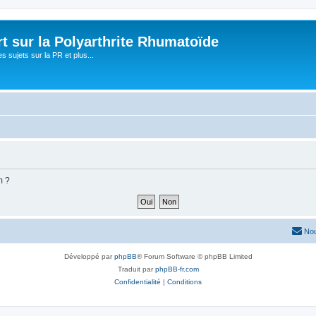
t sur la Polyarthrite Rhumatoïde
s sujets sur la PR et plus...
m ?
Nou
Développé par
phpBB
® Forum Software © phpBB Limited
Traduit par
phpBB-fr.com
Confidentialité
|
Conditions