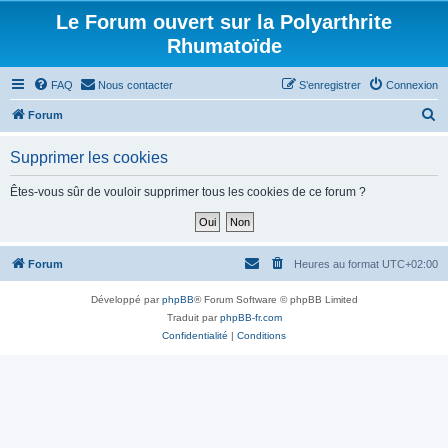
Le Forum ouvert sur la Polyarthrite
Rhumatoïde
FAQ
Nous contacter
S’enregistrer
Connexion
R
Forum
e
Supprimer les cookies
c
h
Êtes-vous sûr de vouloir supprimer tous les cookies de ce forum ?
e
r
c
Forum
Heures au format
UTC+02:00
h
Développé par
phpBB
® Forum Software © phpBB Limited
e
Traduit par
phpBB-fr.com
r
Confidentialité
|
Conditions