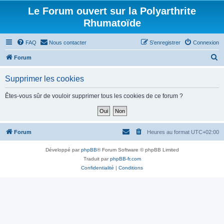
Le Forum ouvert sur la Polyarthrite
Rhumatoïde
FAQ
Nous contacter
S’enregistrer
Connexion
R
Forum
e
Supprimer les cookies
c
h
Êtes-vous sûr de vouloir supprimer tous les cookies de ce forum ?
e
r
c
Forum
Heures au format
UTC+02:00
h
Développé par
phpBB
® Forum Software © phpBB Limited
e
Traduit par
phpBB-fr.com
r
Confidentialité
|
Conditions