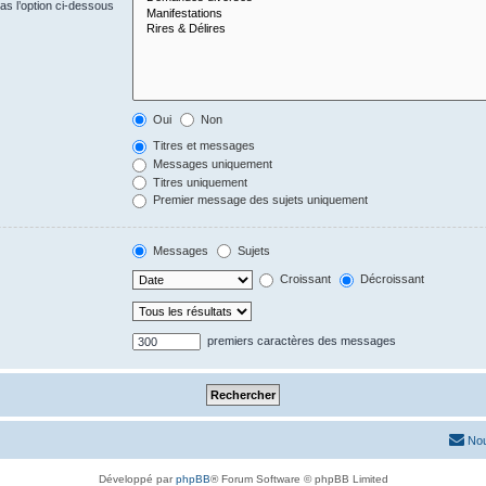
s l’option ci-dessous
Oui
Non
Titres et messages
Messages uniquement
Titres uniquement
Premier message des sujets uniquement
Messages
Sujets
Croissant
Décroissant
premiers caractères des messages
Nou
Développé par
phpBB
® Forum Software © phpBB Limited