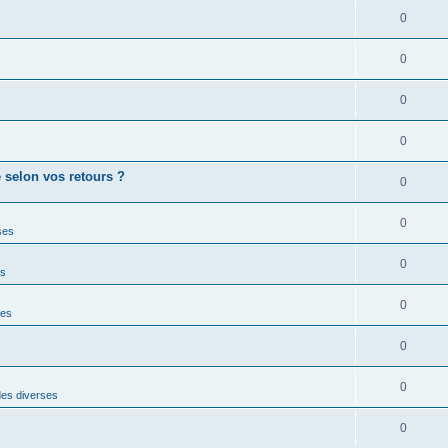
0
0
0
0
 selon vos retours ?
0
0
ses
0
es
0
ses
0
0
es diverses
0