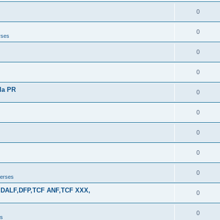
0
0
rses
0
0
la PR
0
0
0
0
0
erses
AP,DALF,DFP,TCF ANF,TCF XXX,
0
0
es