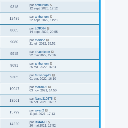
par
anthurium
9318
12 sept. 2023, 12:12
par
anthurium
12489
22 sept. 2022, 11:28
par
LOIC64
8665
14 sept. 2022, 20:55
par
martine
9080
21 juin 2022, 15:52
par
shackleton
9915
22 mai 2022, 22:16
par
anthurium
9691
25 avr. 2022, 16:54
par
GrisLoup19
9305
01 avr. 2022, 16:10
par
marou26
10047
03 nov. 2021, 14:50
par
Nano310575
13561
26 oct. 2021, 16:37
par
wyatt2
15799
11 juil. 2021, 17:13
par
BRIAND
14220
26 mai 2021, 17:52