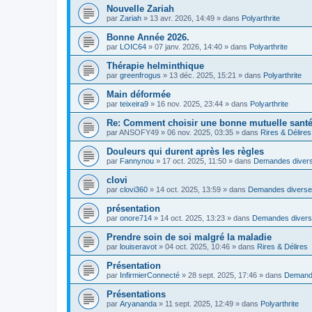
Nouvelle Zariah
par
Zariah
»
13 avr. 2026, 14:49
» dans
Polyarthrite
Bonne Année 2026.
par
LOIC64
»
07 janv. 2026, 14:40
» dans
Polyarthrite
Thérapie helminthique
par
greenfrogus
»
13 déc. 2025, 15:21
» dans
Polyarthrite
Main déformée
par
teixeira9
»
16 nov. 2025, 23:44
» dans
Polyarthrite
Re: Comment choisir une bonne mutuelle santé
par
ANSOFY49
»
06 nov. 2025, 03:35
» dans
Rires & Délires
Douleurs qui durent après les règles
par
Fannynou
»
17 oct. 2025, 11:50
» dans
Demandes diver
clovi
par
clovi360
»
14 oct. 2025, 13:59
» dans
Demandes divers
présentation
par
onore714
»
14 oct. 2025, 13:23
» dans
Demandes diver
Prendre soin de soi malgré la maladie
par
louiseravot
»
04 oct. 2025, 10:46
» dans
Rires & Délires
Présentation
par
InfirmierConnecté
»
28 sept. 2025, 17:46
» dans
Demand
Présentations
par
Aryananda
»
11 sept. 2025, 12:49
» dans
Polyarthrite