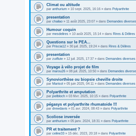
Climat ou altitude
par
anthurium
»
10 sept. 2025, 16:16
» dans
Polyarthrite
presentation
par
chailao
»
11 août 2025, 23:07
» dans
Demandes diverse
Humour coquin
par
mesdelires
»
10 août 2025, 15:14
» dans
Rires & Délires
Questions sur le PEA...
par
Priscia12
»
30 juil. 2025, 19:24
» dans
Rires & Délires
presentation
par
zutflute
»
12 juil. 2025, 17:37
» dans
Demandes diverses
Voyage à vélo projet de film
par
marou26
»
08 juil. 2025, 10:50
» dans
Demandes divers
Synoviorthèse ou biopsie cheville droite
par
Marisol
»
05 juin 2025, 04:11
» dans
Demandes diverses
Polyarthrite et amputation
par
joelbloch
»
03 févr. 2025, 10:15
» dans
Polyarthrite
pégasys et polyarthrite rhumatoide !!!
par
drewdavis
»
01 avr. 2024, 08:43
» dans
Polyarthrite
Scoliose inversée
par
anthurium
»
05 janv. 2024, 18:31
» dans
Polyarthrite
PR et traitement ?
par
celine33
»
15 déc. 2023, 20:18
» dans
Polyarthrite