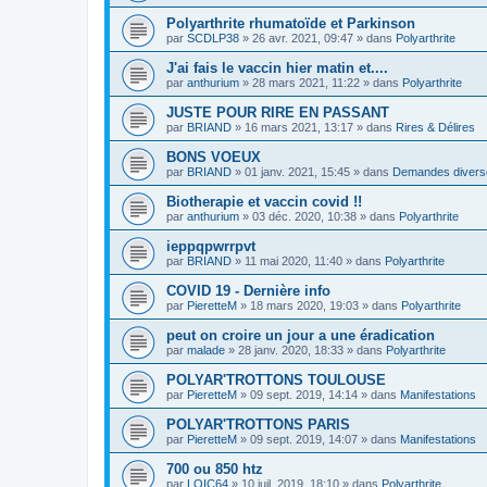
Polyarthrite rhumatoïde et Parkinson
par
SCDLP38
»
26 avr. 2021, 09:47
» dans
Polyarthrite
J'ai fais le vaccin hier matin et....
par
anthurium
»
28 mars 2021, 11:22
» dans
Polyarthrite
JUSTE POUR RIRE EN PASSANT
par
BRIAND
»
16 mars 2021, 13:17
» dans
Rires & Délires
BONS VOEUX
par
BRIAND
»
01 janv. 2021, 15:45
» dans
Demandes divers
Biotherapie et vaccin covid !!
par
anthurium
»
03 déc. 2020, 10:38
» dans
Polyarthrite
ieppqpwrrpvt
par
BRIAND
»
11 mai 2020, 11:40
» dans
Polyarthrite
COVID 19 - Dernière info
par
PieretteM
»
18 mars 2020, 19:03
» dans
Polyarthrite
peut on croire un jour a une éradication
par
malade
»
28 janv. 2020, 18:33
» dans
Polyarthrite
POLYAR'TROTTONS TOULOUSE
par
PieretteM
»
09 sept. 2019, 14:14
» dans
Manifestations
POLYAR'TROTTONS PARIS
par
PieretteM
»
09 sept. 2019, 14:07
» dans
Manifestations
700 ou 850 htz
par
LOIC64
»
10 juil. 2019, 18:10
» dans
Polyarthrite