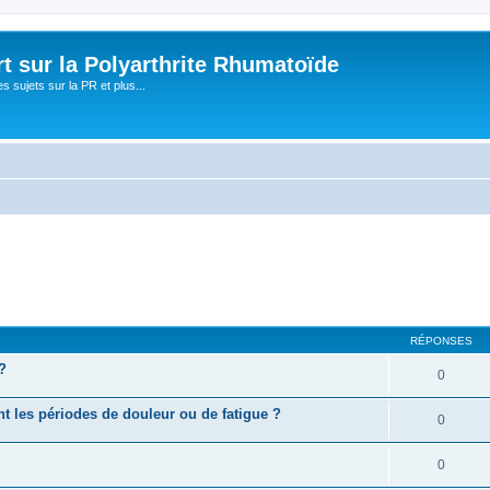
t sur la Polyarthrite Rhumatoïde
s sujets sur la PR et plus...
RÉPONSES
?
0
t les périodes de douleur ou de fatigue ?
0
0