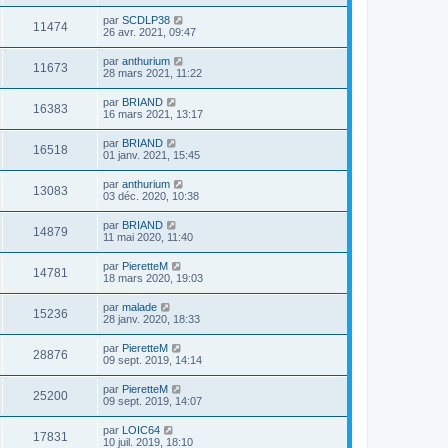
par
SCDLP38
11474
26 avr. 2021, 09:47
par
anthurium
11673
28 mars 2021, 11:22
par
BRIAND
16383
16 mars 2021, 13:17
par
BRIAND
16518
01 janv. 2021, 15:45
par
anthurium
13083
03 déc. 2020, 10:38
par
BRIAND
14879
11 mai 2020, 11:40
par
PieretteM
14781
18 mars 2020, 19:03
par
malade
15236
28 janv. 2020, 18:33
par
PieretteM
28876
09 sept. 2019, 14:14
par
PieretteM
25200
09 sept. 2019, 14:07
par
LOIC64
17831
10 juil. 2019, 18:10