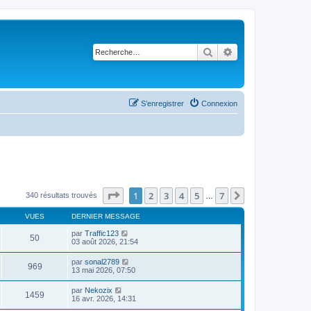
Rechercher
Recherche avancé
S’enregistrer
Connexion
Page
1
sur
7
1
2
3
4
5
7
Suivante
340 résultats trouvés
…
VUES
DERNIER MESSAGE
par
Traffic123
50
03 août 2026, 21:54
par
sonal2789
969
13 mai 2026, 07:50
par
Nekozix
1459
16 avr. 2026, 14:31