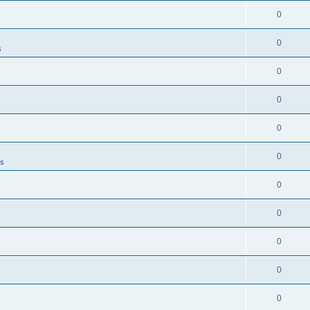
0
0
s
0
0
0
0
es
0
0
0
0
0