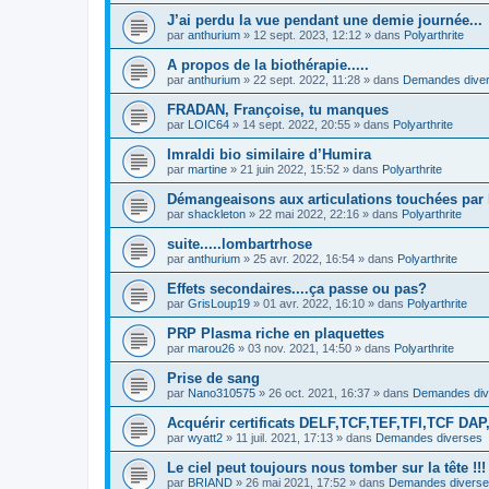
J’ai perdu la vue pendant une demie journée...
par
anthurium
»
12 sept. 2023, 12:12
» dans
Polyarthrite
A propos de la biothérapie.....
par
anthurium
»
22 sept. 2022, 11:28
» dans
Demandes dive
FRADAN, Françoise, tu manques
par
LOIC64
»
14 sept. 2022, 20:55
» dans
Polyarthrite
Imraldi bio similaire d’Humira
par
martine
»
21 juin 2022, 15:52
» dans
Polyarthrite
Démangeaisons aux articulations touchées par 
par
shackleton
»
22 mai 2022, 22:16
» dans
Polyarthrite
suite.....lombartrhose
par
anthurium
»
25 avr. 2022, 16:54
» dans
Polyarthrite
Effets secondaires....ça passe ou pas?
par
GrisLoup19
»
01 avr. 2022, 16:10
» dans
Polyarthrite
PRP Plasma riche en plaquettes
par
marou26
»
03 nov. 2021, 14:50
» dans
Polyarthrite
Prise de sang
par
Nano310575
»
26 oct. 2021, 16:37
» dans
Demandes div
Acquérir certificats DELF,TCF,TEF,TFI,TCF D
par
wyatt2
»
11 juil. 2021, 17:13
» dans
Demandes diverses
Le ciel peut toujours nous tomber sur la tête !!!
par
BRIAND
»
26 mai 2021, 17:52
» dans
Demandes divers