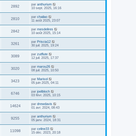
par
anthurium
2892
10 sept. 2025, 16:16
par
chailao
2810
11 août 2025, 23:07
par
mesdelires
2842
10 août 2025, 15:14
par
Priscia12
3261
30 juil. 2025, 19:24
par
zutflute
3089
12 juil. 2025, 17:37
par
marou26
3020
08 juil. 2025, 10:50
par
Marisol
3423
05 juin 2025, 04:11
par
joelbloch
6746
03 févr. 2025, 10:15
par
drewdavis
14624
01 avr. 2024, 08:43
par
anthurium
9255
05 janv. 2024, 18:31
par
celine33
11098
15 déc. 2023, 20:18