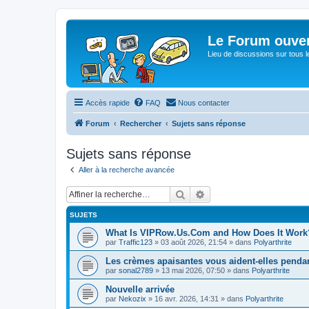
Le Forum ouver
Lieu de discussions sur tous le
Accès rapide
FAQ
Nous contacter
Forum
Rechercher
Sujets sans réponse
Sujets sans réponse
Aller à la recherche avancée
Rechercher
Recherche avancée
SUJETS
What Is VIPRow.Us.Com and How Does It Work
par
Traffic123
»
03 août 2026, 21:54
» dans
Polyarthrite
Les crèmes apaisantes vous aident-elles pendan
par
sonal2789
»
13 mai 2026, 07:50
» dans
Polyarthrite
Nouvelle arrivée
par
Nekozix
»
16 avr. 2026, 14:31
» dans
Polyarthrite