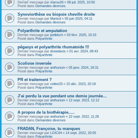
Dernier message par
marou26
«
08 juil. 2025, 10:50
Posté dans
Demandes diverses
Synoviorthèse ou biopsie cheville droite
Dernier message par
Marisol
«
05 juin 2025, 04:11
Posté dans
Demandes diverses
Polyarthrite et amputation
Dernier message par
joelbloch
«
03 févr. 2025, 10:15
Posté dans
Polyarthrite
pégasys et polyarthrite rhumatoide !!!
Dernier message par
drewdavis
«
01 avr. 2024, 08:43
Posté dans
Polyarthrite
Scoliose inversée
Dernier message par
anthurium
«
05 janv. 2024, 18:31
Posté dans
Polyarthrite
PR et traitement ?
Dernier message par
celine33
«
15 déc. 2023, 20:18
Posté dans
Polyarthrite
J’ai perdu la vue pendant une demie journée...
Dernier message par
anthurium
«
12 sept. 2023, 12:12
Posté dans
Polyarthrite
A propos de la biothérapie.....
Dernier message par
anthurium
«
22 sept. 2022, 11:28
Posté dans
Demandes diverses
FRADAN, Françoise, tu manques
Dernier message par
LOIC64
«
14 sept. 2022, 20:55
Posté dans
Polyarthrite