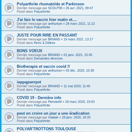
Polyarthrite rhumatoïde et Parkinson
Dernier message par
SCDLP38
«
26 avr. 2021, 09:47
Posté dans
Polyarthrite
J'ai fais le vaccin hier matin et....
Dernier message par
anthurium
«
28 mars 2021, 11:22
Posté dans
Polyarthrite
JUSTE POUR RIRE EN PASSANT
Dernier message par
BRIAND
«
16 mars 2021, 13:17
Posté dans
Rires & Délires
BONS VOEUX
Dernier message par
BRIAND
«
01 janv. 2021, 15:45
Posté dans
Demandes diverses
Biotherapie et vaccin covid !!
Dernier message par
anthurium
«
03 déc. 2020, 10:38
Posté dans
Polyarthrite
ieppqpwrrpvt
Dernier message par
BRIAND
«
11 mai 2020, 11:40
Posté dans
Polyarthrite
COVID 19 - Dernière info
Dernier message par
PieretteM
«
18 mars 2020, 19:03
Posté dans
Polyarthrite
peut on croire un jour a une éradication
Dernier message par
malade
«
28 janv. 2020, 18:33
Posté dans
Polyarthrite
POLYAR'TROTTONS TOULOUSE