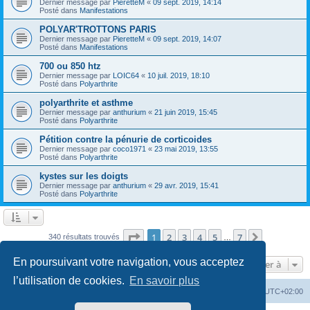
Dernier message par
PieretteM
«
09 sept. 2019, 14:14
Posté dans
Manifestations
POLYAR'TROTTONS PARIS
Dernier message par
PieretteM
«
09 sept. 2019, 14:07
Posté dans
Manifestations
700 ou 850 htz
Dernier message par
LOIC64
«
10 juil. 2019, 18:10
Posté dans
Polyarthrite
polyarthrite et asthme
Dernier message par
anthurium
«
21 juin 2019, 15:45
Posté dans
Polyarthrite
Pétition contre la pénurie de corticoides
Dernier message par
coco1971
«
23 mai 2019, 13:55
Posté dans
Polyarthrite
kystes sur les doigts
Dernier message par
anthurium
«
29 avr. 2019, 15:41
Posté dans
Polyarthrite
Page
1
sur
7
1
2
3
4
5
7
Suivante
340 résultats trouvés
…
En poursuivant votre navigation, vous acceptez
Aller à
l’utilisation de cookies.
En savoir plus
Forum
Heures au format
UTC+02:00