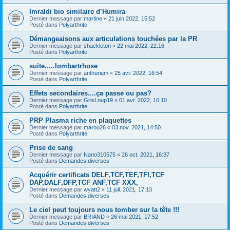
Imraldi bio similaire d’Humira
Dernier message par
martine
«
21 juin 2022, 15:52
Posté dans
Polyarthrite
Démangeaisons aux articulations touchées par la PR
Dernier message par
shackleton
«
22 mai 2022, 22:16
Posté dans
Polyarthrite
suite.....lombartrhose
Dernier message par
anthurium
«
25 avr. 2022, 16:54
Posté dans
Polyarthrite
Effets secondaires....ça passe ou pas?
Dernier message par
GrisLoup19
«
01 avr. 2022, 16:10
Posté dans
Polyarthrite
PRP Plasma riche en plaquettes
Dernier message par
marou26
«
03 nov. 2021, 14:50
Posté dans
Polyarthrite
Prise de sang
Dernier message par
Nano310575
«
26 oct. 2021, 16:37
Posté dans
Demandes diverses
Acquérir certificats DELF,TCF,TEF,TFI,TCF
DAP,DALF,DFP,TCF ANF,TCF XXX,
Dernier message par
wyatt2
«
11 juil. 2021, 17:13
Posté dans
Demandes diverses
Le ciel peut toujours nous tomber sur la tête !!!
Dernier message par
BRIAND
«
26 mai 2021, 17:52
Posté dans
Demandes diverses