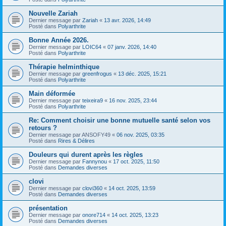
Nouvelle Zariah
Dernier message par
Zariah
«
13 avr. 2026, 14:49
Posté dans
Polyarthrite
Bonne Année 2026.
Dernier message par
LOIC64
«
07 janv. 2026, 14:40
Posté dans
Polyarthrite
Thérapie helminthique
Dernier message par
greenfrogus
«
13 déc. 2025, 15:21
Posté dans
Polyarthrite
Main déformée
Dernier message par
teixeira9
«
16 nov. 2025, 23:44
Posté dans
Polyarthrite
Re: Comment choisir une bonne mutuelle santé selon vos
retours ?
Dernier message par
ANSOFY49
«
06 nov. 2025, 03:35
Posté dans
Rires & Délires
Douleurs qui durent après les règles
Dernier message par
Fannynou
«
17 oct. 2025, 11:50
Posté dans
Demandes diverses
clovi
Dernier message par
clovi360
«
14 oct. 2025, 13:59
Posté dans
Demandes diverses
présentation
Dernier message par
onore714
«
14 oct. 2025, 13:23
Posté dans
Demandes diverses