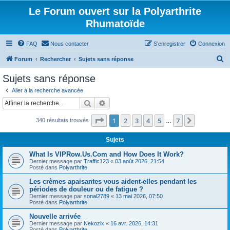
Le Forum ouvert sur la Polyarthrite
Rhumatoïde
FAQ
Nous contacter
S’enregistrer
Connexion
R
Forum
Rechercher
Sujets sans réponse
e
Sujets sans réponse
c
Aller à la recherche avancée
h
Rechercher
Recherche avancée
e
Page
1
sur
7
1
2
3
4
5
7
Suivante
340 résultats trouvés
r
…
c
Sujets
h
What Is VIPRow.Us.Com and How Does It Work?
e
Dernier message par
Traffic123
«
03 août 2026, 21:54
Posté dans
Polyarthrite
r
Les crèmes apaisantes vous aident-elles pendant les
périodes de douleur ou de fatigue ?
Dernier message par
sonal2789
«
13 mai 2026, 07:50
Posté dans
Polyarthrite
Nouvelle arrivée
Dernier message par
Nekozix
«
16 avr. 2026, 14:31
Posté dans
Polyarthrite