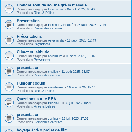
Prendre soin de soi malgré la maladie
Dernier message par
louiseravot
«
04 oct. 2025, 10:46
Posté dans
Rires & Délires
Présentation
Dernier message par
InfirmierConnecté
«
28 sept. 2025, 17:46
Posté dans
Demandes diverses
Présentations
Dernier message par
Aryananda
«
11 sept. 2025, 12:49
Posté dans
Polyarthrite
Climat ou altitude
Dernier message par
anthurium
«
10 sept. 2025, 16:16
Posté dans
Polyarthrite
presentation
Dernier message par
chailao
«
11 août 2025, 23:07
Posté dans
Demandes diverses
Humour coquin
Dernier message par
mesdelires
«
10 août 2025, 15:14
Posté dans
Rires & Délires
Questions sur le PEA...
Dernier message par
Priscia12
«
30 juil. 2025, 19:24
Posté dans
Rires & Délires
presentation
Dernier message par
zutflute
«
12 juil. 2025, 17:37
Posté dans
Demandes diverses
Voyage à vélo projet de film