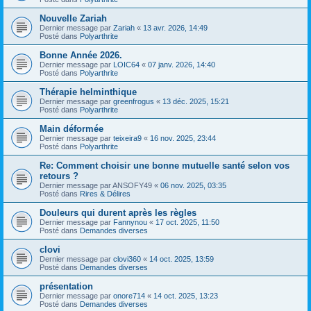
Nouvelle Zariah
Dernier message par
Zariah
«
13 avr. 2026, 14:49
Posté dans
Polyarthrite
Bonne Année 2026.
Dernier message par
LOIC64
«
07 janv. 2026, 14:40
Posté dans
Polyarthrite
Thérapie helminthique
Dernier message par
greenfrogus
«
13 déc. 2025, 15:21
Posté dans
Polyarthrite
Main déformée
Dernier message par
teixeira9
«
16 nov. 2025, 23:44
Posté dans
Polyarthrite
Re: Comment choisir une bonne mutuelle santé selon vos
retours ?
Dernier message par
ANSOFY49
«
06 nov. 2025, 03:35
Posté dans
Rires & Délires
Douleurs qui durent après les règles
Dernier message par
Fannynou
«
17 oct. 2025, 11:50
Posté dans
Demandes diverses
clovi
Dernier message par
clovi360
«
14 oct. 2025, 13:59
Posté dans
Demandes diverses
présentation
Dernier message par
onore714
«
14 oct. 2025, 13:23
Posté dans
Demandes diverses