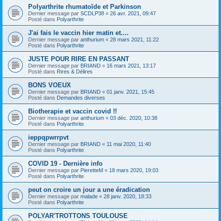
Polyarthrite rhumatoïde et Parkinson
Dernier message par
SCDLP38
«
26 avr. 2021, 09:47
Posté dans
Polyarthrite
J'ai fais le vaccin hier matin et....
Dernier message par
anthurium
«
28 mars 2021, 11:22
Posté dans
Polyarthrite
JUSTE POUR RIRE EN PASSANT
Dernier message par
BRIAND
«
16 mars 2021, 13:17
Posté dans
Rires & Délires
BONS VOEUX
Dernier message par
BRIAND
«
01 janv. 2021, 15:45
Posté dans
Demandes diverses
Biotherapie et vaccin covid !!
Dernier message par
anthurium
«
03 déc. 2020, 10:38
Posté dans
Polyarthrite
ieppqpwrrpvt
Dernier message par
BRIAND
«
11 mai 2020, 11:40
Posté dans
Polyarthrite
COVID 19 - Dernière info
Dernier message par
PieretteM
«
18 mars 2020, 19:03
Posté dans
Polyarthrite
peut on croire un jour a une éradication
Dernier message par
malade
«
28 janv. 2020, 18:33
Posté dans
Polyarthrite
POLYAR'TROTTONS TOULOUSE