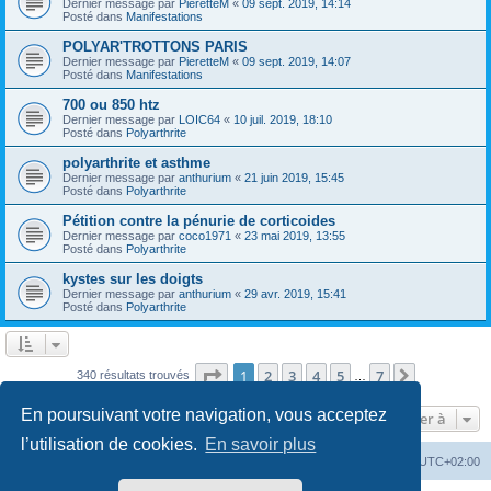
Dernier message par
PieretteM
«
09 sept. 2019, 14:14
Posté dans
Manifestations
POLYAR'TROTTONS PARIS
Dernier message par
PieretteM
«
09 sept. 2019, 14:07
Posté dans
Manifestations
700 ou 850 htz
Dernier message par
LOIC64
«
10 juil. 2019, 18:10
Posté dans
Polyarthrite
polyarthrite et asthme
Dernier message par
anthurium
«
21 juin 2019, 15:45
Posté dans
Polyarthrite
Pétition contre la pénurie de corticoides
Dernier message par
coco1971
«
23 mai 2019, 13:55
Posté dans
Polyarthrite
kystes sur les doigts
Dernier message par
anthurium
«
29 avr. 2019, 15:41
Posté dans
Polyarthrite
Page
1
sur
7
1
2
3
4
5
7
Suivante
340 résultats trouvés
…
En poursuivant votre navigation, vous acceptez
Aller à
l’utilisation de cookies.
En savoir plus
Forum
Heures au format
UTC+02:00