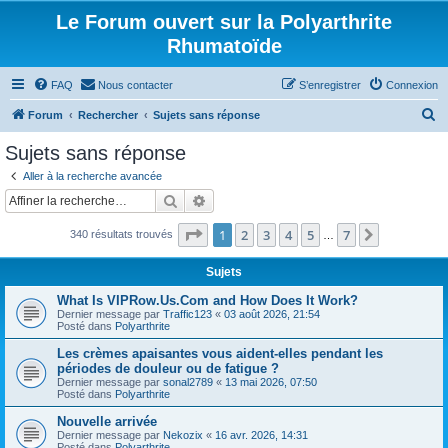
Le Forum ouvert sur la Polyarthrite
Rhumatoïde
FAQ
Nous contacter
S’enregistrer
Connexion
R
Forum
Rechercher
Sujets sans réponse
e
Sujets sans réponse
c
Aller à la recherche avancée
h
Rechercher
Recherche avancée
e
Page
1
sur
7
1
2
3
4
5
7
Suivante
340 résultats trouvés
r
…
c
Sujets
h
What Is VIPRow.Us.Com and How Does It Work?
e
Dernier message par
Traffic123
«
03 août 2026, 21:54
Posté dans
Polyarthrite
r
Les crèmes apaisantes vous aident-elles pendant les
périodes de douleur ou de fatigue ?
Dernier message par
sonal2789
«
13 mai 2026, 07:50
Posté dans
Polyarthrite
Nouvelle arrivée
Dernier message par
Nekozix
«
16 avr. 2026, 14:31
Posté dans
Polyarthrite