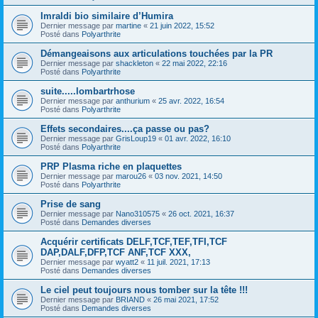
Imraldi bio similaire d’Humira
Dernier message par
martine
«
21 juin 2022, 15:52
Posté dans
Polyarthrite
Démangeaisons aux articulations touchées par la PR
Dernier message par
shackleton
«
22 mai 2022, 22:16
Posté dans
Polyarthrite
suite.....lombartrhose
Dernier message par
anthurium
«
25 avr. 2022, 16:54
Posté dans
Polyarthrite
Effets secondaires....ça passe ou pas?
Dernier message par
GrisLoup19
«
01 avr. 2022, 16:10
Posté dans
Polyarthrite
PRP Plasma riche en plaquettes
Dernier message par
marou26
«
03 nov. 2021, 14:50
Posté dans
Polyarthrite
Prise de sang
Dernier message par
Nano310575
«
26 oct. 2021, 16:37
Posté dans
Demandes diverses
Acquérir certificats DELF,TCF,TEF,TFI,TCF
DAP,DALF,DFP,TCF ANF,TCF XXX,
Dernier message par
wyatt2
«
11 juil. 2021, 17:13
Posté dans
Demandes diverses
Le ciel peut toujours nous tomber sur la tête !!!
Dernier message par
BRIAND
«
26 mai 2021, 17:52
Posté dans
Demandes diverses