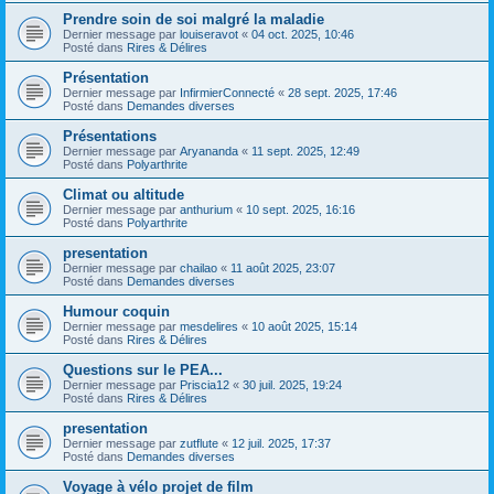
Prendre soin de soi malgré la maladie
Dernier message par
louiseravot
«
04 oct. 2025, 10:46
Posté dans
Rires & Délires
Présentation
Dernier message par
InfirmierConnecté
«
28 sept. 2025, 17:46
Posté dans
Demandes diverses
Présentations
Dernier message par
Aryananda
«
11 sept. 2025, 12:49
Posté dans
Polyarthrite
Climat ou altitude
Dernier message par
anthurium
«
10 sept. 2025, 16:16
Posté dans
Polyarthrite
presentation
Dernier message par
chailao
«
11 août 2025, 23:07
Posté dans
Demandes diverses
Humour coquin
Dernier message par
mesdelires
«
10 août 2025, 15:14
Posté dans
Rires & Délires
Questions sur le PEA...
Dernier message par
Priscia12
«
30 juil. 2025, 19:24
Posté dans
Rires & Délires
presentation
Dernier message par
zutflute
«
12 juil. 2025, 17:37
Posté dans
Demandes diverses
Voyage à vélo projet de film