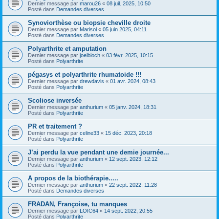
Dernier message par
marou26
«
08 juil. 2025, 10:50
Posté dans
Demandes diverses
Synoviorthèse ou biopsie cheville droite
Dernier message par
Marisol
«
05 juin 2025, 04:11
Posté dans
Demandes diverses
Polyarthrite et amputation
Dernier message par
joelbloch
«
03 févr. 2025, 10:15
Posté dans
Polyarthrite
pégasys et polyarthrite rhumatoide !!!
Dernier message par
drewdavis
«
01 avr. 2024, 08:43
Posté dans
Polyarthrite
Scoliose inversée
Dernier message par
anthurium
«
05 janv. 2024, 18:31
Posté dans
Polyarthrite
PR et traitement ?
Dernier message par
celine33
«
15 déc. 2023, 20:18
Posté dans
Polyarthrite
J’ai perdu la vue pendant une demie journée...
Dernier message par
anthurium
«
12 sept. 2023, 12:12
Posté dans
Polyarthrite
A propos de la biothérapie.....
Dernier message par
anthurium
«
22 sept. 2022, 11:28
Posté dans
Demandes diverses
FRADAN, Françoise, tu manques
Dernier message par
LOIC64
«
14 sept. 2022, 20:55
Posté dans
Polyarthrite