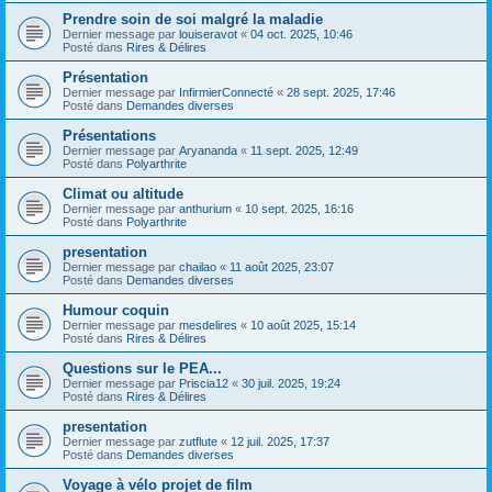
Prendre soin de soi malgré la maladie
Dernier message par
louiseravot
«
04 oct. 2025, 10:46
Posté dans
Rires & Délires
Présentation
Dernier message par
InfirmierConnecté
«
28 sept. 2025, 17:46
Posté dans
Demandes diverses
Présentations
Dernier message par
Aryananda
«
11 sept. 2025, 12:49
Posté dans
Polyarthrite
Climat ou altitude
Dernier message par
anthurium
«
10 sept. 2025, 16:16
Posté dans
Polyarthrite
presentation
Dernier message par
chailao
«
11 août 2025, 23:07
Posté dans
Demandes diverses
Humour coquin
Dernier message par
mesdelires
«
10 août 2025, 15:14
Posté dans
Rires & Délires
Questions sur le PEA...
Dernier message par
Priscia12
«
30 juil. 2025, 19:24
Posté dans
Rires & Délires
presentation
Dernier message par
zutflute
«
12 juil. 2025, 17:37
Posté dans
Demandes diverses
Voyage à vélo projet de film