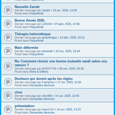
Nouvelle Zariah
Dernier message par
Zariah
«
13 avr. 2026, 14:49
Posté dans
Polyarthrite
Bonne Année 2026.
Dernier message par
LOIC64
«
07 janv. 2026, 14:40
Posté dans
Polyarthrite
Thérapie helminthique
Dernier message par
greenfrogus
«
13 déc. 2025, 15:21
Posté dans
Polyarthrite
Main déformée
Dernier message par
teixeira9
«
16 nov. 2025, 23:44
Posté dans
Polyarthrite
Re: Comment choisir une bonne mutuelle santé selon vos
retours ?
Dernier message par
ANSOFY49
«
06 nov. 2025, 03:35
Posté dans
Rires & Délires
Douleurs qui durent après les règles
Dernier message par
Fannynou
«
17 oct. 2025, 11:50
Posté dans
Demandes diverses
clovi
Dernier message par
clovi360
«
14 oct. 2025, 13:59
Posté dans
Demandes diverses
présentation
Dernier message par
onore714
«
14 oct. 2025, 13:23
Posté dans
Demandes diverses