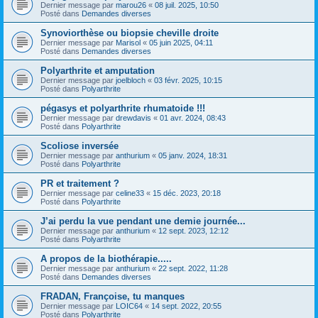
Dernier message par
marou26
«
08 juil. 2025, 10:50
Posté dans
Demandes diverses
Synoviorthèse ou biopsie cheville droite
Dernier message par
Marisol
«
05 juin 2025, 04:11
Posté dans
Demandes diverses
Polyarthrite et amputation
Dernier message par
joelbloch
«
03 févr. 2025, 10:15
Posté dans
Polyarthrite
pégasys et polyarthrite rhumatoide !!!
Dernier message par
drewdavis
«
01 avr. 2024, 08:43
Posté dans
Polyarthrite
Scoliose inversée
Dernier message par
anthurium
«
05 janv. 2024, 18:31
Posté dans
Polyarthrite
PR et traitement ?
Dernier message par
celine33
«
15 déc. 2023, 20:18
Posté dans
Polyarthrite
J’ai perdu la vue pendant une demie journée...
Dernier message par
anthurium
«
12 sept. 2023, 12:12
Posté dans
Polyarthrite
A propos de la biothérapie.....
Dernier message par
anthurium
«
22 sept. 2022, 11:28
Posté dans
Demandes diverses
FRADAN, Françoise, tu manques
Dernier message par
LOIC64
«
14 sept. 2022, 20:55
Posté dans
Polyarthrite