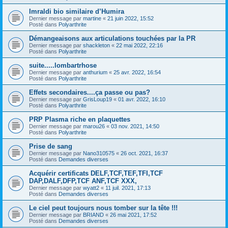
Imraldi bio similaire d’Humira
Dernier message par
martine
«
21 juin 2022, 15:52
Posté dans
Polyarthrite
Démangeaisons aux articulations touchées par la PR
Dernier message par
shackleton
«
22 mai 2022, 22:16
Posté dans
Polyarthrite
suite.....lombartrhose
Dernier message par
anthurium
«
25 avr. 2022, 16:54
Posté dans
Polyarthrite
Effets secondaires....ça passe ou pas?
Dernier message par
GrisLoup19
«
01 avr. 2022, 16:10
Posté dans
Polyarthrite
PRP Plasma riche en plaquettes
Dernier message par
marou26
«
03 nov. 2021, 14:50
Posté dans
Polyarthrite
Prise de sang
Dernier message par
Nano310575
«
26 oct. 2021, 16:37
Posté dans
Demandes diverses
Acquérir certificats DELF,TCF,TEF,TFI,TCF
DAP,DALF,DFP,TCF ANF,TCF XXX,
Dernier message par
wyatt2
«
11 juil. 2021, 17:13
Posté dans
Demandes diverses
Le ciel peut toujours nous tomber sur la tête !!!
Dernier message par
BRIAND
«
26 mai 2021, 17:52
Posté dans
Demandes diverses