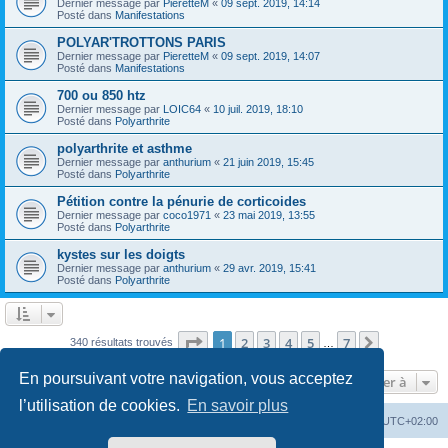
Dernier message par
PieretteM
«
09 sept. 2019, 14:14
Posté dans
Manifestations
POLYAR'TROTTONS PARIS
Dernier message par
PieretteM
«
09 sept. 2019, 14:07
Posté dans
Manifestations
700 ou 850 htz
Dernier message par
LOIC64
«
10 juil. 2019, 18:10
Posté dans
Polyarthrite
polyarthrite et asthme
Dernier message par
anthurium
«
21 juin 2019, 15:45
Posté dans
Polyarthrite
Pétition contre la pénurie de corticoides
Dernier message par
coco1971
«
23 mai 2019, 13:55
Posté dans
Polyarthrite
kystes sur les doigts
Dernier message par
anthurium
«
29 avr. 2019, 15:41
Posté dans
Polyarthrite
Page
1
sur
7
1
2
3
4
5
7
Suivante
340 résultats trouvés
…
En poursuivant votre navigation, vous acceptez
Aller à
l’utilisation de cookies.
En savoir plus
Forum
Heures au format
UTC+02:00