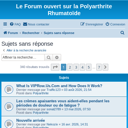
Le Forum ouvert sur la Polyarthrite
Rhumatoïde
FAQ
Nous contacter
S’enregistrer
Connexion
R
Forum
Rechercher
Sujets sans réponse
e
Sujets sans réponse
c
Aller à la recherche avancée
h
Rechercher
Recherche avancée
e
Page
1
sur
7
1
2
3
4
5
7
Suivante
340 résultats trouvés
r
…
c
Sujets
h
What Is VIPRow.Us.Com and How Does It Work?
e
Dernier message par
Traffic123
«
03 août 2026, 21:54
Posté dans
Polyarthrite
r
Les crèmes apaisantes vous aident-elles pendant les
périodes de douleur ou de fatigue ?
Dernier message par
sonal2789
«
13 mai 2026, 07:50
Posté dans
Polyarthrite
Nouvelle arrivée
Dernier message par
Nekozix
«
16 avr. 2026, 14:31
Posté dans
Polyarthrite