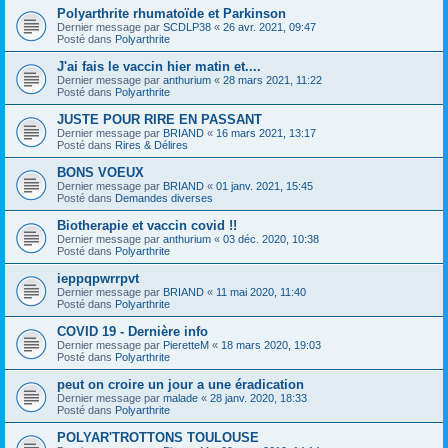
Polyarthrite rhumatoïde et Parkinson
Dernier message par
SCDLP38
«
26 avr. 2021, 09:47
Posté dans
Polyarthrite
J'ai fais le vaccin hier matin et....
Dernier message par
anthurium
«
28 mars 2021, 11:22
Posté dans
Polyarthrite
JUSTE POUR RIRE EN PASSANT
Dernier message par
BRIAND
«
16 mars 2021, 13:17
Posté dans
Rires & Délires
BONS VOEUX
Dernier message par
BRIAND
«
01 janv. 2021, 15:45
Posté dans
Demandes diverses
Biotherapie et vaccin covid !!
Dernier message par
anthurium
«
03 déc. 2020, 10:38
Posté dans
Polyarthrite
ieppqpwrrpvt
Dernier message par
BRIAND
«
11 mai 2020, 11:40
Posté dans
Polyarthrite
COVID 19 - Dernière info
Dernier message par
PieretteM
«
18 mars 2020, 19:03
Posté dans
Polyarthrite
peut on croire un jour a une éradication
Dernier message par
malade
«
28 janv. 2020, 18:33
Posté dans
Polyarthrite
POLYAR'TROTTONS TOULOUSE