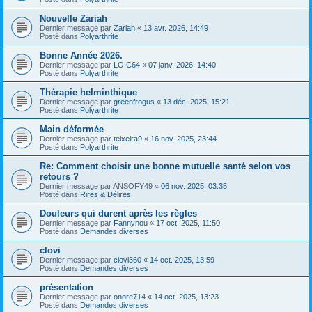
Nouvelle Zariah
Dernier message par
Zariah
«
13 avr. 2026, 14:49
Posté dans
Polyarthrite
Bonne Année 2026.
Dernier message par
LOIC64
«
07 janv. 2026, 14:40
Posté dans
Polyarthrite
Thérapie helminthique
Dernier message par
greenfrogus
«
13 déc. 2025, 15:21
Posté dans
Polyarthrite
Main déformée
Dernier message par
teixeira9
«
16 nov. 2025, 23:44
Posté dans
Polyarthrite
Re: Comment choisir une bonne mutuelle santé selon vos
retours ?
Dernier message par
ANSOFY49
«
06 nov. 2025, 03:35
Posté dans
Rires & Délires
Douleurs qui durent après les règles
Dernier message par
Fannynou
«
17 oct. 2025, 11:50
Posté dans
Demandes diverses
clovi
Dernier message par
clovi360
«
14 oct. 2025, 13:59
Posté dans
Demandes diverses
présentation
Dernier message par
onore714
«
14 oct. 2025, 13:23
Posté dans
Demandes diverses