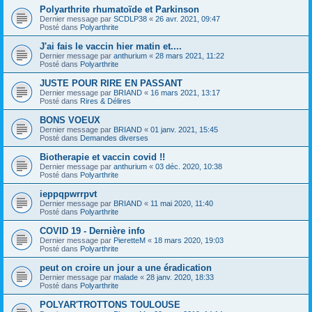
Polyarthrite rhumatoïde et Parkinson
Dernier message par
SCDLP38
«
26 avr. 2021, 09:47
Posté dans
Polyarthrite
J'ai fais le vaccin hier matin et....
Dernier message par
anthurium
«
28 mars 2021, 11:22
Posté dans
Polyarthrite
JUSTE POUR RIRE EN PASSANT
Dernier message par
BRIAND
«
16 mars 2021, 13:17
Posté dans
Rires & Délires
BONS VOEUX
Dernier message par
BRIAND
«
01 janv. 2021, 15:45
Posté dans
Demandes diverses
Biotherapie et vaccin covid !!
Dernier message par
anthurium
«
03 déc. 2020, 10:38
Posté dans
Polyarthrite
ieppqpwrrpvt
Dernier message par
BRIAND
«
11 mai 2020, 11:40
Posté dans
Polyarthrite
COVID 19 - Dernière info
Dernier message par
PieretteM
«
18 mars 2020, 19:03
Posté dans
Polyarthrite
peut on croire un jour a une éradication
Dernier message par
malade
«
28 janv. 2020, 18:33
Posté dans
Polyarthrite
POLYAR'TROTTONS TOULOUSE