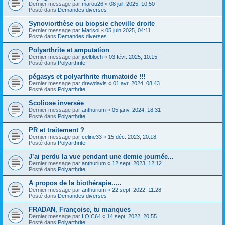
Dernier message par
marou26
«
08 juil. 2025, 10:50
Posté dans
Demandes diverses
Synoviorthèse ou biopsie cheville droite
Dernier message par
Marisol
«
05 juin 2025, 04:11
Posté dans
Demandes diverses
Polyarthrite et amputation
Dernier message par
joelbloch
«
03 févr. 2025, 10:15
Posté dans
Polyarthrite
pégasys et polyarthrite rhumatoide !!!
Dernier message par
drewdavis
«
01 avr. 2024, 08:43
Posté dans
Polyarthrite
Scoliose inversée
Dernier message par
anthurium
«
05 janv. 2024, 18:31
Posté dans
Polyarthrite
PR et traitement ?
Dernier message par
celine33
«
15 déc. 2023, 20:18
Posté dans
Polyarthrite
J’ai perdu la vue pendant une demie journée...
Dernier message par
anthurium
«
12 sept. 2023, 12:12
Posté dans
Polyarthrite
A propos de la biothérapie.....
Dernier message par
anthurium
«
22 sept. 2022, 11:28
Posté dans
Demandes diverses
FRADAN, Françoise, tu manques
Dernier message par
LOIC64
«
14 sept. 2022, 20:55
Posté dans
Polyarthrite