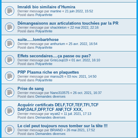
Imraldi bio similaire d’Humira
Dernier message par
martine
«
21 juin 2022, 15:52
Posté dans
Polyarthrite
Démangeaisons aux articulations touchées par la PR
Dernier message par
shackleton
«
22 mai 2022, 22:16
Posté dans
Polyarthrite
suite.....lombartrhose
Dernier message par
anthurium
«
25 avr. 2022, 16:54
Posté dans
Polyarthrite
Effets secondaires....ça passe ou pas?
Dernier message par
GrisLoup19
«
01 avr. 2022, 16:10
Posté dans
Polyarthrite
PRP Plasma riche en plaquettes
Dernier message par
marou26
«
03 nov. 2021, 14:50
Posté dans
Polyarthrite
Prise de sang
Dernier message par
Nano310575
«
26 oct. 2021, 16:37
Posté dans
Demandes diverses
Acquérir certificats DELF,TCF,TEF,TFI,TCF
DAP,DALF,DFP,TCF ANF,TCF XXX,
Dernier message par
wyatt2
«
11 juil. 2021, 17:13
Posté dans
Demandes diverses
Le ciel peut toujours nous tomber sur la tête !!!
Dernier message par
BRIAND
«
26 mai 2021, 17:52
Posté dans
Demandes diverses