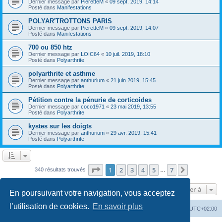
Dernier message par
PieretteM
«
09 sept. 2019, 14:14
Posté dans
Manifestations
POLYAR'TROTTONS PARIS
Dernier message par
PieretteM
«
09 sept. 2019, 14:07
Posté dans
Manifestations
700 ou 850 htz
Dernier message par
LOIC64
«
10 juil. 2019, 18:10
Posté dans
Polyarthrite
polyarthrite et asthme
Dernier message par
anthurium
«
21 juin 2019, 15:45
Posté dans
Polyarthrite
Pétition contre la pénurie de corticoides
Dernier message par
coco1971
«
23 mai 2019, 13:55
Posté dans
Polyarthrite
kystes sur les doigts
Dernier message par
anthurium
«
29 avr. 2019, 15:41
Posté dans
Polyarthrite
Page
1
sur
7
1
2
3
4
5
7
Suivante
340 résultats trouvés
…
Aller à
En poursuivant votre navigation, vous acceptez
l’utilisation de cookies.
En savoir plus
Forum
Heures au format
UTC+02:00