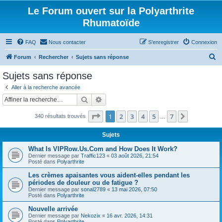
Le Forum ouvert sur la Polyarthrite
Rhumatoïde
FAQ
Nous contacter
S’enregistrer
Connexion
R
Forum
Rechercher
Sujets sans réponse
e
Sujets sans réponse
c
Aller à la recherche avancée
h
Rechercher
Recherche avancée
e
Page
1
sur
7
1
2
3
4
5
7
Suivante
340 résultats trouvés
r
…
c
Sujets
h
What Is VIPRow.Us.Com and How Does It Work?
e
Dernier message par
Traffic123
«
03 août 2026, 21:54
Posté dans
Polyarthrite
r
Les crèmes apaisantes vous aident-elles pendant les
périodes de douleur ou de fatigue ?
Dernier message par
sonal2789
«
13 mai 2026, 07:50
Posté dans
Polyarthrite
Nouvelle arrivée
Dernier message par
Nekozix
«
16 avr. 2026, 14:31
Posté dans
Polyarthrite