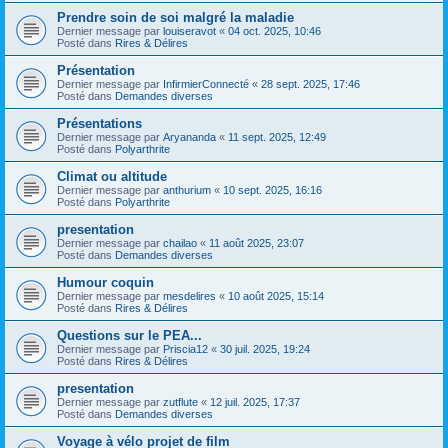
Prendre soin de soi malgré la maladie
Dernier message par
louiseravot
«
04 oct. 2025, 10:46
Posté dans
Rires & Délires
Présentation
Dernier message par
InfirmierConnecté
«
28 sept. 2025, 17:46
Posté dans
Demandes diverses
Présentations
Dernier message par
Aryananda
«
11 sept. 2025, 12:49
Posté dans
Polyarthrite
Climat ou altitude
Dernier message par
anthurium
«
10 sept. 2025, 16:16
Posté dans
Polyarthrite
presentation
Dernier message par
chailao
«
11 août 2025, 23:07
Posté dans
Demandes diverses
Humour coquin
Dernier message par
mesdelires
«
10 août 2025, 15:14
Posté dans
Rires & Délires
Questions sur le PEA...
Dernier message par
Priscia12
«
30 juil. 2025, 19:24
Posté dans
Rires & Délires
presentation
Dernier message par
zutflute
«
12 juil. 2025, 17:37
Posté dans
Demandes diverses
Voyage à vélo projet de film