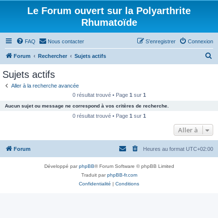
Le Forum ouvert sur la Polyarthrite
Rhumatoïde
FAQ
Nous contacter
S’enregistrer
Connexion
R
Forum
Rechercher
Sujets actifs
e
Sujets actifs
c
Aller à la recherche avancée
h
0 résultat trouvé • Page
1
sur
1
e
Aucun sujet ou message ne correspond à vos critères de recherche.
r
0 résultat trouvé • Page
1
sur
1
c
Aller à
h
Forum
Heures au format
UTC+02:00
e
r
Développé par
phpBB
® Forum Software © phpBB Limited
Traduit par
phpBB-fr.com
Confidentialité
|
Conditions