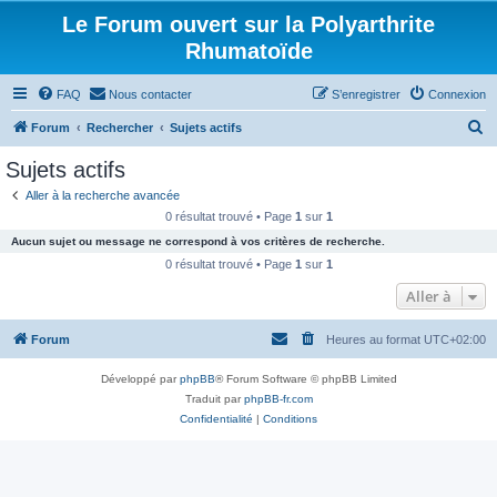
Le Forum ouvert sur la Polyarthrite
Rhumatoïde
FAQ
Nous contacter
S’enregistrer
Connexion
R
Forum
Rechercher
Sujets actifs
e
Sujets actifs
c
Aller à la recherche avancée
h
0 résultat trouvé • Page
1
sur
1
e
Aucun sujet ou message ne correspond à vos critères de recherche.
r
0 résultat trouvé • Page
1
sur
1
c
Aller à
h
Forum
Heures au format
UTC+02:00
e
r
Développé par
phpBB
® Forum Software © phpBB Limited
Traduit par
phpBB-fr.com
Confidentialité
|
Conditions