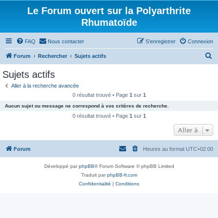
Le Forum ouvert sur la Polyarthrite
Rhumatoïde
FAQ
Nous contacter
S’enregistrer
Connexion
R
Forum
Rechercher
Sujets actifs
e
Sujets actifs
c
Aller à la recherche avancée
h
0 résultat trouvé • Page
1
sur
1
e
Aucun sujet ou message ne correspond à vos critères de recherche.
r
0 résultat trouvé • Page
1
sur
1
c
Aller à
h
Forum
Heures au format
UTC+02:00
e
r
Développé par
phpBB
® Forum Software © phpBB Limited
Traduit par
phpBB-fr.com
Confidentialité
|
Conditions