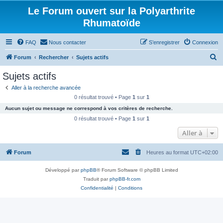
Le Forum ouvert sur la Polyarthrite
Rhumatoïde
FAQ
Nous contacter
S’enregistrer
Connexion
R
Forum
Rechercher
Sujets actifs
e
Sujets actifs
c
Aller à la recherche avancée
h
0 résultat trouvé • Page
1
sur
1
e
Aucun sujet ou message ne correspond à vos critères de recherche.
r
0 résultat trouvé • Page
1
sur
1
c
Aller à
h
Forum
Heures au format
UTC+02:00
e
r
Développé par
phpBB
® Forum Software © phpBB Limited
Traduit par
phpBB-fr.com
Confidentialité
|
Conditions