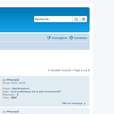
Rechercher
Recherche avancé
S’enregistrer
Connexion
3 résultats trouvés • Page
1
sur
1
par
Priscia12
30 juil. 2025, 19:26
Forum :
Manifestations
Sujet :
Quel antibiotique est le plus recommandé?
Réponses :
3
Vues :
3697
Aller au message
par
Priscia12