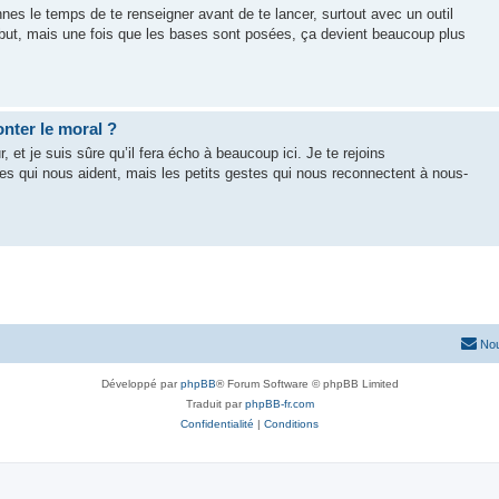
es le temps de te renseigner avant de te lancer, surtout avec un outil
ébut, mais une fois que les bases sont posées, ça devient beaucoup plus
nter le moral ?
 et je suis sûre qu’il fera écho à beaucoup ici. Je te rejoins
es qui nous aident, mais les petits gestes qui nous reconnectent à nous-
Nou
Développé par
phpBB
® Forum Software © phpBB Limited
Traduit par
phpBB-fr.com
Confidentialité
|
Conditions