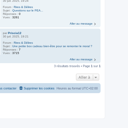
30 juil. 2025, 19:24
Forum :
Rires & Délires
Sujet :
Questions sur le PEA...
Réponses :
0
Vues :
3261
Aller au message
par
Priscia12
30 juil. 2025, 19:21
Forum :
Rires & Délires
Sujet :
Une petite box cadeau bien-être pour se remonter le moral ?
Réponses :
7
Vues :
3715
Aller au message
3 résultats trouvés • Page
1
sur
1
Aller à
s contacter
Supprimer les cookies
Heures au format
UTC+02:00