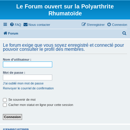
Le Forum ouvert sur la Polyarthrite
Rhumatoïde
FAQ
Nous contacter
S’enregistrer
Connexion
R
Forum
e
Le forum exige que vous soyez enregistré et connecté pour
c
pouvoir consulter le profil des membres.
h
Nom d’utilisateur :
e
r
Mot de passe :
c
h
J’ai oublié mon mot de passe
Renvoyer le courriel de confirmation
e
r
Se souvenir de moi
Cacher mon statut en ligne pour cette session
S’ENREGISTRER