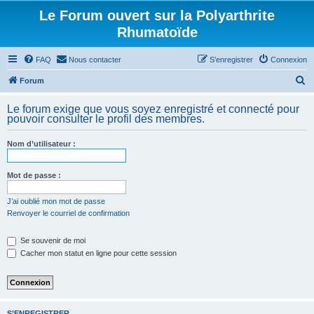
Le Forum ouvert sur la Polyarthrite
Rhumatoïde
FAQ
Nous contacter
S’enregistrer
Connexion
R
Forum
e
Le forum exige que vous soyez enregistré et connecté pour
c
pouvoir consulter le profil des membres.
h
Nom d’utilisateur :
e
r
Mot de passe :
c
h
J’ai oublié mon mot de passe
Renvoyer le courriel de confirmation
e
r
Se souvenir de moi
Cacher mon statut en ligne pour cette session
S’ENREGISTRER