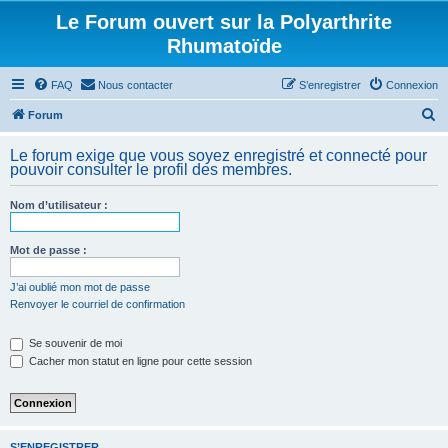
Le Forum ouvert sur la Polyarthrite
Rhumatoïde
FAQ
Nous contacter
S’enregistrer
Connexion
R
Forum
e
Le forum exige que vous soyez enregistré et connecté pour
c
pouvoir consulter le profil des membres.
h
Nom d’utilisateur :
e
r
Mot de passe :
c
h
J’ai oublié mon mot de passe
Renvoyer le courriel de confirmation
e
r
Se souvenir de moi
Cacher mon statut en ligne pour cette session
S’ENREGISTRER