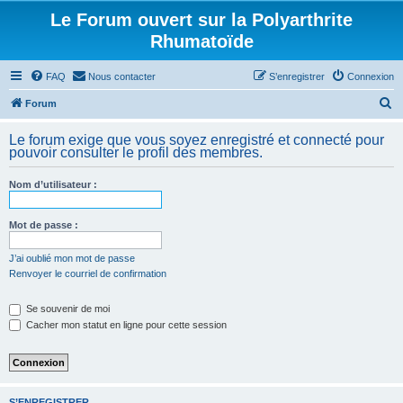
Le Forum ouvert sur la Polyarthrite
Rhumatoïde
FAQ
Nous contacter
S’enregistrer
Connexion
R
Forum
e
Le forum exige que vous soyez enregistré et connecté pour
c
pouvoir consulter le profil des membres.
h
Nom d’utilisateur :
e
r
Mot de passe :
c
h
J’ai oublié mon mot de passe
Renvoyer le courriel de confirmation
e
r
Se souvenir de moi
Cacher mon statut en ligne pour cette session
S’ENREGISTRER