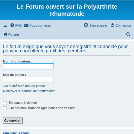
Le Forum ouvert sur la Polyarthrite
Rhumatoïde
FAQ
Nous contacter
S’enregistrer
Connexion
R
Forum
e
Le forum exige que vous soyez enregistré et connecté pour
c
pouvoir consulter le profil des membres.
h
Nom d’utilisateur :
e
r
Mot de passe :
c
h
J’ai oublié mon mot de passe
Renvoyer le courriel de confirmation
e
r
Se souvenir de moi
Cacher mon statut en ligne pour cette session
S’ENREGISTRER