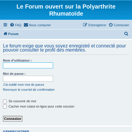
Le Forum ouvert sur la Polyarthrite
Rhumatoïde
FAQ
Nous contacter
S’enregistrer
Connexion
R
Forum
e
Le forum exige que vous soyez enregistré et connecté pour
c
pouvoir consulter le profil des membres.
h
Nom d’utilisateur :
e
r
Mot de passe :
c
h
J’ai oublié mon mot de passe
Renvoyer le courriel de confirmation
e
r
Se souvenir de moi
Cacher mon statut en ligne pour cette session
S’ENREGISTRER