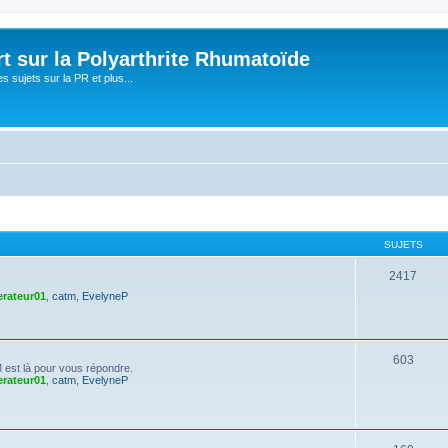
t sur la Polyarthrite Rhumatoïde
s sujets sur la PR et plus...
SUJETS
2417
rateur01
,
catm
,
EvelyneP
603
est là pour vous répondre.
rateur01
,
catm
,
EvelyneP