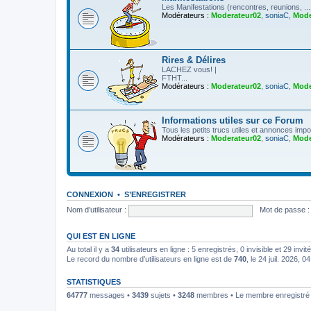
Les Manifestations (rencontres, reunions, ....
Modérateurs :
Moderateur02
,
soniaC
,
Mode
Rires & Délires
LACHEZ vous! |
FTHT...
Modérateurs :
Moderateur02
,
soniaC
,
Mode
Informations utiles sur ce Forum
Tous les petits trucs utiles et annonces imp
Modérateurs :
Moderateur02
,
soniaC
,
Mode
CONNEXION
•
S’ENREGISTRER
Nom d’utilisateur :
Mot de passe :
QUI EST EN LIGNE
Au total il y a
34
utilisateurs en ligne : 5 enregistrés, 0 invisible et 29 inv
Le record du nombre d’utilisateurs en ligne est de
740
, le 24 juil. 2026, 0
STATISTIQUES
64777
messages •
3439
sujets •
3248
membres • Le membre enregistré l