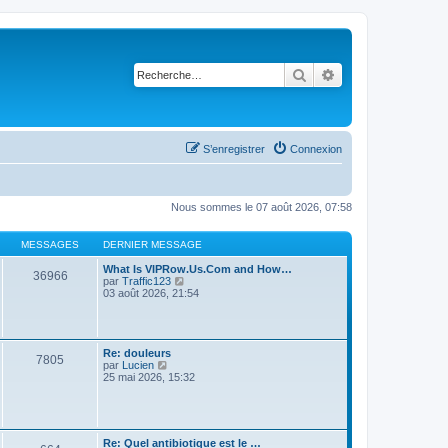
Rechercher
Recherche avancé
S’enregistrer
Connexion
Nous sommes le 07 août 2026, 07:58
MESSAGES
DERNIER MESSAGE
What Is VIPRow.Us.Com and How…
36966
V
par
Traffic123
o
03 août 2026, 21:54
i
r
l
e
d
Re: douleurs
7805
V
e
par
Lucien
o
r
25 mai 2026, 15:32
i
n
r
i
l
e
e
r
d
m
Re: Quel antibiotique est le …
e
e