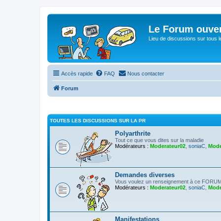
Le Forum ouver
Lieu de discussions sur tous le
Accès rapide
FAQ
Nous contacter
Forum
TOUTES LES DISCUSSIONS SUR LA PR
Polyarthrite
Tout ce que vous dites sur la maladie
Modérateurs :
Moderateur02
,
soniaC
,
Mode
Demandes diverses
Vous voulez un renseignement à ce FORUM 
Modérateurs :
Moderateur02
,
soniaC
,
Mode
Manifestations