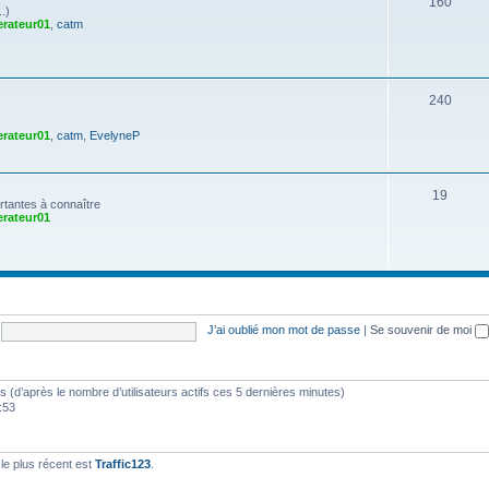
160
.)
rateur01
,
catm
240
rateur01
,
catm
,
EvelyneP
19
ortantes à connaître
rateur01
J’ai oublié mon mot de passe
|
Se souvenir de moi
ités (d’après le nombre d’utilisateurs actifs ces 5 dernières minutes)
4:53
e plus récent est
Traffic123
.