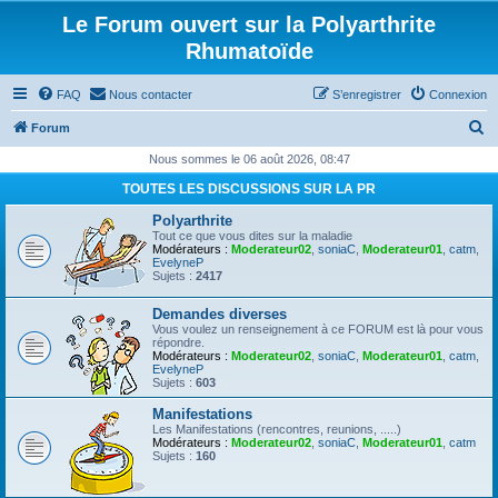
Le Forum ouvert sur la Polyarthrite
Rhumatoïde
FAQ
Nous contacter
S’enregistrer
Connexion
R
Forum
e
Nous sommes le 06 août 2026, 08:47
c
TOUTES LES DISCUSSIONS SUR LA PR
h
Polyarthrite
e
Tout ce que vous dites sur la maladie
Modérateurs :
Moderateur02
,
soniaC
,
Moderateur01
,
catm
,
r
EvelyneP
Sujets :
2417
c
Demandes diverses
h
Vous voulez un renseignement à ce FORUM est là pour vous
e
répondre.
Modérateurs :
Moderateur02
,
soniaC
,
Moderateur01
,
catm
,
r
EvelyneP
Sujets :
603
Manifestations
Les Manifestations (rencontres, reunions, .....)
Modérateurs :
Moderateur02
,
soniaC
,
Moderateur01
,
catm
Sujets :
160