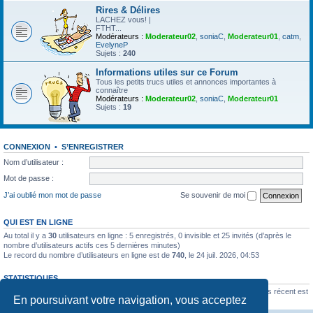
Rires & Délires
LACHEZ vous! |
FTHT...
Modérateurs :
Moderateur02
,
soniaC
,
Moderateur01
,
catm
,
EvelyneP
Sujets :
240
Informations utiles sur ce Forum
Tous les petits trucs utiles et annonces importantes à
connaître
Modérateurs :
Moderateur02
,
soniaC
,
Moderateur01
Sujets :
19
CONNEXION
•
S’ENREGISTRER
Nom d’utilisateur :
Mot de passe :
J’ai oublié mon mot de passe
Se souvenir de moi
QUI EST EN LIGNE
Au total il y a
30
utilisateurs en ligne : 5 enregistrés, 0 invisible et 25 invités (d’après le
nombre d’utilisateurs actifs ces 5 dernières minutes)
Le record du nombre d’utilisateurs en ligne est de
740
, le 24 juil. 2026, 04:53
STATISTIQUES
64777
messages •
3439
sujets •
3248
membres • Le membre enregistré le plus récent est
En poursuivant votre navigation, vous acceptez
Traffic123
.