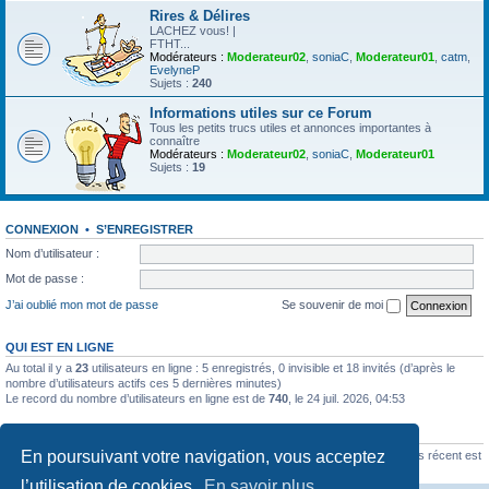
Rires & Délires
LACHEZ vous! |
FTHT...
Modérateurs :
Moderateur02
,
soniaC
,
Moderateur01
,
catm
,
EvelyneP
Sujets :
240
Informations utiles sur ce Forum
Tous les petits trucs utiles et annonces importantes à
connaître
Modérateurs :
Moderateur02
,
soniaC
,
Moderateur01
Sujets :
19
CONNEXION
•
S’ENREGISTRER
Nom d’utilisateur :
Mot de passe :
J’ai oublié mon mot de passe
Se souvenir de moi
QUI EST EN LIGNE
Au total il y a
23
utilisateurs en ligne : 5 enregistrés, 0 invisible et 18 invités (d’après le
nombre d’utilisateurs actifs ces 5 dernières minutes)
Le record du nombre d’utilisateurs en ligne est de
740
, le 24 juil. 2026, 04:53
STATISTIQUES
En poursuivant votre navigation, vous acceptez
64778
messages •
3439
sujets •
3249
membres • Le membre enregistré le plus récent est
Deloi452
.
l’utilisation de cookies.
En savoir plus