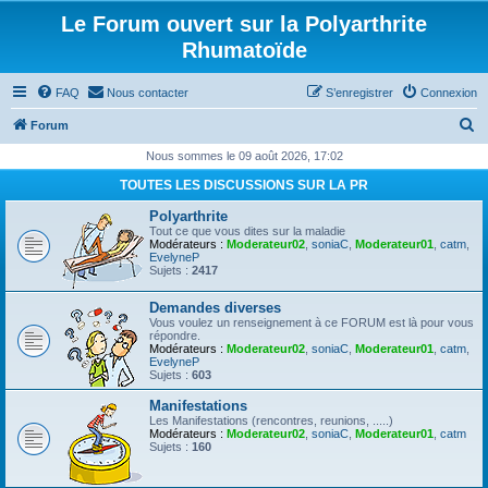
Le Forum ouvert sur la Polyarthrite
Rhumatoïde
FAQ
Nous contacter
S’enregistrer
Connexion
R
Forum
e
Nous sommes le 09 août 2026, 17:02
c
TOUTES LES DISCUSSIONS SUR LA PR
h
Polyarthrite
e
Tout ce que vous dites sur la maladie
Modérateurs :
Moderateur02
,
soniaC
,
Moderateur01
,
catm
,
r
EvelyneP
Sujets :
2417
c
Demandes diverses
h
Vous voulez un renseignement à ce FORUM est là pour vous
e
répondre.
Modérateurs :
Moderateur02
,
soniaC
,
Moderateur01
,
catm
,
r
EvelyneP
Sujets :
603
Manifestations
Les Manifestations (rencontres, reunions, .....)
Modérateurs :
Moderateur02
,
soniaC
,
Moderateur01
,
catm
Sujets :
160