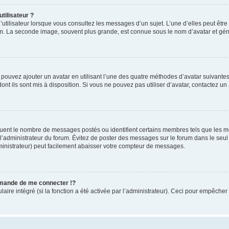
tilisateur ?
utilisateur lorsque vous consultez les messages d’un sujet. L’une d’elles peut êtr
rum. La seconde image, souvent plus grande, est connue sous le nom d’avatar et 
s pouvez ajouter un avatar en utilisant l’une des quatre méthodes d’avatar suivantes 
ont ils sont mis à disposition. Si vous ne pouvez pas utiliser d’avatar, contactez un
iquent le nombre de messages postés ou identifient certains membres tels que les 
ar l’administrateur du forum. Évitez de poster des messages sur le forum dans le seu
ministrateur) peut facilement abaisser votre compteur de messages.
mande de me connecter !?
re intégré (si la fonction a été activée par l’administrateur). Ceci pour empêcher l’u