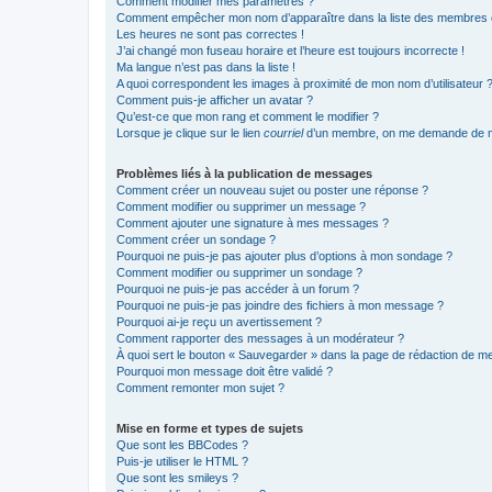
Comment modifier mes paramètres ?
Comment empêcher mon nom d’apparaître dans la liste des membres
Les heures ne sont pas correctes !
J’ai changé mon fuseau horaire et l’heure est toujours incorrecte !
Ma langue n’est pas dans la liste !
A quoi correspondent les images à proximité de mon nom d’utilisateur 
Comment puis-je afficher un avatar ?
Qu’est-ce que mon rang et comment le modifier ?
Lorsque je clique sur le lien
courriel
d’un membre, on me demande de m
Problèmes liés à la publication de messages
Comment créer un nouveau sujet ou poster une réponse ?
Comment modifier ou supprimer un message ?
Comment ajouter une signature à mes messages ?
Comment créer un sondage ?
Pourquoi ne puis-je pas ajouter plus d’options à mon sondage ?
Comment modifier ou supprimer un sondage ?
Pourquoi ne puis-je pas accéder à un forum ?
Pourquoi ne puis-je pas joindre des fichiers à mon message ?
Pourquoi ai-je reçu un avertissement ?
Comment rapporter des messages à un modérateur ?
À quoi sert le bouton « Sauvegarder » dans la page de rédaction de 
Pourquoi mon message doit être validé ?
Comment remonter mon sujet ?
Mise en forme et types de sujets
Que sont les BBCodes ?
Puis-je utiliser le HTML ?
Que sont les smileys ?