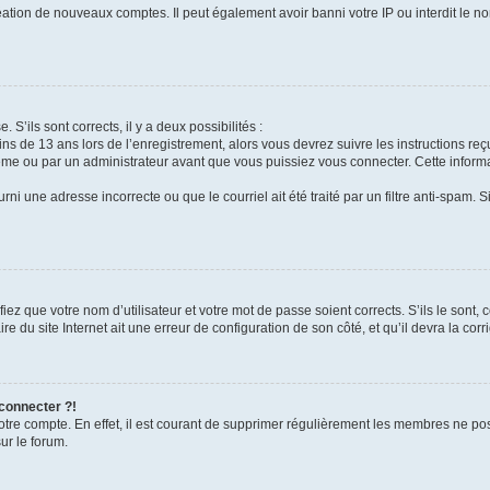
réation de nouveaux comptes. Il peut également avoir banni votre IP ou interdit le no
 S’ils sont corrects, il y a deux possibilités :
ins de 13 ans lors de l’enregistrement, alors vous devrez suivre les instructions r
me ou par un administrateur avant que vous puissiez vous connecter. Cette informat
rni une adresse incorrecte ou que le courriel ait été traité par un filtre anti-spam. S
iez que votre nom d’utilisateur et votre mot de passe soient corrects. S’ils le sont,
e du site Internet ait une erreur de configuration de son côté, et qu’il devra la corri
 connecter ?!
votre compte. En effet, il est courant de supprimer régulièrement les membres ne pos
ur le forum.