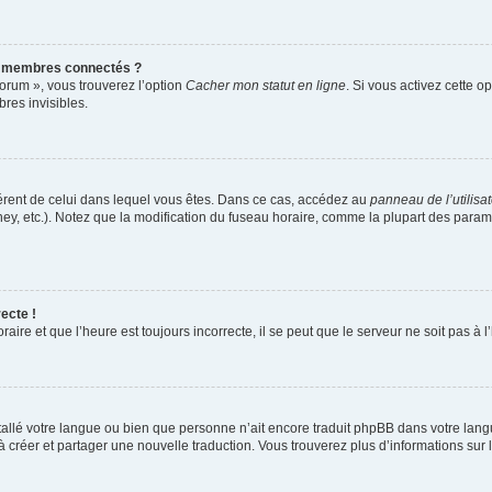
s membres connectés ?
forum », vous trouverez l’option
Cacher mon statut en ligne
. Si vous activez cette o
es invisibles.
ifférent de celui dans lequel vous êtes. Dans ce cas, accédez au
panneau de l’utilisa
ney, etc.). Notez que la modification du fuseau horaire, comme la plupart des para
ecte !
aire et que l’heure est toujours incorrecte, il se peut que le serveur ne soit pas à
installé votre langue ou bien que personne n’ait encore traduit phpBB dans votre l
s à créer et partager une nouvelle traduction. Vous trouverez plus d’informations sur l