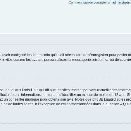
Comment puis-je contacter un administrateu
t avoir configuré les forums afin qu’il soit nécessaire de s’enregistrer pour poster
x invités comme les avatars personnalisés, la messagerie privée, l’envoi de courri
t une loi aux États-Unis qui dit que les sites Internet pouvant recueillir des infor
ollecte de ces informations permettant d’identifier un mineur de moins de 13 ans. S
tez un conseiller juridique pour obtenir son avis. Notez que phpBB Limited et les pr
gales de toutes sortes, à l’exception de celles mentionnées dans la question « Qui