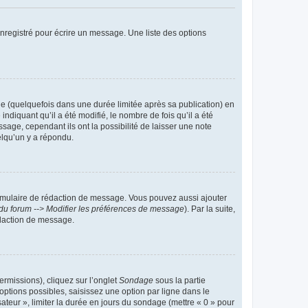
nregistré pour écrire un message. Une liste des options
 (quelquefois dans une durée limitée après sa publication) en
iquant qu’il a été modifié, le nombre de fois qu’il a été
sage, cependant ils ont la possibilité de laisser une note
elqu’un y a répondu.
rmulaire de rédaction de message. Vous pouvez aussi ajouter
du forum --> Modifier les préférences de message
). Par la suite,
daction de message.
ermissions), cliquez sur l’onglet
Sondage
sous la partie
ptions possibles, saisissez une option par ligne dans le
ateur », limiter la durée en jours du sondage (mettre « 0 » pour