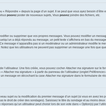
 « Répondre » depuis la page d’un sujet. Il se peut que vous ayez besoin d’être e
: Vous
pouvez
poster de nouveaux sujets, Vous
pouvez
joindre des fichiers, etc.
modifier ou supprimer que vos propres messages. Vous pouvez modifier un message
lqu’un a déjà répondu au message, un petit texte s’affichera en bas du message ind
n. Ce message n’apparaîtra pas si un modérateur ou un administrateur modifie le mes
ive. Notez que les utilisateurs ne peuvent pas supprimer un message une fois que qu
e l’utilisateur. Une fois créée, vous pouvez cocher
Attacher ma signature
sur le fo
 « Attacher ma signature » à partir du panneau de l’utilisateur (onglet
Préférences 
 à un message en décochant la case
Attacher ma signature
dans le formulaire de ré
ouveau sujet ou la modification du premier message d’un sujet (si vous en avez les p
 le droit de créer des sondages). Saisissez le titre du sondage et au moins deux o
onses qu’un utilisateur peut choisir lors de son vote dans « Option(s) par l’utilis