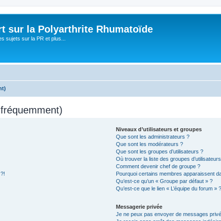
t sur la Polyarthrite Rhumatoïde
s sujets sur la PR et plus...
nt)
s fréquemment)
Niveaux d’utilisateurs et groupes
Que sont les administrateurs ?
Que sont les modérateurs ?
Que sont les groupes d’utilisateurs ?
Où trouver la liste des groupes d’utilisateur
Comment devenir chef de groupe ?
 ?!
Pourquoi certains membres apparaissent dan
Qu’est-ce qu’un « Groupe par défaut » ?
Qu’est-ce que le lien « L’équipe du forum » 
Messagerie privée
Je ne peux pas envoyer de messages privé