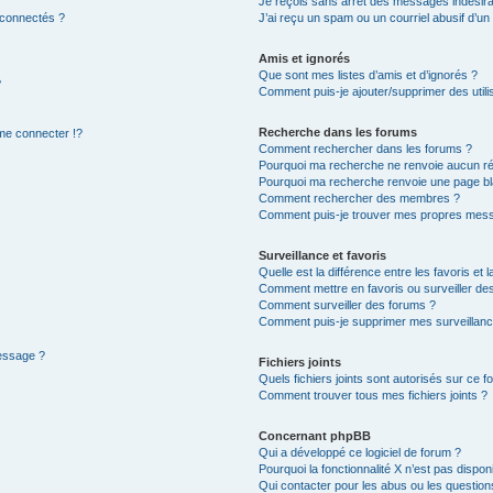
Je reçois sans arrêt des messages indésira
 connectés ?
J’ai reçu un spam ou un courriel abusif d’u
Amis et ignorés
Que sont mes listes d’amis et d’ignorés ?
?
Comment puis-je ajouter/supprimer des utilis
Recherche dans les forums
e connecter !?
Comment rechercher dans les forums ?
Pourquoi ma recherche ne renvoie aucun ré
Pourquoi ma recherche renvoie une page bl
Comment rechercher des membres ?
Comment puis-je trouver mes propres mess
Surveillance et favoris
Quelle est la différence entre les favoris et l
Comment mettre en favoris ou surveiller des
Comment surveiller des forums ?
Comment puis-je supprimer mes surveillanc
message ?
Fichiers joints
Quels fichiers joints sont autorisés sur ce f
Comment trouver tous mes fichiers joints ?
Concernant phpBB
Qui a développé ce logiciel de forum ?
Pourquoi la fonctionnalité X n’est pas dispon
Qui contacter pour les abus ou les questio