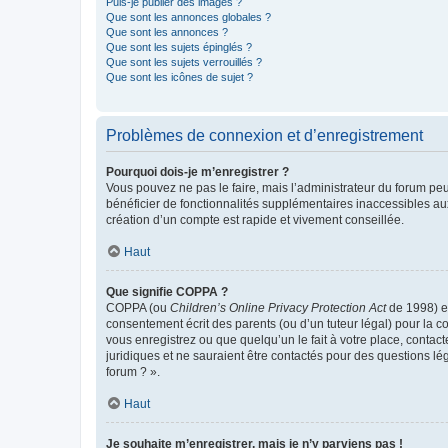
Puis-je publier des images ?
Que sont les annonces globales ?
Que sont les annonces ?
Que sont les sujets épinglés ?
Que sont les sujets verrouillés ?
Que sont les icônes de sujet ?
Problèmes de connexion et d’enregistrement
Pourquoi dois-je m’enregistrer ?
Vous pouvez ne pas le faire, mais l’administrateur du forum peu
bénéficier de fonctionnalités supplémentaires inaccessibles au
création d’un compte est rapide et vivement conseillée.
Haut
Que signifie COPPA ?
COPPA (ou
Children’s Online Privacy Protection Act
de 1998) es
consentement écrit des parents (ou d’un tuteur légal) pour la c
vous enregistrez ou que quelqu’un le fait à votre place, contac
juridiques et ne sauraient être contactés pour des questions lé
forum ? ».
Haut
Je souhaite m’enregistrer, mais je n’y parviens pas !