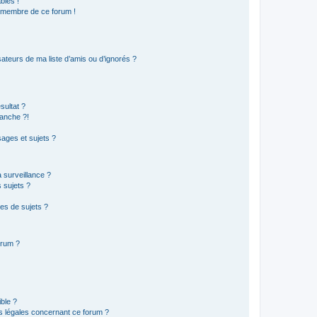
bles !
n membre de ce forum !
ateurs de ma liste d’amis ou d’ignorés ?
sultat ?
anche ?!
ages et sujets ?
a surveillance ?
 sujets ?
es de sujets ?
orum ?
ible ?
ns légales concernant ce forum ?