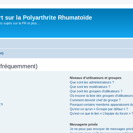
t sur la Polyarthrite Rhumatoïde
s sujets sur la PR et plus...
nt)
s fréquemment)
Niveaux d’utilisateurs et groupes
Que sont les administrateurs ?
Que sont les modérateurs ?
Que sont les groupes d’utilisateurs ?
Où trouver la liste des groupes d’utilisateur
Comment devenir chef de groupe ?
 ?!
Pourquoi certains membres apparaissent dan
Qu’est-ce qu’un « Groupe par défaut » ?
Qu’est-ce que le lien « L’équipe du forum » 
Messagerie privée
Je ne peux pas envoyer de messages privé