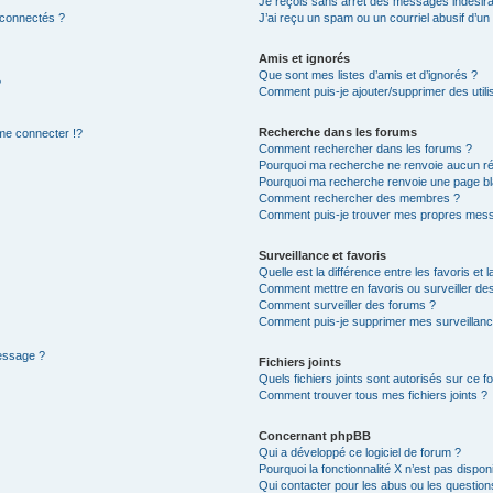
Je reçois sans arrêt des messages indésira
 connectés ?
J’ai reçu un spam ou un courriel abusif d’u
Amis et ignorés
Que sont mes listes d’amis et d’ignorés ?
?
Comment puis-je ajouter/supprimer des utilis
Recherche dans les forums
e connecter !?
Comment rechercher dans les forums ?
Pourquoi ma recherche ne renvoie aucun ré
Pourquoi ma recherche renvoie une page bl
Comment rechercher des membres ?
Comment puis-je trouver mes propres mess
Surveillance et favoris
Quelle est la différence entre les favoris et l
Comment mettre en favoris ou surveiller des
Comment surveiller des forums ?
Comment puis-je supprimer mes surveillanc
message ?
Fichiers joints
Quels fichiers joints sont autorisés sur ce f
Comment trouver tous mes fichiers joints ?
Concernant phpBB
Qui a développé ce logiciel de forum ?
Pourquoi la fonctionnalité X n’est pas dispon
Qui contacter pour les abus ou les questio