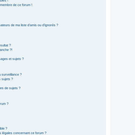
bles !
n membre de ce forum !
ateurs de ma liste d’amis ou d’ignorés ?
sultat ?
anche ?!
ages et sujets ?
a surveillance ?
 sujets ?
es de sujets ?
orum ?
ible ?
ns légales concernant ce forum ?