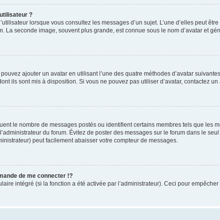
tilisateur ?
utilisateur lorsque vous consultez les messages d’un sujet. L’une d’elles peut êtr
rum. La seconde image, souvent plus grande, est connue sous le nom d’avatar et 
s pouvez ajouter un avatar en utilisant l’une des quatre méthodes d’avatar suivantes 
ont ils sont mis à disposition. Si vous ne pouvez pas utiliser d’avatar, contactez un
iquent le nombre de messages postés ou identifient certains membres tels que les 
ar l’administrateur du forum. Évitez de poster des messages sur le forum dans le seu
ministrateur) peut facilement abaisser votre compteur de messages.
mande de me connecter !?
re intégré (si la fonction a été activée par l’administrateur). Ceci pour empêcher l’u