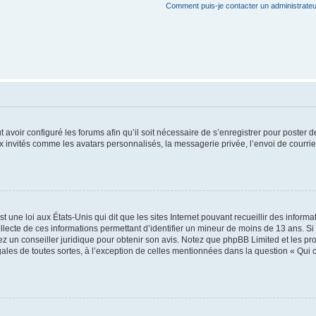
Comment puis-je contacter un administrateu
t avoir configuré les forums afin qu’il soit nécessaire de s’enregistrer pour poster
x invités comme les avatars personnalisés, la messagerie privée, l’envoi de courri
t une loi aux États-Unis qui dit que les sites Internet pouvant recueillir des infor
ollecte de ces informations permettant d’identifier un mineur de moins de 13 ans. S
tez un conseiller juridique pour obtenir son avis. Notez que phpBB Limited et les pr
gales de toutes sortes, à l’exception de celles mentionnées dans la question « Qui