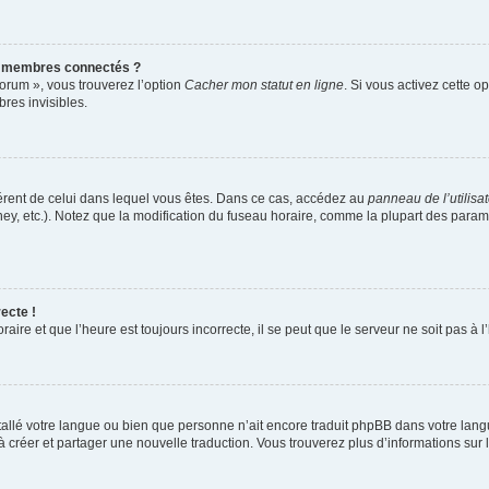
s membres connectés ?
forum », vous trouverez l’option
Cacher mon statut en ligne
. Si vous activez cette o
es invisibles.
ifférent de celui dans lequel vous êtes. Dans ce cas, accédez au
panneau de l’utilisa
ney, etc.). Notez que la modification du fuseau horaire, comme la plupart des para
ecte !
aire et que l’heure est toujours incorrecte, il se peut que le serveur ne soit pas à
installé votre langue ou bien que personne n’ait encore traduit phpBB dans votre l
s à créer et partager une nouvelle traduction. Vous trouverez plus d’informations sur l