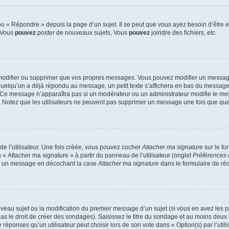
 « Répondre » depuis la page d’un sujet. Il se peut que vous ayez besoin d’être e
: Vous
pouvez
poster de nouveaux sujets, Vous
pouvez
joindre des fichiers, etc.
modifier ou supprimer que vos propres messages. Vous pouvez modifier un message
lqu’un a déjà répondu au message, un petit texte s’affichera en bas du message ind
n. Ce message n’apparaîtra pas si un modérateur ou un administrateur modifie le mes
ive. Notez que les utilisateurs ne peuvent pas supprimer un message une fois que qu
e l’utilisateur. Une fois créée, vous pouvez cocher
Attacher ma signature
sur le fo
 « Attacher ma signature » à partir du panneau de l’utilisateur (onglet
Préférences 
 à un message en décochant la case
Attacher ma signature
dans le formulaire de ré
ouveau sujet ou la modification du premier message d’un sujet (si vous en avez les p
 le droit de créer des sondages). Saisissez le titre du sondage et au moins deux o
onses qu’un utilisateur peut choisir lors de son vote dans « Option(s) par l’utilis