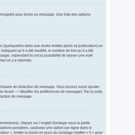
nregistré pour écrire un message. Une liste des options
 (quelquefois dans une durée limitée après sa publication) en
iquant qu’il a été modifié, le nombre de fois qu’il a été
sage, cependant ils ont la possibilité de laisser une note
elqu’un y a répondu.
rmulaire de rédaction de message. Vous pouvez aussi ajouter
du forum --> Modifier les préférences de message
). Par la suite,
daction de message.
ermissions), cliquez sur l’onglet
Sondage
sous la partie
ptions possibles, saisissez une option par ligne dans le
ateur », limiter la durée en jours du sondage (mettre « 0 » pour