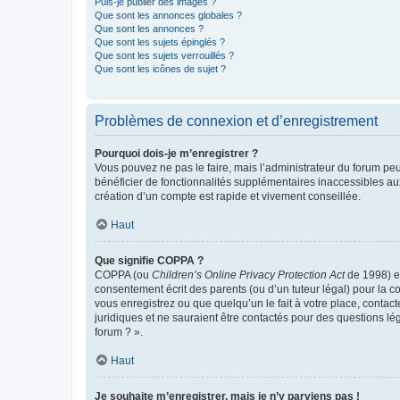
Puis-je publier des images ?
Que sont les annonces globales ?
Que sont les annonces ?
Que sont les sujets épinglés ?
Que sont les sujets verrouillés ?
Que sont les icônes de sujet ?
Problèmes de connexion et d’enregistrement
Pourquoi dois-je m’enregistrer ?
Vous pouvez ne pas le faire, mais l’administrateur du forum peu
bénéficier de fonctionnalités supplémentaires inaccessibles au
création d’un compte est rapide et vivement conseillée.
Haut
Que signifie COPPA ?
COPPA (ou
Children’s Online Privacy Protection Act
de 1998) es
consentement écrit des parents (ou d’un tuteur légal) pour la c
vous enregistrez ou que quelqu’un le fait à votre place, contac
juridiques et ne sauraient être contactés pour des questions lé
forum ? ».
Haut
Je souhaite m’enregistrer, mais je n’y parviens pas !