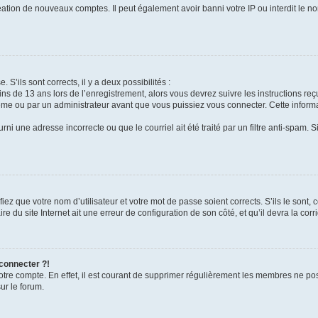
réation de nouveaux comptes. Il peut également avoir banni votre IP ou interdit le no
 S’ils sont corrects, il y a deux possibilités :
ins de 13 ans lors de l’enregistrement, alors vous devrez suivre les instructions r
me ou par un administrateur avant que vous puissiez vous connecter. Cette informat
rni une adresse incorrecte ou que le courriel ait été traité par un filtre anti-spam. S
iez que votre nom d’utilisateur et votre mot de passe soient corrects. S’ils le sont,
e du site Internet ait une erreur de configuration de son côté, et qu’il devra la corri
 connecter ?!
votre compte. En effet, il est courant de supprimer régulièrement les membres ne pos
ur le forum.