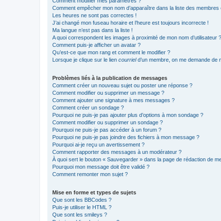
Comment modifier mes paramètres ?
Comment empêcher mon nom d’apparaître dans la liste des membres
Les heures ne sont pas correctes !
J’ai changé mon fuseau horaire et l’heure est toujours incorrecte !
Ma langue n’est pas dans la liste !
A quoi correspondent les images à proximité de mon nom d’utilisateur 
Comment puis-je afficher un avatar ?
Qu’est-ce que mon rang et comment le modifier ?
Lorsque je clique sur le lien
courriel
d’un membre, on me demande de m
Problèmes liés à la publication de messages
Comment créer un nouveau sujet ou poster une réponse ?
Comment modifier ou supprimer un message ?
Comment ajouter une signature à mes messages ?
Comment créer un sondage ?
Pourquoi ne puis-je pas ajouter plus d’options à mon sondage ?
Comment modifier ou supprimer un sondage ?
Pourquoi ne puis-je pas accéder à un forum ?
Pourquoi ne puis-je pas joindre des fichiers à mon message ?
Pourquoi ai-je reçu un avertissement ?
Comment rapporter des messages à un modérateur ?
À quoi sert le bouton « Sauvegarder » dans la page de rédaction de 
Pourquoi mon message doit être validé ?
Comment remonter mon sujet ?
Mise en forme et types de sujets
Que sont les BBCodes ?
Puis-je utiliser le HTML ?
Que sont les smileys ?