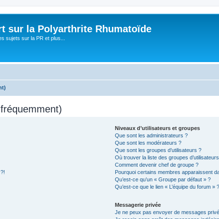
t sur la Polyarthrite Rhumatoïde
s sujets sur la PR et plus...
nt)
s fréquemment)
Niveaux d’utilisateurs et groupes
Que sont les administrateurs ?
Que sont les modérateurs ?
Que sont les groupes d’utilisateurs ?
Où trouver la liste des groupes d’utilisateur
Comment devenir chef de groupe ?
 ?!
Pourquoi certains membres apparaissent dan
Qu’est-ce qu’un « Groupe par défaut » ?
Qu’est-ce que le lien « L’équipe du forum » 
Messagerie privée
Je ne peux pas envoyer de messages privé