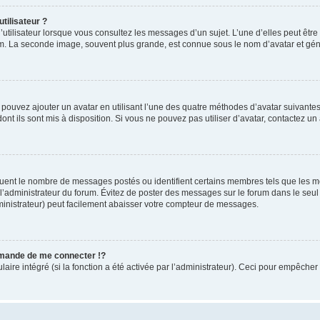
tilisateur ?
utilisateur lorsque vous consultez les messages d’un sujet. L’une d’elles peut êtr
rum. La seconde image, souvent plus grande, est connue sous le nom d’avatar et 
s pouvez ajouter un avatar en utilisant l’une des quatre méthodes d’avatar suivantes 
ont ils sont mis à disposition. Si vous ne pouvez pas utiliser d’avatar, contactez un
iquent le nombre de messages postés ou identifient certains membres tels que les 
ar l’administrateur du forum. Évitez de poster des messages sur le forum dans le seu
ministrateur) peut facilement abaisser votre compteur de messages.
mande de me connecter !?
re intégré (si la fonction a été activée par l’administrateur). Ceci pour empêcher l’u