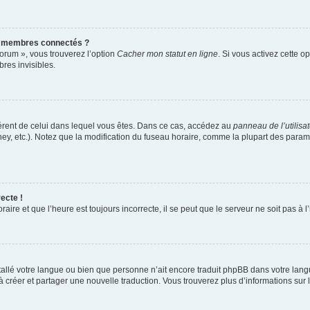
s membres connectés ?
forum », vous trouverez l’option
Cacher mon statut en ligne
. Si vous activez cette o
es invisibles.
ifférent de celui dans lequel vous êtes. Dans ce cas, accédez au
panneau de l’utilisa
ney, etc.). Notez que la modification du fuseau horaire, comme la plupart des para
ecte !
aire et que l’heure est toujours incorrecte, il se peut que le serveur ne soit pas à
installé votre langue ou bien que personne n’ait encore traduit phpBB dans votre l
s à créer et partager une nouvelle traduction. Vous trouverez plus d’informations sur l