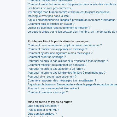
Comment modifier mes paramètres ?
Comment empêcher mon nom d’apparaître dans la liste des membres
Les heures ne sont pas correctes !
J’ai changé mon fuseau horaire et l’heure est toujours incorrecte !
Ma langue n’est pas dans la liste !
A quoi correspondent les images à proximité de mon nom d’utilisateur 
Comment puis-je afficher un avatar ?
Qu’est-ce que mon rang et comment le modifier ?
Lorsque je clique sur le lien
courriel
d’un membre, on me demande de m
Problèmes liés à la publication de messages
Comment créer un nouveau sujet ou poster une réponse ?
Comment modifier ou supprimer un message ?
Comment ajouter une signature à mes messages ?
Comment créer un sondage ?
Pourquoi ne puis-je pas ajouter plus d’options à mon sondage ?
Comment modifier ou supprimer un sondage ?
Pourquoi ne puis-je pas accéder à un forum ?
Pourquoi ne puis-je pas joindre des fichiers à mon message ?
Pourquoi ai-je reçu un avertissement ?
Comment rapporter des messages à un modérateur ?
À quoi sert le bouton « Sauvegarder » dans la page de rédaction de 
Pourquoi mon message doit être validé ?
Comment remonter mon sujet ?
Mise en forme et types de sujets
Que sont les BBCodes ?
Puis-je utiliser le HTML ?
Que sont les smileys ?