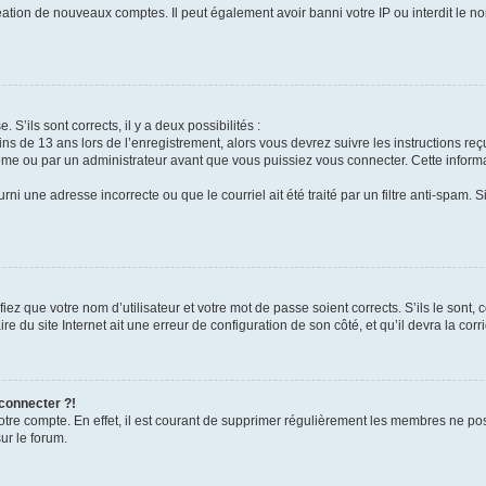
réation de nouveaux comptes. Il peut également avoir banni votre IP ou interdit le no
 S’ils sont corrects, il y a deux possibilités :
ins de 13 ans lors de l’enregistrement, alors vous devrez suivre les instructions r
me ou par un administrateur avant que vous puissiez vous connecter. Cette informat
rni une adresse incorrecte ou que le courriel ait été traité par un filtre anti-spam. S
iez que votre nom d’utilisateur et votre mot de passe soient corrects. S’ils le sont,
e du site Internet ait une erreur de configuration de son côté, et qu’il devra la corri
 connecter ?!
votre compte. En effet, il est courant de supprimer régulièrement les membres ne pos
ur le forum.