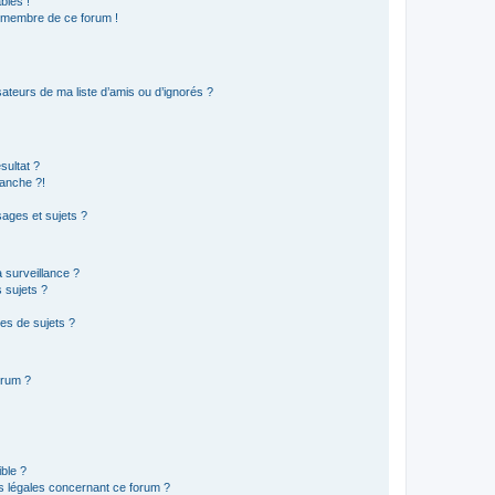
bles !
n membre de ce forum !
ateurs de ma liste d’amis ou d’ignorés ?
sultat ?
anche ?!
ages et sujets ?
a surveillance ?
 sujets ?
es de sujets ?
orum ?
ible ?
ns légales concernant ce forum ?