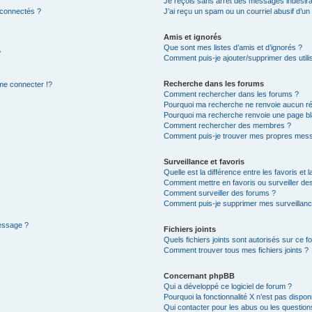
Je reçois sans arrêt des messages indésira
 connectés ?
J’ai reçu un spam ou un courriel abusif d’u
Amis et ignorés
Que sont mes listes d’amis et d’ignorés ?
?
Comment puis-je ajouter/supprimer des utilis
Recherche dans les forums
e connecter !?
Comment rechercher dans les forums ?
Pourquoi ma recherche ne renvoie aucun ré
Pourquoi ma recherche renvoie une page bl
Comment rechercher des membres ?
Comment puis-je trouver mes propres mess
Surveillance et favoris
Quelle est la différence entre les favoris et l
Comment mettre en favoris ou surveiller des
Comment surveiller des forums ?
Comment puis-je supprimer mes surveillanc
message ?
Fichiers joints
Quels fichiers joints sont autorisés sur ce f
Comment trouver tous mes fichiers joints ?
Concernant phpBB
Qui a développé ce logiciel de forum ?
Pourquoi la fonctionnalité X n’est pas dispon
Qui contacter pour les abus ou les questio