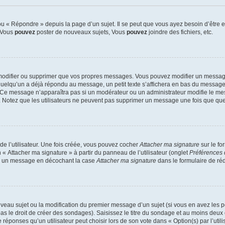
 « Répondre » depuis la page d’un sujet. Il se peut que vous ayez besoin d’être e
: Vous
pouvez
poster de nouveaux sujets, Vous
pouvez
joindre des fichiers, etc.
modifier ou supprimer que vos propres messages. Vous pouvez modifier un message
lqu’un a déjà répondu au message, un petit texte s’affichera en bas du message ind
n. Ce message n’apparaîtra pas si un modérateur ou un administrateur modifie le mes
ive. Notez que les utilisateurs ne peuvent pas supprimer un message une fois que qu
e l’utilisateur. Une fois créée, vous pouvez cocher
Attacher ma signature
sur le fo
 « Attacher ma signature » à partir du panneau de l’utilisateur (onglet
Préférences 
 à un message en décochant la case
Attacher ma signature
dans le formulaire de ré
ouveau sujet ou la modification du premier message d’un sujet (si vous en avez les p
 le droit de créer des sondages). Saisissez le titre du sondage et au moins deux o
onses qu’un utilisateur peut choisir lors de son vote dans « Option(s) par l’utilis