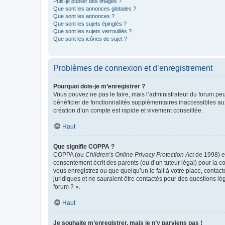
Puis-je publier des images ?
Que sont les annonces globales ?
Que sont les annonces ?
Que sont les sujets épinglés ?
Que sont les sujets verrouillés ?
Que sont les icônes de sujet ?
Problèmes de connexion et d’enregistrement
Pourquoi dois-je m’enregistrer ?
Vous pouvez ne pas le faire, mais l’administrateur du forum peu
bénéficier de fonctionnalités supplémentaires inaccessibles au
création d’un compte est rapide et vivement conseillée.
Haut
Que signifie COPPA ?
COPPA (ou
Children’s Online Privacy Protection Act
de 1998) es
consentement écrit des parents (ou d’un tuteur légal) pour la c
vous enregistrez ou que quelqu’un le fait à votre place, contac
juridiques et ne sauraient être contactés pour des questions lé
forum ? ».
Haut
Je souhaite m’enregistrer, mais je n’y parviens pas !