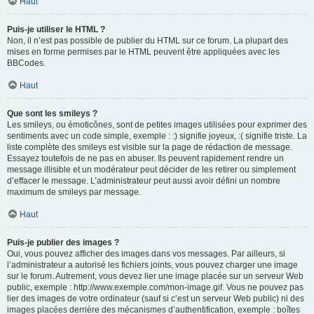
Haut
Puis-je utiliser le HTML ?
Non, il n’est pas possible de publier du HTML sur ce forum. La plupart des
mises en forme permises par le HTML peuvent être appliquées avec les
BBCodes.
Haut
Que sont les smileys ?
Les smileys, ou émoticônes, sont de petites images utilisées pour exprimer des
sentiments avec un code simple, exemple : :) signifie joyeux, :( signifie triste. La
liste complète des smileys est visible sur la page de rédaction de message.
Essayez toutefois de ne pas en abuser. Ils peuvent rapidement rendre un
message illisible et un modérateur peut décider de les retirer ou simplement
d’effacer le message. L’administrateur peut aussi avoir défini un nombre
maximum de smileys par message.
Haut
Puis-je publier des images ?
Oui, vous pouvez afficher des images dans vos messages. Par ailleurs, si
l’administrateur a autorisé les fichiers joints, vous pouvez charger une image
sur le forum. Autrement, vous devez lier une image placée sur un serveur Web
public, exemple : http://www.exemple.com/mon-image.gif. Vous ne pouvez pas
lier des images de votre ordinateur (sauf si c’est un serveur Web public) ni des
images placées derrière des mécanismes d’authentification, exemple : boîtes