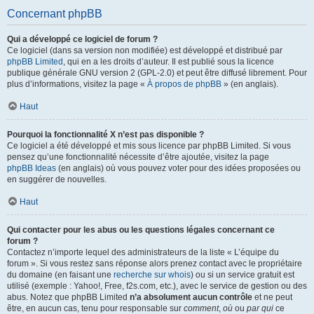
Concernant phpBB
Qui a développé ce logiciel de forum ?
Ce logiciel (dans sa version non modifiée) est développé et distribué par
phpBB Limited
, qui en a les droits d’auteur. Il est publié sous la licence
publique générale GNU version 2 (GPL-2.0) et peut être diffusé librement. Pour
plus d’informations, visitez la page «
À propos de phpBB
» (en anglais).
Haut
Pourquoi la fonctionnalité X n’est pas disponible ?
Ce logiciel a été développé et mis sous licence par phpBB Limited. Si vous
pensez qu’une fonctionnalité nécessite d’être ajoutée, visitez la page
phpBB Ideas
(en anglais) où vous pouvez voter pour des idées proposées ou
en suggérer de nouvelles.
Haut
Qui contacter pour les abus ou les questions légales concernant ce
forum ?
Contactez n’importe lequel des administrateurs de la liste « L’équipe du
forum ». Si vous restez sans réponse alors prenez contact avec le propriétaire
du domaine (en faisant une
recherche sur whois
) ou si un service gratuit est
utilisé (exemple : Yahoo!, Free, f2s.com, etc.), avec le service de gestion ou des
abus. Notez que phpBB Limited
n’a absolument aucun contrôle
et ne peut
être, en aucun cas, tenu pour responsable sur
comment
,
où
ou
par qui
ce