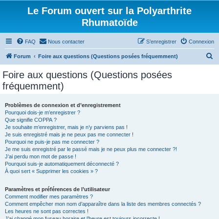
Le Forum ouvert sur la Polyarthrite
Rhumatoïde
FAQ
Nous contacter
S’enregistrer
Connexion
R
Forum
Foire aux questions (Questions posées fréquemment)
e
Foire aux questions (Questions posées
c
fréquemment)
h
e
Problèmes de connexion et d’enregistrement
Pourquoi dois-je m’enregistrer ?
r
Que signifie COPPA ?
c
Je souhaite m’enregistrer, mais je n’y parviens pas !
Je suis enregistré mais je ne peux pas me connecter !
h
Pourquoi ne puis-je pas me connecter ?
Je me suis enregistré par le passé mais je ne peux plus me connecter ?!
e
J’ai perdu mon mot de passe !
r
Pourquoi suis-je automatiquement déconnecté ?
À quoi sert « Supprimer les cookies » ?
Paramètres et préférences de l’utilisateur
Comment modifier mes paramètres ?
Comment empêcher mon nom d’apparaître dans la liste des membres connectés ?
Les heures ne sont pas correctes !
J’ai changé mon fuseau horaire et l’heure est toujours incorrecte !