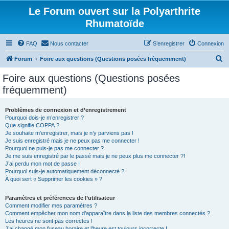
Le Forum ouvert sur la Polyarthrite
Rhumatoïde
FAQ
Nous contacter
S’enregistrer
Connexion
R
Forum
Foire aux questions (Questions posées fréquemment)
e
Foire aux questions (Questions posées
c
fréquemment)
h
e
Problèmes de connexion et d’enregistrement
Pourquoi dois-je m’enregistrer ?
r
Que signifie COPPA ?
c
Je souhaite m’enregistrer, mais je n’y parviens pas !
Je suis enregistré mais je ne peux pas me connecter !
h
Pourquoi ne puis-je pas me connecter ?
Je me suis enregistré par le passé mais je ne peux plus me connecter ?!
e
J’ai perdu mon mot de passe !
r
Pourquoi suis-je automatiquement déconnecté ?
À quoi sert « Supprimer les cookies » ?
Paramètres et préférences de l’utilisateur
Comment modifier mes paramètres ?
Comment empêcher mon nom d’apparaître dans la liste des membres connectés ?
Les heures ne sont pas correctes !
J’ai changé mon fuseau horaire et l’heure est toujours incorrecte !