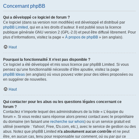
Concernant phpBB
Qui a développé ce logiciel de forum ?
Ce logiciel (dans sa version non modifiée) est développé et distribué par
phpBB Limited
, qui en a les droits d’auteur. Il est publié sous la licence
publique générale GNU version 2 (GPL-2.0) et peut être diffusé librement. Pour
plus d’informations, visitez la page «
À propos de phpBB
» (en anglais).
Haut
Pourquoi la fonctionnalité X n’est pas disponible ?
Ce logiciel a été développé et mis sous licence par phpBB Limited. Si vous
pensez qu’une fonctionnalité nécessite d’être ajoutée, visitez la page
phpBB Ideas
(en anglais) où vous pouvez voter pour des idées proposées ou
en suggérer de nouvelles.
Haut
Qui contacter pour les abus ou les questions légales concernant ce
forum ?
Contactez n’importe lequel des administrateurs de la liste « L’équipe du
forum ». Si vous restez sans réponse alors prenez contact avec le propriétaire
du domaine (en faisant une
recherche sur whois
) ou si un service gratuit est
utilisé (exemple : Yahoo!, Free, f2s.com, etc.), avec le service de gestion ou des
abus. Notez que phpBB Limited
n’a absolument aucun contrôle
et ne peut
être, en aucun cas, tenu pour responsable sur
comment
,
où
ou
par qui
ce