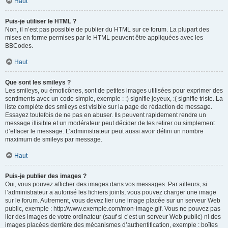
Haut
Puis-je utiliser le HTML ?
Non, il n’est pas possible de publier du HTML sur ce forum. La plupart des
mises en forme permises par le HTML peuvent être appliquées avec les
BBCodes.
Haut
Que sont les smileys ?
Les smileys, ou émoticônes, sont de petites images utilisées pour exprimer des
sentiments avec un code simple, exemple : :) signifie joyeux, :( signifie triste. La
liste complète des smileys est visible sur la page de rédaction de message.
Essayez toutefois de ne pas en abuser. Ils peuvent rapidement rendre un
message illisible et un modérateur peut décider de les retirer ou simplement
d’effacer le message. L’administrateur peut aussi avoir défini un nombre
maximum de smileys par message.
Haut
Puis-je publier des images ?
Oui, vous pouvez afficher des images dans vos messages. Par ailleurs, si
l’administrateur a autorisé les fichiers joints, vous pouvez charger une image
sur le forum. Autrement, vous devez lier une image placée sur un serveur Web
public, exemple : http://www.exemple.com/mon-image.gif. Vous ne pouvez pas
lier des images de votre ordinateur (sauf si c’est un serveur Web public) ni des
images placées derrière des mécanismes d’authentification, exemple : boîtes